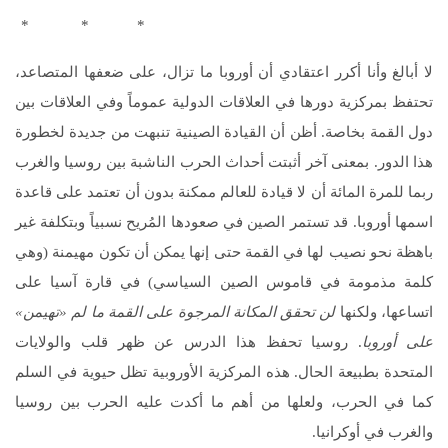
* * *
لا أبالغ وأنا أكرر اعتقادي أن أوروبا ما تزال، على ضعفها المتصاعد،
تحتفظ بمركزية دورها في العلاقات الدولية عموماً وفي العلاقات بين
دول القمة بخاصة. أظن أن القيادة الصينية تنبهت من جديدة لخطورة
هذا الدور. بمعنى آخر أثبتت أحداث الحرب الناشبة بين روسيا والغرب
ربما للمرة المائة أن لا قيادة للعالم ممكنة بدون أن تعتمد على قاعدة
اسمها أوروبا. قد تستمر الصين في صعودها المُريح نسبياً وبتكلفة غير
باهظة نحو نصيب لها في القمة حتى إنها يمكن أن تكون مهيمنة (وهي
كلمة مذمومة في قاموس الصين السياسي) في قارة آسيا على
اتساعها، ولكنها
لن تحقق المكانة المرجوة على القمة ما لم «تهيمن»
على أوروبا
. روسيا تحفظ هذا الدرس عن ظهر قلب والولايات
المتحدة بطبيعة الحال. هذه المركزية الأوروبية تظل حيوية في السلم
كما في الحرب، ولعلها من أهم ما أكدت عليه الحرب بين روسيا
والغرب في أوكرانيا.