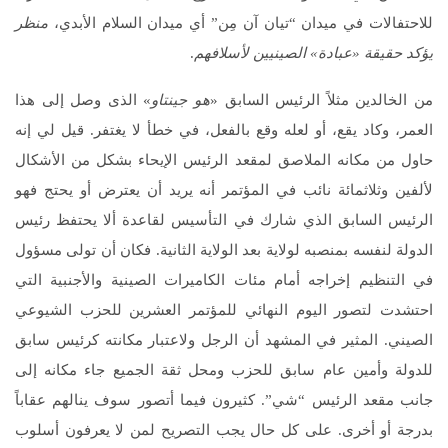
للاحتفالات في ميدان “تيان آن مِن” أي ميدان السلام الأبدي،
منظر
يؤكد حقيقة «عبادة» الصينيين لأسلافهم
.
من الخالدين مثلاً الرئيس السابق «
هو جينتاو
» الذى وصل إلى هذا
العمر، وكاد يقع، أو لعله وقع بالفعل، في خطأ لا يغتفر. قيل لي إنه
حاول من مكانه الملاصق لمقعد الرئيس الإيحاء بشكل من الأشكال
لألفين وثلاثمائة نائب في المؤتمر أنه يريد أن يعترض أو يحتج فهو
الرئيس السابق الذي شارك في التأسيس لقاعدة ألا يحتفظ رئيس
الدولة لنفسه بمنصبه لولاية بعد الولاية الثانية. فكان أن تولى مسؤول
في التنظيم إخراجه أمام مئات الكاميرات الصينية والأجنبية التي
احتشدت لتصور اليوم النهائي للمؤتمر العشرين للحزب الشيوعي
الصيني. المثير في المشهد أن الرجل ولاعتبار مكانته كرئيس سابق
للدولة وأمين عام سابق للحزب ومحل ثقة الجميع جاء مكانه إلى
جانب مقعد الرئيس “شي”. كثيرون فيما أتصور سوف ينالهم عقاباً
بدرجة أو أخرى. على كل حال يجب التصريح لمن لا يعرفون أسلوب