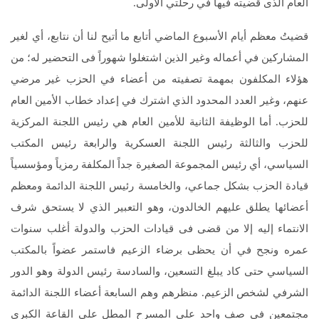
العام الذى قضيته فيها في رحلتي الأولى.
قضيتُ معظم أيام الأسبوع الماضي أتابع ما أتيح لنا أن نتابع، أي لغير
المشاركين في أعماله وغير الذين اشتغلوا شهوراً فى التحضير له؛ من
هؤلاء المكلفون بمهمة تصفيته من أعضاء في الحزب غير مرضي
عنهم، وغير العدد المحدود الذي اشترك في إعداد خطاب الأمين العام
للحزب. أما الوظيفة الثانية للأمين العام هي رئيس اللجنة المركزية
للحزب والثالثة رئيس اللجنة العسكرية والرابعة رئيس المكتب
السياسي، أي رئيس المجموعة الصغيرة جداً المكلفة رمزياً ومؤسسياً
قيادة الحزب بشكل جماعي، والخامسة رئيس اللجنة الدائمة ومعظم
أعضائها يطلق عليهم الخالدون، وهو التعبير الذي لا يستحق شرف
الانتماء إليه إلا من قضى فى قيادات الحزب والدولة أغلب سنوات
عمره ونجح في أن يحظى برضاء الزعيم فاستمر عضواً بالمكتب
السياسي حتى كاد يبلغ التسعين، والسادسة رئيس الدولة وهو الدور
الشرفي لشخص الزعيم. منظرهم وهم السابعة أعضاء اللجنة الدائمة
مجتمعين في صف واحد على المسرح المطل على القاعة الكبرى