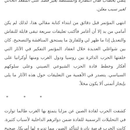
يلقي بخطاب طال انتظاره والمسلطة بغير قصد على المقعد الخالي
لغير سبب معلن
.
انتهى المؤتمر قبل دقائق من ابتداء كتابة مقالي هذا، لذلك لم يكن
أمامي من بد إلا أن أغامر فأكتب تعليقات سريعة تبقى قابلة للنقاش
والتعديل إذا ما ظهر لي وللقارئ ما يستحق المناقشة والتصحيح. كان
بين شواغلي العديدة خلال انعقاد المؤتمر التفكير في الآثار التي
خلفتها الحرب الدائرة بين روسيا ودول الغرب ومنها أوكرانيا على
أفكار وخطط قادة الحزب الشيوعي الصيني وعلى سلوكهم
السياسي. يتصدر في الأهمية من التعليقات حول هذه الآثار ما يلى
بإيجاز أتمنى ألا يكون مخلاً.
* * *
كشفت الحرب لقادة الصين عن مزايا يتمتع بها الغرب طالما توارت
في التحليلات الرسمية للقادة ضمن دوائرهم الداخلية لأسباب كثيرة.
كانت الحرب فرصة نادرة لتتأكد الصين مما تدبره لها أمريكا. صحيح