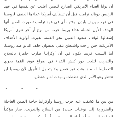
أن نوايا العداء الأمريكي الصارخ للصين أعلنت عن نفسها في عهد
الرئيس دونالد ترامب قبل أن تستأنف أمريكا عداءها العنيف لروسيا
في عهد جوزيف بايدن. وقتها، أي في عهد ترامب تصورت الصين أنها
الهدف الأول لحملة عداء وربما حرب من نوع أو آخر تنوي أمريكا
إشعالها لوقف صعود الصين نحو القمة. تغيرت أولوية الأهداف
الأمريكية حين راحت واشنطن تلقي بعنفوان حلف الناتو ضد روسيا.
أما السبب فربما يكون في أن أوكرانيا صارت جاهزة بالسلاح
والتدريب لتلعب دور كبش الفداء في صراع فوق القمة يجري
التخطيط له منذ وقت غير قصير ولا يتحمل التأجيل لأن روسيا لن
تنتظر وهو الأمر الذي خططت ومهدت له واشنطن.
* * *
من بين ما كشفت عنه حرب روسيا وأوكرانيا حاجة الصين العاجلة
والضرورية إلى نوعيات جديدة من السلاح والتدريب. صار مؤكداً
للقيادة الصينية أن أداء الغرب عموماً وأمريكا بخاصة في الحرب