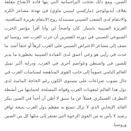
الصين، ومع ذلك نجحت البراجماتية التي بثها قادة الانفتاح مغلفة
بغلاف أيديولوجي (ماركسي لينيني ماوي) في تهدئة مشاعر الكره
والانتقام لدى الشعب الصيني مستبدلة روح الانتقام بغريزة المنافسة،
الغريزة الصينية بامتياز. كان واضحاً لي وأنا أقرأ مؤتمر الحزب
الشيوعي الصيني في دورته العشرين أن حرب الغرب ضد روسيا لم
تضف إلى مشاعر الاعتراض الصيني على الغرب كرهاً أو عنفاً أشد. ما
حدث في رأيي هو وعي أعمق لدى القيادة الصينية بخطورة ما يدبر
للصين في واشنطن وعواصم أخرى في الغرب، ودراية أكبر بميل
العالم النامي عموماً إلى جانب القوى المناهضة لسياسات الغرب في
حال نشوب صراعات على مستوى الكون رغم الحاجة الماسة لدى
دول هذا العالم لمعونات الغرب وقواته المسلحة لحمايتها من أنشطة
التطرف العسكري. فضلاً عن ما سبق لا أظن أن أحداً في الصين ينكر
العائد الإيجابي الذي لا تزال تتمتع به معظم دول الغرب نتيجة توافر
رصيد لا بأس به من القوى الرخوة التي تفتقر إلى مثلها كل من الصين
وروسيا.