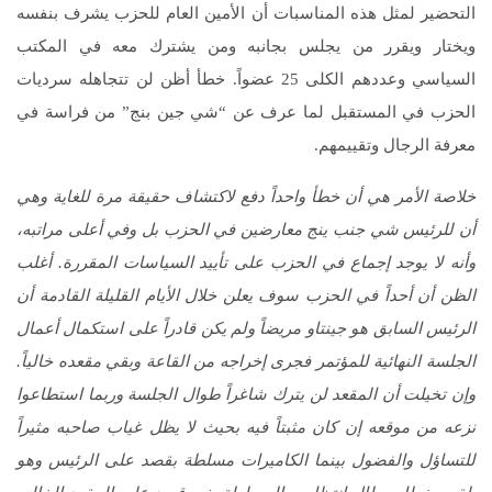
التحضير لمثل هذه المناسبات أن الأمين العام للحزب يشرف بنفسه
ويختار ويقرر من يجلس بجانبه ومن يشترك معه في المكتب
السياسي وعددهم الكلى 25 عضواً. خطأ أظن لن تتجاهله سرديات
الحزب في المستقبل لما عرف عن “شي جين بنج” من فراسة في
معرفة الرجال وتقييمهم.
خلاصة الأمر هي أن خطأ واحداً دفع لاكتشاف حقيقة مرة للغاية وهي
أن للرئيس شي جنب ينج معارضين في الحزب بل وفي أعلى مراتبه،
وأنه لا يوجد إجماع في الحزب على تأييد السياسات المقررة. أغلب
الظن أن أحداً في الحزب سوف يعلن خلال الأيام القليلة القادمة أن
الرئيس السابق هو جينتاو مريضاً ولم يكن قادراً على استكمال أعمال
الجلسة النهائية للمؤتمر فجرى إخراجه من القاعة وبقي مقعده خالياً.
وإن تخيلت أن المقعد لن يترك شاغراً طوال الجلسة وربما استطاعوا
نزعه من موقعه إن كان مثبتاً فيه بحيث لا يظل غياب صاحبه مثيراً
للتساؤل والفضول بينما الكاميرات مسلطة بقصد على الرئيس وهو