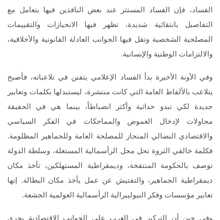
الفساد، فإن الفساد المستتر عند بعض النافذين فيها يتعامل مع
التفاصيل بانتقائية شديدة، تظهر فيها الانحيازات والتقييمات
المصلحية الشخصية وتقل فيها الجوانب العادلة القانونية والأخلاقية،
والالتزامات الوطنية والإنسانية.
وفي الآونة الأخيرة بدأ الفساد الإعلامي يتفنن في تلاعباته، فأصبح
يتلاعب بالألفاظ العامة التي كانت منتشرة، ليستبدلها بكلمات وتعابير
جديدة لكي تبدو حداثية وأكثر انضباطاً، بينما هي في الحقيقة
محاولات لإدخال الغموض والمماحكات في الفكر السياسي
والاقتصادي النضالي المنحاز للمصلحة العامة وللجماهير المظلومة.
فكلمة خالقي الثروة تحل محل الرأسمالية المستغلة، وسلطة الدولة
توصف بالحكومة المنتفخة، وديمقراطية المستهلكين، تأخذ مكان
ديمقراطية الجماهير، والتفتيش عن عمل يأخذ مكان البطالة. إنها
تعابير مؤسسات وفكر النيوليبرالية الرأسمالية العولمية الجشعة.
وفي حين أن التركيز في الغرب على الجوانب الاقتصادية يجري