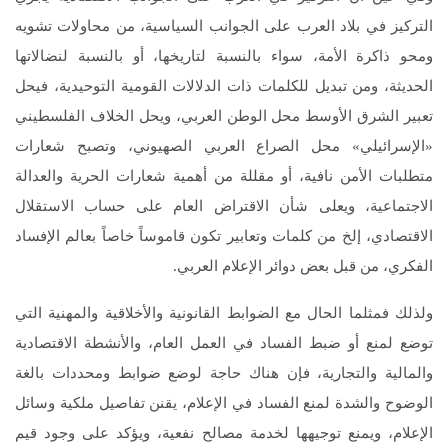
التركيز في بلاد العرب على الجوانب السياسية، من محاولات تشويه
ومحو ذاكرة الأمة، سواء بالنسبة لتاريخها، أو بالنسبة لنضالاتها
الحديثة، ومن تبديل للكلمات ذات الدلالات القومية التوحيدية، فيحل
تعبير الشرق الأوسط محل الوطن العربي، ويحل الخلاف الفلسطيني
«الإسرائيلي» محل الصراع العربي الصهيوني، وتصبح شعارات
متطلبات الأمن نافية، أو مقللة من أهمية شعارات الحرية والعدالة
الاجتماعية، ويعلى شأن الاقتراض العام على حساب الاستقلال
الاقتصادي، إلخ من كلمات وتعابير تكون قاموساً خاصاً بعالم الإفساد
الفكري، من قبل بعض دوائر الإعلام العربي.
ولذلك فمثلما الحال مع الضوابط القانونية والأخلاقية والمهنية التي
توضع لمنع أو ضبط الفساد في العمل العام، والأنشطة الاقتصادية
والمالية والتجارية، فإن هناك حاجة لوضع ضوابط ومحددات بالغة
الوضوح والشدة لمنع الفساد في الإعلام، يقنن تفاصيل ملكية وسائل
الإعلام، ويمنع توجيهها لخدمة مصالح نفعية، ويؤكد على وجود قيم