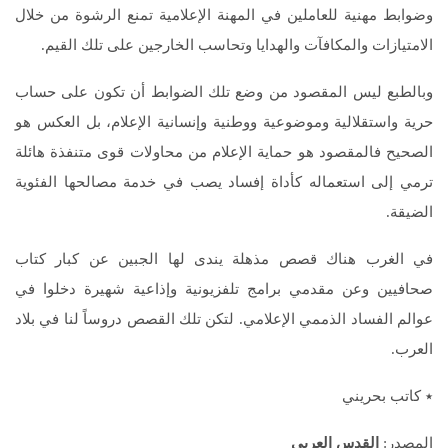
وضوابط مهنية للعاملين في المهنة الإعلامية تمنع الرشوة من خلال
الامتيازات والمكافآت والهدايا وتحاسب الخارجين على تلك القيم.
وبالطبع ليس المقصود من وضع تلك الضوابط أن تكون على حساب
حرية واستقلالية وموضوعية ووطنية وإنسانية الإعلام، بل العكس هو
الصحيح فالمقصود هو حماية الإعلام من محاولات قوى متنفذة هائلة
ترمي إلى استعماله كأداة إفساد يصب في خدمة مصالحها الفئوية
الضيقة.
في الغرب هناك قصص مذهلة يندى لها الجبين عن كبار كتاب
صحافيين وعن مقدمي برامج تلفزيونية وإذاعية شهيرة دخلوا في
عوالم الفساد الذممي الإعلامي. لتكن تلك القصص دروساً لنا في بلاد
العرب.
٭ كاتب بحريني
المصدر:
القدس العربي