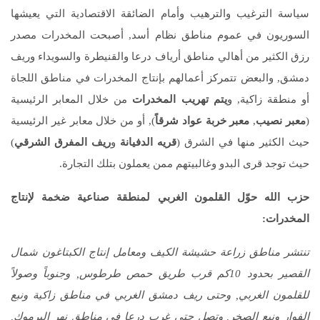
سياسة الترغيب والترهيب وأمام الضائقة الاقتصادية التي يعيشها
السوريون في عموم مناطق نظام أسد, أصبحت المخدرات مصدر
رزق الكثير من أهالي مناطق أرياف درعا والقنيطرة والسويداء وريف
دمشق, والبعض تتمركز أعمالهم بإنتاج المخدرات في مناطق اللجاة
أو منطقة زاكية, و
يتم تهريب المخدرات
من خلال المعابر الرئيسية
(
معبر نصيب
,
معبر خربة عواد شرقاً
), أو من خلال معابر غير الرئيسية
حيث الكثير منها في الشرق (
قريه الدفيانة
و
ريف المفرق الشرقي
)
حيث توجد قرى البدو وغالبيتهم ممن يعملون بتلك التجارة.
حزب الله حوّل القلمون الغربي لمنطقة صناعية ضخمة لإنتاج
المخدرات:
تنتشر مناطق زراعة حشيشة الكيف ومعامل إنتاج الكبتاغون شمال
القصير بحدود 10كم قرب طريق حمص طرطوس, وجنوباً وصولاً
للقلمون الغربي, وحتى ريف دمشق الغربي في مناطق زاكية ونبع
الفوار ونبع الصخر, وتصل حتى غرب درعا في مناطق نهر اليرموك,