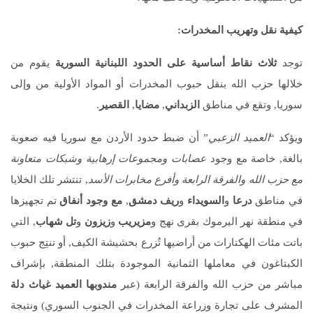
كيفية نقل وتهريب المخدرات
:
توجد
ثلاث نقاط أساسية على الحدود اللبنانية السورية
يقوم من
خلالها حزب الله بنقل حبوب المخدرات أو المواد الأولية من وإلى
سوريا, وتقع في مناطق
الزبداني
,
مضايا
,
القصير
.
ويؤكد “
العميد الزعبي
” أن ضبط حدود الأردن مع سوريا فيه صعوبة
بالغة, خاصة مع وجود
عصابات ومجموعات إرهابية وشبكات متعاونة
مع حزب الله والفرقة الرابعة وأفرع مخابرات الأسد
, تنتشر تلك الخلايا
في مناطق
درعا
و
السويداء
و
ريف دمشق
,
مع وجود أنفاق
تم تجهيزها
في منطقة نهر اليرموك بقرى نهج و
مزيريب
و
زيزون
و
تل شهاب
, التي
باتت مئات الهكتارات من أراضيها تُزرع بحشيشة الكيف, أو تنتِج حبوب
الكبتاغون في معاملها الثمانية الموجودة بتلك المنطقة, بإشراف
مباشر من حزب الله والفرقة الرابعة (عبر
مندوبها العميد غياث دلة
المشرف على تجارة وزراعة المخدرات في الجنوب السوري) ونتيجة