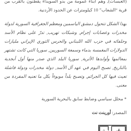
(العبسات), وهم أبناء عمومة من بدو السويداء يقطنون بالقرب من
قرية “الشعاب” 10 كيلومترات عن الحدود الأردنية.
بهذا الشكل تتحول دمشق الياسمين ومعظم الجغرافية السورية لدولة
مخدرات وعصابات إجرام, وشبكات تهريب, تدرّ على نظام الأسد
وحلفائه في حزب الله اللبناني والحرس الثوري الإيراني مليارات
الدولارات المغمسة بدماء وسمعة السوريين, سوريا التي كانت تشتهر
بمعالمها وأوابدها الأثرية, سوريا البلد الذي صدر منها أول أبجدية
بالتاريخ, تصبح اليوم في عهد آل الأسد, دولة مخدرات ودولة فاشلة
تعيث فيها كل الجرائم, وتصبح بلداً موبوءاً بكل ما تعنيه المفردة من
معنى.
* محلل سياسي وضابط سابق بالبحرية السورية
المصدر:
أورينت نت
0