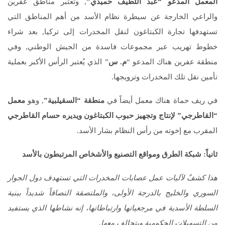
المعمل المدعو “عبد اللطيف حميدي”
, وتعتبر مناطق عفرين
والراعي الخارجة عن سيطرة نظام الأسد من أهم المناطق التي
تستهدفها تجارة الكبتاغون لنقل المخدرات إلى تركيا, بعد شراء
خطوط تهريب عبر مجموعات فاسدة من الجيش الوطني, وفي
منطقة عفرين هناك المدعو “
م. س
” الذي يُعتبر الرأس الأكبر بعملية
تأمين نقل تلك المخدرات وترويجها.
في ريف حماة هناك معمل أيضاً في
منطقة “السقيلبية”
, وهو
معمل
“القاطرجي” لإنتاج وتجهيز حبوب الكبتاغون ويديره حسام القاطرجي
المقرب مع إخوته من رأس النظام بشار الأسد.
ثانياً:
شبكة الطرق ومواقع التصنيع والأشخاص المرتبطون بالأسد
هذا كشفٌ لآليات عمل عصابات المخدرات التي تستهدف دول الجوار
السوري والخليج بالدرجة الأولى، والملتصقة التصاقاً شديداً ببنية
السلطة الأسدية في مرجعياتها وارتباطاتها، إنه نشاطها الذي يستفيد
من التسهيلات الحكومية ويتحالف معها.