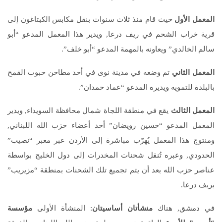
المعمل الأول
حيث قام منذ ثلاث سنوات بنقل مكابس الكبتاغون إلى
قرية خراب الشحم في ريف درعا, ويدير هذا المعمل المدعو “أبو
سالم الخالدي” ويعاونه بالمهمة المدعو “أبو خلف”.
المعمل الثاني
تم وضعه في مدينة نوى في أحد مطاحن حبوب القمح
بالبلدة للتمويه ويديره المدعو “عماد حمدان”.
المعمل الثالث
يقع في منطقة اللجاة شمال محافظة السويداء, ويدير
المعمل المدعو “حسين رويضان” أحد أعضاء حزب الله اللبناني,
ومنتوج هذا المعمل يُهرّب مباشرة إلى الأردن عبر معبر “نصيب”
الحدودي, وعبره تُنقل شحنات المخدرات إلى دول الخليج بواسطة
عناصر حزب الله بعد أن يتم تجميع تلك الشحنات بمنطقة “مزيريب”
بريف درعا.
في دمشق, هناك
منشأتان أساسيتان
: المنشأة الأولى
مؤسسة