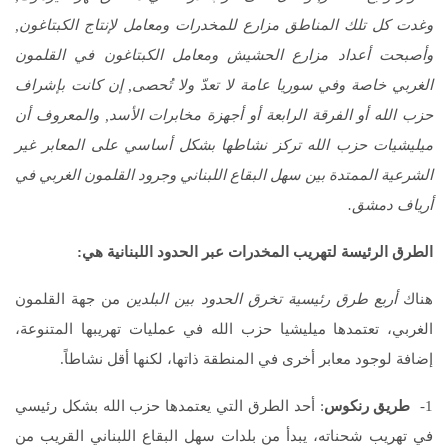
وغدت كل تلك المناطق مزارع للمخدرات ومعامل لإنتاج الكبتاغون,
وأصبحت أعداد مزارع الحشيش ومعامل الكبتاغون في القلمون
الغربي خاصة وفي سوريا عامة لا تعدّ ولا تُحصى, إن كانت بإشراف
حزب الله أو الفرقة الرابعة أو أجهزة مخابرات الأسد, والمعروف أن
ميليشيات حزب الله تركز نشاطها بشكل أساسي على المعابر غير
الشرعية الممتدة بين سهل البقاع اللبناني وجرود القلمون الغربي في
أرياف دمشق.
الطرق الرئيسة لتهريب المخدرات عبر الحدود اللبنانية هي:
هناك
أربع طرق رئيسية تخرق الحدود بين البلدين
من جهة القلمون
الغربي، تعتمدها ميليشيا حزب الله في عمليات تهريبها المتنوعة،
إضافة لوجود معابر أخرى في المنطقة ذاتها، لكنها أقل نشاطاً.
1-
طريق رنكوس
: أحد الطرق التي يعتمدها حزب الله بشكل رئيسي
في تهريب شحناته، يبدأ من بلدات سهل البقاع اللبناني القريب من