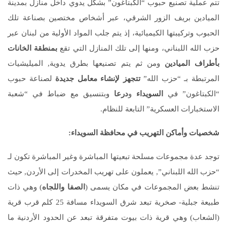
تتم عملية تصنيع حبوب “الكبتاغون” بشكل يدوي داخل منازل بمدينة
الميادين بريف الزور الشرقي، عبر أشخاص مختصين بصناعة تلك
الحبوب وتركيبتها الكيميائية، إذ يتم جلب المواد الأولية من لبنان عبر
حزب الله اللبناني، ومنها إلى تلك المنازل التي تقع
بمنطقة الخانات
بأطراف الميادين
ومن ثم يتم تصنيعها بطرق يدوية, الميليشيات
المرتبطة بـ “حزب الله”
تتجهز لإنشاء معامل جديدة
لصناعة حبوب
“الكبتاغون” في
السويداء
و
درعا
وبتنسيق مع ضباط في “شعبة
الاستخبارات العسكرية” التابعة للنظام.
شخصيات وأماكن التهريب في محافظة السويداء:
توجد عدة مجموعات مسلحة تبعيتها المباشرة وغير المباشرة تكون لـ
“حزب الله اللبناني”, يعملون على تهريب المخدرات إلى الأردن, حيث
تنشط بعض المجموعات في مكان يسمى (
الصفا واللجاه
) وهي ذات
طبيعة جبلية- صخرية تبعد شرق السويداء مسافة 25 كلم قرب قرية
(الشعاب) وهي قرية ذات بيوت متفرقة تبعد عن الحدود الأردنية ما