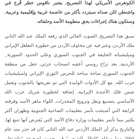
الكونغرس الأمريكي لهذا التصريح, يعتبر ناقوس خطر قُرع في
واشنطن لكن صداه سيتردد بأكثر من عاصمة غربية وإقليمية وعربية,
وستكون هناك إجراءات بحق منظومة الأسد وحلفائه.
سبق هذا التصريح, الصوت العالي الذي رفعه الملك عبد الله الثاني
ملك الأردن, وعبر فيه عن مخاوف الأردن من خطورة التغلغل الإيراني
وميليشياته الحليفة في الجنوب السوري وعلى الحدود السورية_
الأردنية, بعد تراخ روسي أعقبه انسحاب جزئي, جعل من منطقة
الجنوب السوري ساحة مباحة للحرس الثوري الإيراني ولميليشيات
حزب الله, مع كل الأدوات الوليدة التي تم تفريخها بالجنوب وتعمل
ضمن فلك الأجندة الإيرانية, إضافة لخطورة شريك حزب الله
الأساسي بتصنيع ونقل وترويج المخدرات, اللواء ماهر الأسد وفرقته
الرابعة التي أصبحت تأتمر بتعليمات الضاحية الجنوبية وطهران أكثر
بكثير مما تأتمر بتعليمات وزارة دفاع الأسد التي يُفترض أنها تتبع لها,
والتاريخ يذكر أن الملك الأردني عبد الله الثاني كان قد حذر منذ عام
2004 مما سمّاه “الهلال الشيعي” في حديث لصحيفة “واشنطن