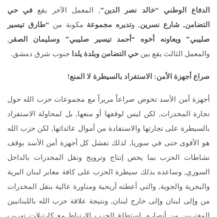
الدفاع الوطني “خالد نصر الدين”
, المعمل الآخر يقع
في حي
التضامن, شارع نسرين
, و
تديره مجموعة
مكونة من
“طارق تيسير
صليبي” ويعاونه أخوه “أحمد تيسير صليبي” وسليمان الصقر
,
والمعمل الثالث يقع بين
حي التضامن وبلدة يلدا
جنوب شرق دمشق.
صراع أجهزة الأمن: الاستفراد بالسيطرة لا المنع!
أجهزة أمن الأسد تخوض صراعاً مريراً مع مجموعات حزب الله حول
تجارة المخدرات, لكن ليس لوقفها أو منعها, بل لمحاولة الاستفراد
بالسيطرة على تجارتها والاستفادة من أموال عائداتها, لكن حزب الله
هو الأقوى حتى في سوريا, لذلك تفشل كل أجهزة أمن الأسد بوقف
نشاطات الحزب بما يخص إنتاج وترويج ونقل المخدرات بالداخل
السوري, وساعده بذلك سيطرة الحزب على كافة معابر لبنان البرية
والبحرية والجوية, والتي أعطته أريحية ومناورة عالية بنقل المخدرات
من وإلى لبنان وإلى خارج لبنان, ونتيجة علاقة حزب الله باللبنانيين
المغتربين من أنصاره, استطاع الحزب الارتباط مع كارتيلات تهريب