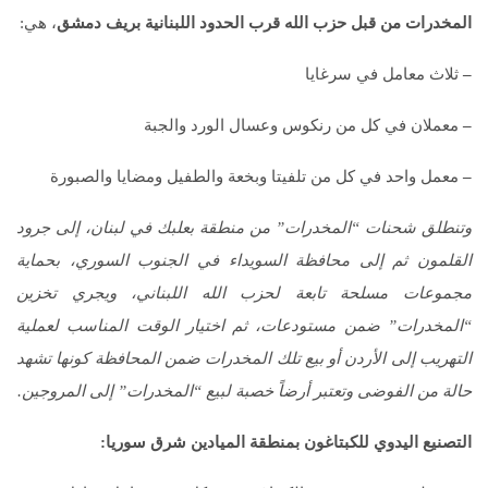
المخدرات من قبل حزب الله قرب الحدود اللبنانية بريف دمشق
، هي:
–
ثلاث معامل في سرغايا
–
معملان في كل من رنكوس وعسال الورد والجبة
–
معمل واحد في كل من تلفيتا وبخعة والطفيل ومضايا والصبورة
وتنطلق شحنات “المخدرات” من منطقة بعلبك في لبنان، إلى جرود
القلمون ثم إلى محافظة السويداء في الجنوب السوري، بحماية
مجموعات مسلحة تابعة لحزب الله اللبناني، ويجري تخزين
“المخدرات” ضمن مستودعات، ثم اختيار الوقت المناسب لعملية
التهريب إلى الأردن أو بيع تلك المخدرات ضمن المحافظة كونها تشهد
حالة من الفوضى وتعتبر أرضاً خصبة لبيع “المخدرات” إلى المروجين.
التصنيع اليدوي للكبتاغون بمنطقة الميادين شرق سوريا
: