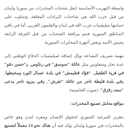
واسطة التهريب الأساسية لنقل شحنات المخدرات بين سوريا ولبنان
من قبل حزب الله هي شاحنات البرادات المغلقة, وتتناوب على
حمايتها ميليشيات حزب الله في لبنان والقلمون الغربي, أما في باقي
المناطق السورية فتتم مرافقة الشحنات من قبل الفرقة الرابعة
بجيش الأسد وبعض أجهزة المخابرات السورية.
مهمة تصريف البضاعة توكل إضافة لميليشيات الدفاع الوطني إلى
عدة تجار ومتعاونين مثل
عائلة “سوسق” في رنكوس
, و
“حسن دقو”
في قرية الطفيل
,
“فؤاد قطيمش” في بلدة عسال الورد ومحيطها
,
و
في بلدة فليطة تاجر من عائلة “نقرش”
, و
في يبرود تاجر يدعى
“سعد زقزق”
. (صوت العاصمة)
مواقع معامل تصنيع المخدرات:
بتقرير للمرصد السوري لحقوق الإنسان ومقره لندن وهو خاص
بالمخدرات في سوريا ولبنان يؤكد فيه أن
هناك نحو 14 معملاً لتصنيع