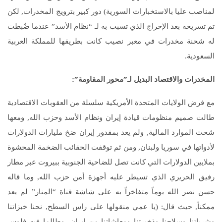
لمناصب عليا بالاستخبارات السورية) دور كبير بترويج المخدرات, لكن
تم تسريحه بعد الإحراج الذي تسبب به لـ “نظام الأسد” عندما ضٌبطت
له شحنة مخدرات في معبر نصيب كانت بطريقها للمملكة العربية
السعودية.
المخدرات والاقتصاد البديل لـ”محور المقاومة”:
مع فرض الولايات المتحدة الأمريكية سلسلة من العقوبات الاقتصادية
طالت صميم منظومات قيادة إيران ونظام الأسد وحزب الله, ومعها
شحت الموارد المالية, ولم يعد بمقدور إيران ضخ مليارات الدولارات
لأدواتها في سوريا ولبنان, ومن ثم توقفت الحقائب الضخمة المحشوة
بملايين الدولارات التي كانت تصل للضاحية الجنوبية ببيروت عبر مطار
رفيق الحريري الذي تسيطر عليه أجهزة أمن حزب الله, وما قاله
حسن نصر الله يوماً متفاخراً به على شاشة قناة “المنار” لم يعد
ممكناً, حيث قال: (يا عمي منقولها على راس السطح, نحنا خبزاتنا
وشرباتنا وسلاحنا وذخيرتنا ومعاشاتنا من إيران, وطالما فيه فلوس