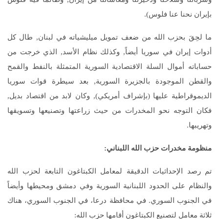
بإيران نحنا عنا فلوس).
ما لحِقَ بحزب الله من ضعف تمويل ميليشياته في لبنان, طال كل
أدوات إيران في سوريا أيضاً, وكذلك نظام الأسد, الذي خرجت من
حساباته أموال السلة الاقتصادية السورية المتمثلة بالنفط والقمح
والقطن الموجودة بالجزيرة السورية, بعد سيطرة قوات سوريا
الديموقراطية عليها (بإشراف أمريكي), وكان لابد من اقتصاد بديل,
فكان التوجه نحو المخدرات من حيث زراعتها وتصنيعها وتسويقها
وتهريبها.
منظومة مخدرات حزب الله اللبناني:
تم رصد الإحداثيات الدقيقة لمعامل الكبتاغون التابعة لحزب الله
والنظام على الحدود اللبنانية السورية وفي دمشق ومحيطها وأيضاً
في الجنوب السوري. في محافظة درعا، في الجنوب السوري، هناك
ثلاثة معامل لتصنيع الكبتاغون أقامها حزب الله: