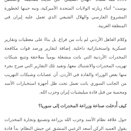
بوست” أثناء زيارته الولايات المتحدة الأميركية، ونبه حينها لخطورة
المشروع الفارسي والهلال الشيعي الذي تعمل عليه إيران في
المنطقة العربية.
وكلام العاهل الأردني لم يأت من فراغ, بل بناءً على معطيات وتقارير
عسكرية واستخباراتية داخلية, إضافة لتقارير ورصد قوات مكافحة
المخدرات الأردنية التي باتت منشغلة يومياً بملاحقة وتتبع شبكات
تهريب المخدرات والاشتباك معها, وتفيد تلك التقارير التي صرح بجزء
منها بعض الوزراء والقادة في الأردن, أن عصابات وشبكات التهريب
من الجانب السوري باتت تعمل تحت ظل أجهزة استخبارات الأسد
ومحمية من قبل قادة ميليشيات إيران وحزب الله.
كيف أُدخلت صناعة وزراعة المخدرات إلى سوريا؟
حول علاقة نظام الأسد وحزب الله بزراعة وتصنيع وتجارة المخدرات
يقول العميد الركن أسعد الزعبي المنشق عن جيش النظام: بدأ قادة