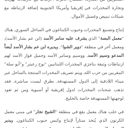
وتجارة المخدرات في إفريقيا وأمريكا الجنوبية إضافة لارتباطه مع
شبكات تبييض وغسيل الأموال.
إنتاج وتصنيع المخدرات وحبوب الكبتاغون في الساحل السوري, هناك
“
معمل البصة
” الذي
يشرف عليه سامر الأسد
(ابن عم بشار الأسد),
ومعمل آخر في منطقة “
دوير الشوا
“, و
يديره ابن عم بشار الأسد أيضاً
المدعو وسيم الأسد
, ووسيم وسامر الأسد وجميل فواز الأسد لهم
ارتباطات وثيقة بتاجرَي المخدرات اللبنانيين “نوح زعيتر” و”أبو سلة”
المقربين من حزب الله, ويتم تصريف المخدرات المنتجة بالساحل عبر
ميناء اللاذقية إلى الدول المستهدفة, بطرق ليست مباشرة, فقد
تذهب شحنات المخدرات لدول إفريقية أو آسيوية ومن ثم تعود
لوجهتها المستهدفة خاصة بالخليج.
في حلب هناك معمل يقع في منطقة “
الشيخ نجار
” في مبنى معمل
الكرتون الذي يُتخذ ستاراً لإنتاج وكبس حبوب الكبتاغون, و
يدير