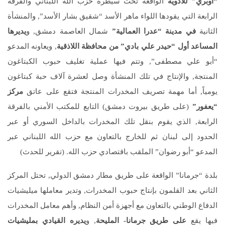
“أوبري” للأدوية
الواقعة تحت سيطرة حزب الله اللبناني والفرقة
الرابعة التي يقودها اللواء ماهر الأسد “شقيق بشار الأسد”, والمنشأة
الثانية
في مدينة “عدرا العمالية”
شمال العاصمة دمشق, و
يديرها
المساعد أول “حيدر علي بادي” من محافظة اللاذقية
, ويعاونه المدعو
“أبو علي مصطفى”, وتتم فيها عملية تغليف حبوب الكبتاغون
المنتجة, والإنتاج في تلك المنشأة وصل لعشرة آلاف حبة كبتاغون
يومياً, أما مهمة تصريف المخدرات المنتجة فتقع على عاتق
مركز
“يعفور”
(على طريق بيروت دمشق) التابع للمكتب الأمني بالفرقة
الرابعة, الذي يقوم بنقل تلك المخدرات بالداخل السوري أو عبر
الحدود إلى لبنان ثم للخارج بالتعاون مع حزب الله اللبناني عبر
المدعو “أبو رضوان” الملقب باقتصادي حزب الله. (تقرير للحدث)
بلدة “جرمانا” الواقعة على طريق مطار دمشق الدولي, تحتل المركز
الثاني بعد القلمون بإنتاج حبوب المخدرات, وتدير معاملها ميليشيات
الدفاع الوطني بالتعاون مع أجهزة أمن النظام, وأهم معامل المخدرات
فيها يقع
على طريق جرمانا- المليحة
, و
يديره القيادي بمليشيات