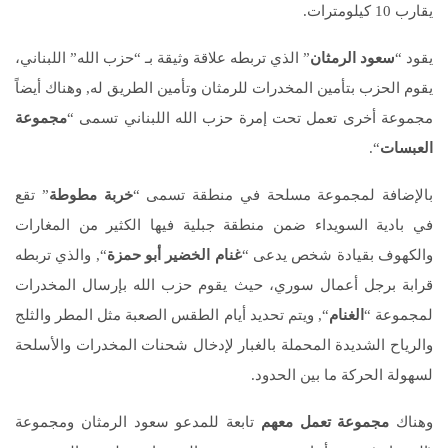
يقارب 10 كيلومترات.
يقود “
سعود الرمثان
” الذي تربطه علاقة وثيقة بـ “حزب الله” اللبناني،
يقوم الحزب بتأمين المخدرات للرمثان وتأمين الطريق له, وهناك أيضاً
مجموعة أخرى تعمل تحت إمرة حزب الله اللبناني تسمى “
مجموعة
العبسات
“.
بالإضافة لمجموعة مسلحة في منطقة تسمى “
خربة مطوطة
” تقع
في بادية السويداء ضمن منطقة جبلية فيها الكثير من المغارات
والكهوف بقيادة شخص يدعى “
غنام الخضير أبو حمزة
“, والذي تربطه
قرابة برجل أعمال سوري، حيث يقوم حزب الله بإرسال المخدرات
لمجموعة “
الغنام
“, ويتم تحديد أيام الطقس الصعبة مثل المطر والثلج
والرياح الشديدة المحملة بالغبار لإدخال شحنات المخدرات والأسلحة
لسهولة الحركة ما بين الحدود.
وهناك
مجموعة تعمل معهم
تابعة للمدعو سعود الرمثان ومجموعة