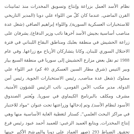
نظام الأسد العمل بزراعة وإنتاج وتسويق المخدرات منذ ثمانينات
القرن الماضي, عندما كان كلّ من اللواء علي دوبا (المدير التاريخي
للاستخبارات العسكرية السورية), واللواء إبراهيم الصافي (شغل عدة
مناصب أساسية بجيش الأسد آخرها نائب وزير الدفاع), يشرفان على
زراعة الحشيش في منطقة بعلبك ومناطق البقاع اللبناني في فترة
الاحتلال السوري للبنان, وكانا يتشاركان الأرباح مع زراعها, وفي عام
1988 تم نقل بعض مزارع الحشيش إلى سوريا في منطقة السبع بيار
وبير التيس (شرق مطار السين العسكري 40 كم) عبر اللواء علي
مملوك (شغل عدة مناصب, رئيس الاستخبارات الجوية, رئيس أمن
الدولة, مدير مكتب الأمن القومي, نائب الرئيس للشؤون الأمنية,
مشرف ومكلف بالبرنامج الكيماوي في سوريا, ويُعتبر الصندوق
الأسود لنظام الأسد), وتم إدخالها وزراعتها تحت عنوان “مواد للاختبار
في مراكز البحث العلمي”, كستار لتغطية الغاية الأساسية منها وهي
إنتاج المخدرات, ويتابع العميد الزعبي: للعميد أحمد عبود رئيس فرع
تحقيق الضباط 293 (صهر العماد علي دوبا والمرشح الأكبر حينها