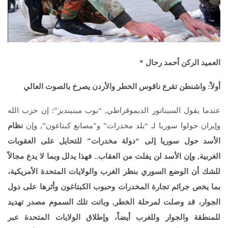
العميد الركن أحمد رحال *
أولاً:
واشنطن تقرع ناقوس الخطر والأردن يصرخ بالصوت العالي
عندما يقول السيناتور الديموقراطي, “بوب مينينديز”: إن حزب الله
وإيران حولوا سوريا لـ “بلد مخدرات” و”مصانع كبتاغون”, وإن
نظام
الأسد حول سوريا إلى “دولة مخدرات” للتحايل على العقوبات
الغربية, وإن الأسد لن يفلت من العقاب.. فهذا يدلل وبما لا يدع مجالاً
للشك أن الوضع السوري بنظر الغرب والولايات المتحدة الأمريكية،
بما يخص جرائم تجارة المخدرات وحبوب الكبتاغون وأثرها على دول
الجوار، قد وصلت لمرحلة الخطر, وباتت تلك السموم مصدر تهديد
للمنطقة والجوار وللغرب أيضاً، وإطلاق الولايات المتحدة عبر