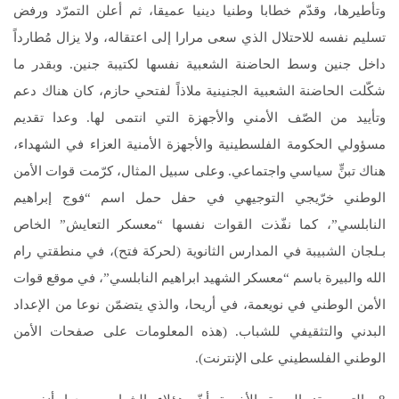
وتأطيرها، وقدّم خطابا وطنيا دينيا عميقا، ثم أعلن التمرّد ورفض
تسليم نفسه للاحتلال الذي سعى مرارا إلى اعتقاله، ولا يزال مُطارداً
داخل جنين وسط الحاضنة الشعبية نفسها لكتيبة جنين. وبقدر ما
شكّلت الحاضنة الشعبية الجنينية ملاذاً لفتحي حازم، كان هناك دعم
وتأييد من الصّف الأمني والأجهزة التي انتمى لها. وعدا تقديم
مسؤولي الحكومة الفلسطينية والأجهزة الأمنية العزاء في الشهداء،
هناك تبنٍّ سياسي واجتماعي. وعلى سبيل المثال، كرّمت قوات الأمن
الوطني خرّيجي التوجيهي في حفل حمل اسم “فوج إبراهيم
النابلسي”، كما نفّذت القوات نفسها “معسكر التعايش” الخاص
بـلجان الشبيبة في المدارس الثانوية (لحركة فتح)، في منطقتي رام
الله والبيرة باسم “معسكر الشهيد ابراهيم النابلسي”، في موقع قوات
الأمن الوطني في نويعمة، في أريحا، والذي يتضمّن نوعا من الإعداد
البدني والتثقيفي للشباب. (هذه المعلومات على صفحات الأمن
الوطني الفلسطيني على الإنترنت).