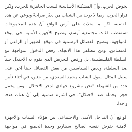
بخوض الحرب، وأنّ المشكلة الأساسية ليست الجاهزية للحرب، ولكن
قرار الحرب. ربما لا يوجد بين الشباب من يعبّر صراحةً وبوعي عن هذه
القضية، لكن ما يحدُث على أرض الواقع أنّ هذه المجموعات
تستقطب فئات مجتمعية أوسع، وتصبح الأجهزة الأمنية، في موقع
المواجهة، وتصبح الفصائل الرسمية في موقع الظهير أو الراعي أو
المتضامن. ومن مظاهر هذا الاتجاه، رفض الدخول بمواجهة مع
السلطة الفلسطينية، بل ورفض التحريض الذي يقوم به الاحتلال حيناً
ضد السلطة، وبعض السياسيين من بعض الفصائل حيناً آخر. على
سبيل المثال، يقول الشاب محمد السعدي، من جنين، في أثناء تأبين
عدد من الشهداء “نحن مشروع جهادي لدحر الاحتلال.. ومن يحمل
حجرا يحمله ضد الاحتلال”، في إشارة ضمنية إلى أنّ هناك هدفا
واحدا.
الواقع أنّ التداخل الأمني والاجتماعي بين هؤلاء الشباب والأجهزة
الأمنية يفرض نفسه لصالح سيناريو وحدة الجميع في مواجهة