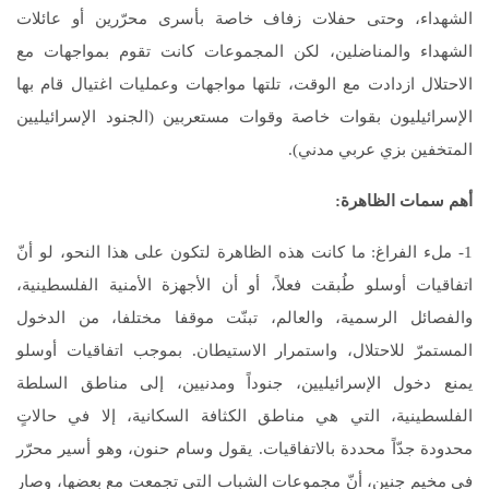
الشهداء، وحتى حفلات زفاف خاصة بأسرى محرّرين أو عائلات
الشهداء والمناضلين، لكن المجموعات كانت تقوم بمواجهات مع
الاحتلال ازدادت مع الوقت، تلتها مواجهات وعمليات اغتيال قام بها
الإسرائيليون بقوات خاصة وقوات مستعربين (الجنود الإسرائيليين
المتخفين بزي عربي مدني).
أهم سمات الظاهرة
:
1- ملء الفراغ: ما كانت هذه الظاهرة لتكون على هذا النحو، لو أنّ
اتفاقيات أوسلو طُبقت فعلاً، أو أن الأجهزة الأمنية الفلسطينية،
والفصائل الرسمية، والعالم، تبنّت موقفا مختلفا، من الدخول
المستمرّ للاحتلال، واستمرار الاستيطان. بموجب اتفاقيات أوسلو
يمنع دخول الإسرائيليين، جنوداً ومدنيين، إلى مناطق السلطة
الفلسطينية، التي هي مناطق الكثافة السكانية، إلا في حالاتٍ
محدودة جدّاً محددة بالاتفاقيات. يقول وسام حنون، وهو أسير محرّر
في مخيم جنين، أنّ مجموعات الشباب التي تجمعت مع بعضها، وصار