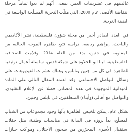
غالبيتهم في عشرينيات العمر، بمعنى أنّهم لم يعوا تماماً مرحلة
انتفاضة الأقصى عام 2000، التي مثلّت التجربة المسلّحة الواسعة في
الضفة الغربية.
في العدد الصادر أخيرا من مجلة شؤون فلسطينية، نشر الأكاديمي
والباحث، إبراهيم ربايعة، دراسة تتبع ظاهرة الموجة الحالية من
المقاومة في جنين، بدءا من العام 2014. وقدّمت الصحافية
الفلسطينية، لينا ابو الحلاوة على شبكة قدس، سلسلة أعمال توثيقية
للظاهرة في كل من جنين ونابلس، وهناك عشرات الفيديوهات على
وسائل التواصل الاجتماعي. وقد اعتمد المقال التالي على المادة
الميدانية الموجودة في هذه المصادر، فضلا عن الإعلام التقليدي،
والتواصل مع أهالي (وأبناء) المنطقتين، في نابلس وجنين.
بشكل عام، يمكن تلخيص الظاهرة بأنّها وجود مجموعاتٍ من الشباب
المسلّح، بدأ بروزه في البداية في مناسبات وطنية، مثل حفلات
استقبال الأسرى المحرّرين من سجون الاحتلال، ومواكب جنازات