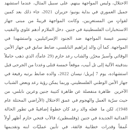
الاحتلال، وليس المواجهة بينهم. على سبيل المثال، عندما استشهد
جميل العموري في بداية يونيو/ حزيران 2021، جاء ذلك بعد كمين
لقواتٍ من المستعرِبين، وكانت المواجهة قريبةً من مبنى جهاز
الاستخبارات الفلسطينية في جنين. دخل الملازم أدهم علوي والنقيب
تيسير عيسة المواجهة ضد الجنود الإسرائيليين، واستشهدا في
المواجهة. كما أن والد إبراهيم النابلسي، ضابط سابق في جهاز الأمن
الوقائي وأسيرٌ محرّر. والشاب رعد حازم (29 عاماً)، الذي ذهب حاملاً
بندقيته الآلية إلى تل أبيب، موقعاً خمسة قتلى وعددا من الجرحى قبل
استشهاده، يوم 7 إبريل/ نيسان 2022، والده ضابط برتبه رفيعة في
جهاز الأمن الوطني الفلسطيني. وربما يمكن رؤية رعد وبعض الشباب
الآخرين ظاهرة منفصلة عن ظاهرة كتيبة جنين وعرين نابلس، من
حيث سرّية العمل والهجوم في عمق الاحتلال (الأراضي المحتلة عام
1948)، لكن ما فعله والد رعد كان خطوةً إضافيةً في تطور الحالة
الفدائية الجديدة في جنين (وفلسطين)، فالأب فتحي حازم أظهر أولاً
عُمقاً وقدرات خطابية فائقة، في تأبين عمليّات ابنه وتقديمها