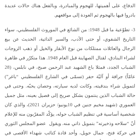
الدفاع، على أهميتها، للهجوم والمبادرة، وبالفعل هناك حالات عديدة
بادروا فيها بالهجوم ثم العودة إلى مواقعهم.
3- تطوّعية ما قبل 1948: من الشائع في الموروث الفلسطيني، سواء
التاريخ الشفوي، أو حتى الأدب، والسير الذاتية، الحديث عن بيع
الرجال والعائلات ممتلكات من نوع الأبقار والخيل أو ذهب الزوجات
لشراء البنادق، لقتال الصهاينة قبل العام 1948. هذا متكرّر في ظاهرة
الشباب الجدد، فمثلا باع الشهيد عبد الرحمن صبح، في نابلس، (28
عامّاً) جرافة أو آليّة حفر (تسمّى في الشارع الفلسطيني “باغر”)
لتمويل شراء بندقيته، وكانت لديه سيارته، وحصان يحبّه. وحتى في
حالة الشباب الذين ينتمون بشكل صريح إلى فصيل بعينه، مثل جميل
العموري (شهيد مخيم جنين في 10يونيو/ حزيران 2021)، والذي كان
شخصية أساسية في تنظيم الشباب حوله، يؤكّد المقرّبون منه للإعلام
أنّ “سلاحه وذخيرته” بتمويل ذاتي منه. ويقول عضو المجلس الثوري
في حركة فتح، جمال حويل، وأحد قادة كتائب شهداء الأقصى في