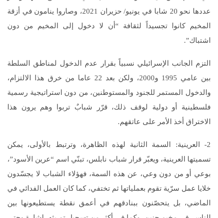
عددها نحو 20 شابا في يونيو/ حزيران 2021، وصاروا ينامون في أزقة
المخيم كانوا تجسيداً لثقافة “أن لا دخول إلى المخيم من دون
اشتباك”.
التزم الجانب الإسرائيلي نسبياً بقرار عدم الدخول لمناطق السلطة
بين عامي 1995 و2000، ولكن بعد 22 عاما من خرق هذا الالتزام،
والدخول المستمر للجنود والمستوطنين، من دون استراتيجية رسمية
فلسطينية أو دولية لوقف ذلك، قرّر شبابٌ تربوا وهم يرون هذا
الاختراق أخذ الأمر على عاتقهم.
2- العرينية: السمة الثانية لهذه الظاهرة، وترتبط بالأولى، يمكن
تسميتها العرينية، ويعبّر قرار شباب نابلس، تبنّي اسم “عرين الأسود”،
بوعي أو من دون وعي، عن هذه السمة، فهؤلاء الشباب لا يجسّدون
خلايا عمل سرّية تقوم بعملياتها ثم تختفي، كما كان العمل الفدائي في
الماضي، بل يتحصّنون ببنادقهم في أعمق نقطة يستطيعونها بين
الناس. في مخيم جنين، وكما في أكثر من تسجيل تم بثه، إشارة وحتى