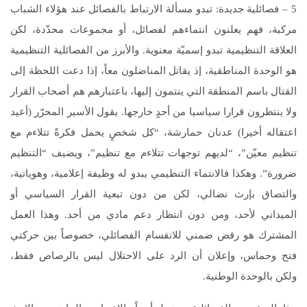
5 – فصائلية جديدة: تبدو مسألة الارتباط بالفصائل عند هؤلاء الشباب
مركبة، فهم يعلنون انتماءهم لفصائل، أو مجموعات محدّدة، لكن
العلاقة التنظيمية تبدو إسميّة معنوية. والأبرز من الفصائلية التنظيمية
هو الوحدة المناطقية، إذ يقاتل المناضلون معاً، إذا دعت اللحظة إلى
القتال باسم المنطقة التي ينتمون إليها، باعتبارهم هم أصحاب القرار
ولا ينتظرون قرارا سياسيا من أحدٍ خارجها. يقول الأسير المحرّر (أعيد
اعتقاله أخيرا) عدنان حمارشة، “كل شخصٍ يحمل فكرةً تتلاءم مع
تنظيم معيّن”، “لديهم توجهات تتلاءم مع تنظيم”، ويضيف “التنظيم
ضرورة”. وهكذا فالانتماء التنظيمي يبدو له وظيفة إعلامية، وهوياتية،
والتصاق بإرث نضالي، لكن من دون تبعية القرار السياسي أو
الميداني لأحد، ومن دون انتظار دعم مادي من أحد. وهذا العمل
المشترك هو رفض ضمني للانقسام الفصائلي، خصوصاً بين حركتي
فتح وحماس، وإعلان أن الرد على الاحتلال ليس بالرصاص فقط،
ولكن بالوحدة الوطنية.