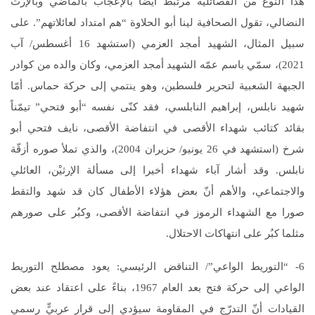
هذا النوع من الفصائلية مرتبط أيضاً بالإعجاب بالماضي وبالإرث
النضالي، تقول الصحافية لينا أبو الحلاوة “هم امتداد لعائلاتهم”. على
سبيل المثال، الشهيد أمجد العزمي (استشهد 16 أغسطس/ آب
2021)، سمّي باسم عمّه الشهيد أمجد العزمي، وكان والده من كوادر
الجبهة الشعبية لتحرير فلسطين، وهو ينتمي إلى حركة حماس. أمّا
شهيد نابلس، إبراهيم النابلسي، فقد كنّى نفسه “أبو فتحي” تيمّناً
بقائد كتائب شهداء الأقصى في انتفاضة الأقصى، نايف فتحي أبو
شرخ (استشهد في 26 يونيو/ حزيران 2004)، والذي تملأ صوره أزقّة
نابلس. وقد أشار آباء شهداء أخيرا إلى مسألة الإرثيْن، العائلي
والاجتماعي، والأهم أنّ بعض هؤلاء الأطفال كان قد شهد والتقط
صورا مع الشهداء الرموز في انتفاضة الأقصى، وكبُر على صورهم
مثلما كبُر على انتهاكات الاحتلال.
6- “التوريط الواعي”/ التناقض الرئيسي: يعود مصطلح التوريط
الواعي إلى حركة فتح بعد العام 1967، بناءً على اعتقاد عند بعض
القيادات أنّ التدرّج في المقاومة سيؤدي إلى قرارٍ عربيٍّ رسمي