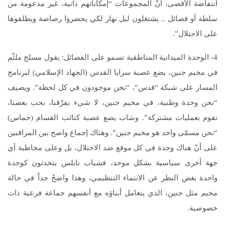
انتفاضة الأقصى، أنّ المجموعات “إمكاناتهم ذاتية، غير مدعومة من
سلطة أو فصائل .. يشتغلون ليل نهار لكي يحضروا رصاصة ويطلقوها
على الاحتلال”.
4- الوحدة الميدانية المناطقية تسمو على الفصائل: يقول مسلح ملثّم
في مخيم جنين، يضع عصبة سرايا القدس (الجهاد الإسلامي) لبرنامج
المسار على شبكة “قدس”، “نحن موجودون في كل لحظة”. ويضيف
“نحن وحدة وطنية، في مخيم جنين، لا شيء يفرّقنا، نحب بعضنا،
نقوم بعمليات مشتركة”. وشاب يضع عصبة كتائب القسام (حماس)
“نحن مسمّى واحد هو مخيم جنين”. وهناك إجماع واضح بين المراقبين
على أنّ هناك وحدة في كل موقع ضد الاحتلال، بل وعلى مخاطبة أي
جهة أخرى سياسية بشكل موحد، فشباب نابلس يتحدثون كوحدة
واحدة بغض النظر عن الانتماء التنظيمي، وهذا واضحٌ جداً في حالة
مخيم مثل جنين، الذي يتعامل أبناؤه مع أنفسهم جماعة فرعية ذات
خصوصية.