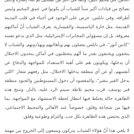
نصائح من قيادات أكبر سناً للشباب أن يكونوا في عمق المخيم وليس
أطرافه. وفي نابلس، حرص على الوجود في أحياء في قلب المدينة
القديمة، مثل حارة الياسمينة، والقيسارية. يعرف الشباب أنّ أماكنهم
معروفة، بل إن مسؤولي المخابرات الإسرائيلية، مثل الذي يدعو نفسه
“كابتن أنور”، في نابلس يتصلون بهم وبأهاليهم ويهدّدونهم. والشباب لا
يتخفون ويختفون بقدر ما أنّهم يتحصّنون في أماكن يتحدون الاحتلال
أن يدخلها، ويكونون هم على أهبة الاستعداد للمواجهة والدفاع عن
أنفسهم، أو عن أي منطقة يدخلها الاحتلال، مثل رفعهم شعار “اللي
بدخل القبر بنقبر”، والمقصود أن دخول المستوطنين والجنود منطقة
قبر يوسف، قرب مخيم بلاطة سيتم الرد عليه، بالنار. وتنتج هذه
الظاهرة حالة يختلط فيها انتظار لحظة الاستشهاد مع المواجهة، بما
فيها من شجاعة وقلق، خصوصاً عند الأهالي والمحيط الاجتماعي،
الذي يحتضن هذه الظاهرة بكل حب، والتزام وطوعية وقلق.
لا يلغي هذا أنّ هؤلاء الشباب يدركون ويسعون إلى الخروج من مهمة