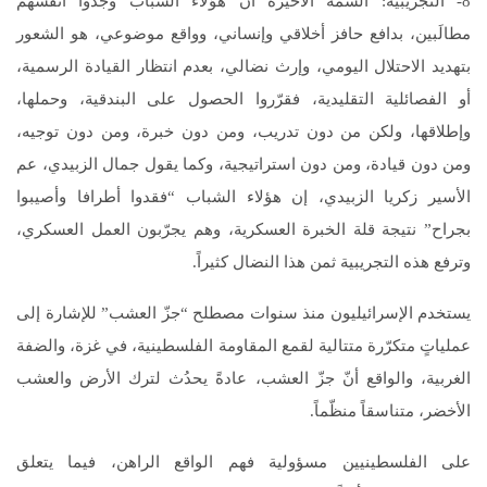
8- التجريبية: السمة الأخيرة أنّ هؤلاء الشباب وجدوا أنفسهم
مطالَبين، بدافع حافز أخلاقي وإنساني، وواقع موضوعي، هو الشعور
بتهديد الاحتلال اليومي، وإرث نضالي، بعدم انتظار القيادة الرسمية،
أو الفصائلية التقليدية، فقرّروا الحصول على البندقية، وحملها،
وإطلاقها، ولكن من دون تدريب، ومن دون خبرة، ومن دون توجيه،
ومن دون قيادة، ومن دون استراتيجية، وكما يقول جمال الزبيدي، عم
الأسير زكريا الزبيدي، إن هؤلاء الشباب “فقدوا أطرافا وأصيبوا
بجراح” نتيجة قلة الخبرة العسكرية، وهم يجرّبون العمل العسكري،
وترفع هذه التجريبية ثمن هذا النضال كثيراً.
يستخدم الإسرائيليون منذ سنوات مصطلح “جزّ العشب” للإشارة إلى
عملياتٍ متكرّرة متتالية لقمع المقاومة الفلسطينية، في غزة، والضفة
الغربية، والواقع أنّ جزّ العشب، عادةً يحدُث لترك الأرض والعشب
الأخضر، متناسقاً منظّماً.
على الفلسطينيين مسؤولية فهم الواقع الراهن، فيما يتعلق