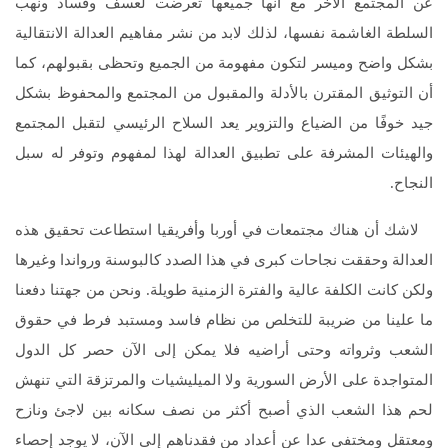
عن المجتمع الآخر مع أنها جميعها تعرضت لعسف وفساد ونهب
السلطة الغاشمة نفسها، لذلك لابد من نشر مفاهيم العدالة الانتقالية
بشكل واضح وميسر لتكون مفهومة من الجميع وتحظى بقبولهم، كما
أن التوثيق المقترن بالأدلة والمقبول من المجتمع والمحفوظ بشكل
جيد خوفًا من الضياع والتزوير يعد السلاح الرئيسي لتقبل المجتمع
والهيئات المشرفة على تطبيق العدالة لهذا لمفهوم وتوفر له سبل
النجاح.
لاشك أن هناك مجتمعات في أوربا وأفريقيا استطاعت تحقيق هذه
العدالة وحققت نجاحات كبرى في هذا الصدد كالبوسنة ورواندا وغيرها
ولكن كانت الكلفة عالية والفترة الزمنية طويلة. ونحن من جهتنا دفعنا
ما علينا من ضريبة للتخلص من نظام فاسد ومستبد فرط في حقوق
الشعب وثرواته وحتى أراضيه فلا يمكن إلى الآن حصر كل الدول
المتواجدة على الأرض السورية ولا الميليشيات والمرتزقة التي تنهش
لحم هذا الشعب الذي أصبح أكثر من نصف سكانه بين لاجئ ونازح
ومعتقل ومختفي عدا عن أعداد من فقدناهم إلى الآن، لا يوجد إحصاء