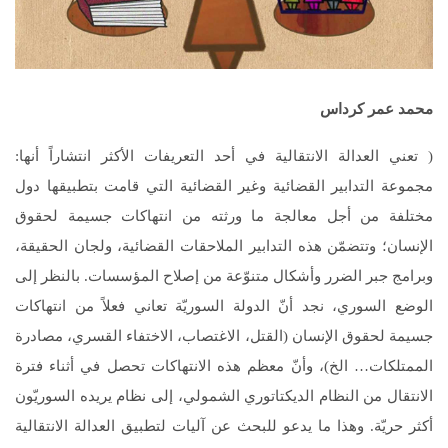
محمد عمر كرداس
( تعني العدالة الانتقالية في أحد التعريفات الأكثر انتشاراً أنها:
مجموعة التدابير القضائية وغير القضائية التي قامت بتطبيقها دول
مختلفة من أجل معالجة ما ورثته من انتهاكات جسيمة لحقوق
الإنسان؛ وتتضمّن هذه التدابير الملاحقات القضائية، ولجان الحقيقة،
وبرامج جبر الضرر وأشكال متنوّعة من إصلاح المؤسسات. بالنظر إلى
الوضع السوري، نجد أنّ الدولة السوريّة تعاني فعلاً من انتهاكات
جسيمة لحقوق الإنسان (القتل، الاغتصاب، الاختفاء القسري، مصادرة
الممتلكات… الخ)، وأنّ معظم هذه الانتهاكات تحصل في أثناء فترة
الانتقال من النظام الديكتاتوري الشمولي، إلى نظام يريده السوريّون
أكثر حريّة. وهذا ما يدعو للبحث عن آليات لتطبيق العدالة الانتقالية