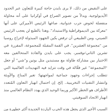
على النقيض من ذلك، لا يرى بايدن حاجة كبيرة للتعاون عبر الحدود
الأيديولوجية. وبدلاً من تصوير الصراع في أوكرانيا على أنه محاولة
منفصلة لخوض حرب عدوانية، صاغها الرئيس الأميركي على أنها
“معركة بين الديموقراطية والاستبداد”. وهذا بالطبع لن يعجب الرئيس
الصيني، ومن الطبيعي أن ترفض بكين الجهود المبذولة لإخراج روسيا
من “مجموعة العشرين”. في القمة المقبلة للمجموعة، المقررة في
تشرين الثاني/نوفمبر، يجب على بايدن والقادة المتحالفين معه
الاختيار بين مشاركة طاولة مع مستبدين مثل بوتين و”شي” أو جعل
“المجموعة” غير فعَّالة في وقت تتزايد فيه التهديدات العالمية التي
تتطلب إجراءات وجهود جماعية لمواجهتها؛ تغير المناخ والأوبئة
وانتشار التقنيات التخريبية.. إلخ. إن احتمال انهيار التعاون المُتعدد
الأطراف هو الخطر الأكبر وربما الوحيد الذي يهدد النظام العالمي منذ
انهيار الاتحاد السوفيتي.
السبب الأخير الذي يجعل هذه الحرب الباردة الجديدة أكثر خطورة من