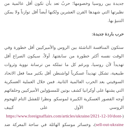
جديدة بين روسيا وخصومها؛ حربٌ تعد بأن تكون أقل عالمية من
نظيرتها التي شهدها القرن العشرين ولكنها أيضاً أقل توازناً ولا يمكن
التنبؤ بها.
حرب باردة جديدة:
ستكون المنافسة الناشئة بين الروس والأميركيين أقل خطورة وفي
الوقت نفسه أكثر خطورة من سابقتها. أولاً، سيكون الصراع أقل
تهديداً لأن روسيا، وبرغم كل ما تملكه من ترسانة نووية وثروات
طبيعية، تشكل تهديداً عسكرياً لواشنطن أقل بكثير مما فعل الاتحاد
السوفيتي بعد الحرب العالمية الثانية. فمن خلال العملية العسكرية
التي يشنها على أوكرانيا كشف بوتين للمسؤولين الأميركيين وحلفائهم
أوجه القصور العسكرية الكبيرة لموسكو. ونظرا للفشل التام للهجوم
الروسي الأول على كييف
https://www.foreignaffairs.com/articles/ukraine/2021-12-10/dont-
(
sell-out-ukraine
)، وخسائر موسكو الهائلة في ساحة المعركة ضد