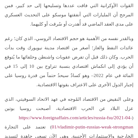
القوات الأوكرانية التي فاقت عددها وتسليحها إلى حد كبير، فمن
المرجح أن المليارات التي أنفقتها موسكو على التحديث العسكري
على مدى العقد الماضي قد أُهدرت أو سُرقت أو كليهما.
وبالقدر نفسه من الأهمية هو حجم الاقتصاد الروسي، الذي كان؛ رغم
عائدات النفط والغاز؛ أصغر من اقتصاد مدينة نيويورك وقت بدأت
الحرب. وكان ذلك قبل أن تفرض عقوبات واشنطن وحلفائها ما يُتوقع
أن يؤدي إلى انكماش اقتصادي بنسبة تتراوح بين 10 إلى 15 في
المائة في عام 2022– وهو كسادٌ سيحدُ حتماً من قدرة روسيا على
إجبار الدول الأخرى على الاعتراف بقوتها الاقتصادية.
وعلى النقيض من الاقتصاد المُوجه في عهد الاتحاد السوفيتي، الذي
عزل البلاد عن الحرب الاقتصادية، أصبحت روسيا بوتين
https://www.foreignaffairs.com/articles/russia-fsu/2021-04-
(
01/vladimir-putin-russias-weak-strongman
) تعتمد على التجارة
الخارجية والاستثمارات الأجنبية. وهي الآن تسعى جاهدة لتسديد