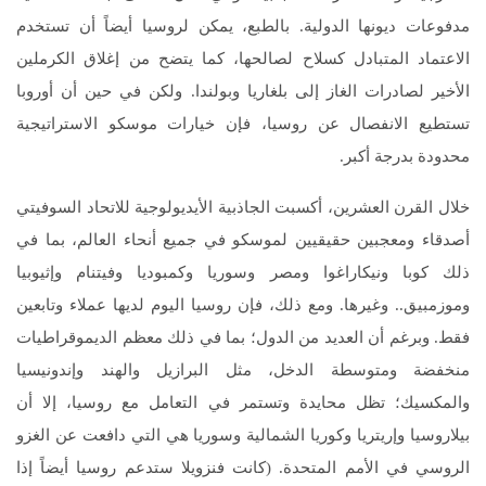
مدفوعات ديونها الدولية. بالطبع، يمكن لروسيا أيضاً أن تستخدم
الاعتماد المتبادل كسلاح لصالحها، كما يتضح من إغلاق الكرملين
الأخير لصادرات الغاز إلى بلغاريا وبولندا. ولكن في حين أن أوروبا
تستطيع الانفصال عن روسيا، فإن خيارات موسكو الاستراتيجية
محدودة بدرجة أكبر.
خلال القرن العشرين، أكسبت الجاذبية الأيديولوجية للاتحاد السوفيتي
أصدقاء ومعجبين حقيقيين لموسكو في جميع أنحاء العالم، بما في
ذلك كوبا ونيكاراغوا ومصر وسوريا وكمبوديا وفيتنام وإثيوبيا
وموزمبيق.. وغيرها. ومع ذلك، فإن روسيا اليوم لديها عملاء وتابعين
فقط. وبرغم أن العديد من الدول؛ بما في ذلك معظم الديموقراطيات
منخفضة ومتوسطة الدخل، مثل البرازيل والهند وإندونيسيا
والمكسيك؛ تظل محايدة وتستمر في التعامل مع روسيا، إلا أن
بيلاروسيا وإريتريا وكوريا الشمالية وسوريا هي التي دافعت عن الغزو
الروسي في الأمم المتحدة. (كانت فنزويلا ستدعم روسيا أيضاً إذا