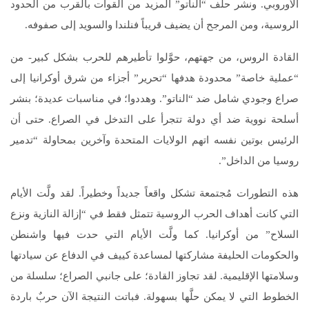
الأوروبي. ونشر حلف “الناتو” المزيد من القوات بالقرب من الحدود
الروسية، ومن المرجح أن يضيف قريباً فنلندا والسويد إلى صفوفه.
القادة الروس، من جهتهم، حوَّلوا تأطيرهم للحرب بشكل كبير- من
“عملية خاصة” محدودة هدفها “تحرير” أجزاء من شرق أوكرانيا إلى
صراع وجودي شامل ضد “الناتو”. وهددوا؛ في مناسبات عديدة؛ بنشر
أسلحة نووية ضد أي دولة تتجرأ على التدخل في الصراع. حتى أن
الرئيس بوتين نفسه اتهم الولايات المتحدة وآخرين بمحاولة “تدمير
روسيا من الداخل”.
هذه التطورات مُجتمعة تشكل واقعاً جديداً وخطيراً. لقد ولَّت الأيام
التي كانت أهداف الحرب الروسية تتمثل فقط في “إزالة النازية ونزع
السلاح” من أوكرانيا. كما ولَّت الأيام التي حدت فيها واشنطن
والحكومات الحليفة مشاركتها لمساعدة كييف في الدفاع عن سيادتها
وسلامتها الإقليمية. لقد تجاوز القادة؛ على جانبي الصراع؛ سلسلة من
الخطوط التي لا يمكن حلَّها بسهولة. فباتت النتيجة الآن حربٌ باردة