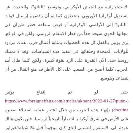
الاستخباراتية مع الجيش الأوكراني، وتوسيع “الناتو”، والحديث عن
مستقبل أوكرانيا الأوروبي. يتحدثون كما لو أن رفضهم إرسال قوات
“الناتو” إلى الأراضي الأوكرانية أو فرض منطقة حظر طيران في
مجالها الجوي سيحد حقاً من خطر الانتقام الروسي. ولكن في الواقع،
يرى بوتين بالفعل كل هذه الخطوات بمثابة أعمال حرب. هناك مردود
للولايات المتحدة وحلفائها في تنفيذ هذه السياسات، وقد لا تمتلك
روسيا حتى الآن القدرة على الرد بقوة كبيرة، ولكن كلما طال أمد
الحرب، كلما أصبح من الصعب على كل الأطراف منع القتال من أن
يتصاعد ويتوسع.
حتى لو تم إقناع بوتين
https://www.foreignaffairs.com/articles/ukraine/2022-01-27/putin-
(
doctrine
) بإنهاء هذه الحرب من خلال اعتبار عملية استيلاء صغيرة
على الأرض في شرق أوكرانيا انتصاراً تاريخياً لروسيا، فلن يكون هناك
عودة إلى الاستقرار النسبي الذي كان موجوداً قبل 24 شباط/فبراير.