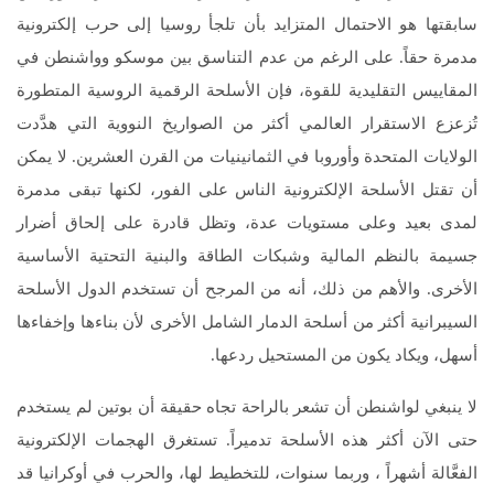
سابقتها هو الاحتمال المتزايد بأن تلجأ روسيا إلى حرب إلكترونية
مدمرة حقاً. على الرغم من عدم التناسق بين موسكو وواشنطن في
المقاييس التقليدية للقوة، فإن الأسلحة الرقمية الروسية المتطورة
تُزعزع الاستقرار العالمي أكثر من الصواريخ النووية التي هدَّدت
الولايات المتحدة وأوروبا في الثمانينيات من القرن العشرين. لا يمكن
أن تقتل الأسلحة الإلكترونية الناس على الفور، لكنها تبقى مدمرة
لمدى بعيد وعلى مستويات عدة، وتظل قادرة على إلحاق أضرار
جسيمة بالنظم المالية وشبكات الطاقة والبنية التحتية الأساسية
الأخرى. والأهم من ذلك، أنه من المرجح أن تستخدم الدول الأسلحة
السيبرانية أكثر من أسلحة الدمار الشامل الأخرى لأن بناءها وإخفاءها
أسهل، ويكاد يكون من المستحيل ردعها.
لا ينبغي لواشنطن أن تشعر بالراحة تجاه حقيقة أن بوتين لم يستخدم
حتى الآن أكثر هذه الأسلحة تدميراً. تستغرق الهجمات الإلكترونية
الفعَّالة أشهراً ، وربما سنوات، للتخطيط لها، والحرب في أوكرانيا قد