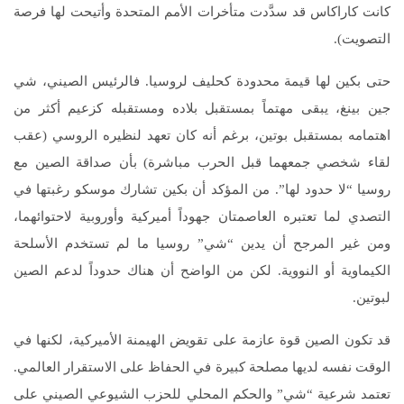
كانت كاراكاس قد سدَّدت متأخرات الأمم المتحدة وأتيحت لها فرصة
التصويت).
حتى بكين لها قيمة محدودة كحليف لروسيا. فالرئيس الصيني، شي
جين بينغ، يبقى مهتماً بمستقبل بلاده ومستقبله كزعيم أكثر من
اهتمامه بمستقبل بوتين، برغم أنه كان تعهد لنظيره الروسي (عقب
لقاء شخصي جمعهما قبل الحرب مباشرة) بأن صداقة الصين مع
روسيا “لا حدود لها”. من المؤكد أن بكين تشارك موسكو رغبتها في
التصدي لما تعتبره العاصمتان جهوداً أميركية وأوروبية لاحتوائهما،
ومن غير المرجح أن يدين “شي” روسيا ما لم تستخدم الأسلحة
الكيماوية أو النووية. لكن من الواضح أن هناك حدوداً لدعم الصين
لبوتين.
قد تكون الصين قوة عازمة على تقويض الهيمنة الأميركية، لكنها في
الوقت نفسه لديها مصلحة كبيرة في الحفاظ على الاستقرار العالمي.
تعتمد شرعية “شي” والحكم المحلي للحزب الشيوعي الصيني على