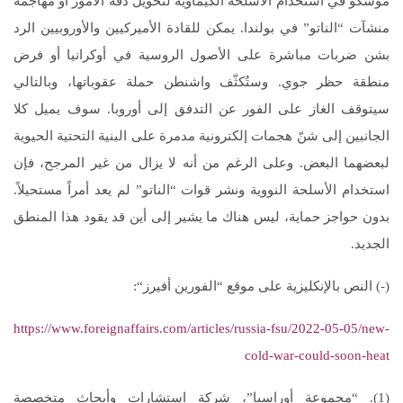
موسكو في استخدام الأسلحة الكيماوية لتحويل دفة الأمور أو مهاجمة
منشآت “الناتو” في بولندا. يمكن للقادة الأميركيين والأوروبيين الرد
بشن ضربات مباشرة على الأصول الروسية في أوكرانيا أو فرض
منطقة حظر جوي. وستُكثّف واشنطن حملة عقوباتها، وبالتالي
سيتوقف الغاز على الفور عن التدفق إلى أوروبا. سوف يميل كلا
الجانبين إلى شنّ هجمات إلكترونية مدمرة على البنية التحتية الحيوية
لبعضهما البعض. وعلى الرغم من أنه لا يزال من غير المرجح، فإن
استخدام الأسلحة النووية ونشر قوات “الناتو” لم يعد أمراً مستحيلاً.
بدون حواجز حماية، ليس هناك ما يشير إلى أين قد يقود هذا المنطق
الجديد.
(-) النص بالإنكليزية على موقع “الفورين أفيرز“:
https://www.foreignaffairs.com/articles/russia-fsu/2022-05-05/new-
cold-war-could-soon-heat
(1). “مجموعة أوراسيا”، شركة استشارات وأبحاث متخصصة