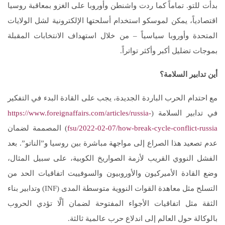
بدأت للتو. تماماً كما ردت واشنطن وأوروبا على الغزو بمعاقبة روسيا
اقتصادياً، يمكن لموسكو استخدام أسلحتها الإلكترونية لشل الولايات
المتحدة وأوروبا سياسياً – من خلال استهداف الانتخابات المقبلة
بموجات تضليل أكبر وأكثر تواتراً.
أين تدابير السلامة؟
مع احتدام الحرب الباردة الجديدة، يجب على القادة البدء في التفكير
في تدابير السلامة (
https://www.foreignaffairs.com/articles/russia-
fsu/2022-02-07/how-break-cycle-conflict-russia
) المصممة لضمان
عدم تصعيد هذا الصراع إلى مواجهة مباشرة بين روسيا و”الناتو”. بعد
الفشل النووي القريب لأزمة الصواريخ الكوبية، على سبيل المثال،
وضع القادة الأميركيون والأوروبيون والسوفييت اتفاقيات الحد من
التسلح مثل معاهدة القوات النووية متوسطة المدى (INF) وتدابير بناء
الثقة مثل اتفاقيات الأجواء المفتوحة لضمان ألَّا تؤدي الحروب
بالوكالة حول العالم إلى اندلاع حرب عالمية ثالثة.