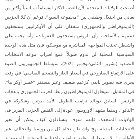
أصبحت الولايات المتحدة الآن العضو الأكثر انقساماً سياسياً وأكثر من
يعاني من اختلال وظيفي بين “مجموعة السبع”. فرغم أن كلا الحزبين
(الديموقراطي والجمهوري) متفقان على أن الأوكرانيين يستحقون
دعمهم بالأسلحة، وأن الروس يستحقون العقوبات، وأنه يجب على
واشنطن تجنب المواجهة المباشرة مع موسكو، فإن مثل هذه الوحدة
السياسية المحلية لن تدوم طويلاً. فمع اقتراب موعد الانتخابات
النصفية (تشرين الثاني/نوفمبر 2022)، سيسلط الجمهوريون الضوء
على الارتفاع الصاروخي في أسعار الغاز والتضخم القياسي؛ في وقت
يجري فيه تصوير بايدن كزعيم ضعيف وغير مستقر “خسر أوكرانيا”.
في المقابل، سيحاول الديموقراطيون ربط الحزب الجمهوري بإعجاب
الرئيس السابق دونالد ترامب الطويل الأمد ببوتين وشكوكه في
“الناتو”. وبينما يشهد الأوروبيون عودة إلى القنص الحزبي المرير في
الولايات المتحدة، فإنهم سوف يتساءلون كيف يمكن أن تغير
الانتخابات المقبلة نهج واشنطن تجاه كل من روسيا والتحالف عبر
الأطلسي؛ لا سيما إذا ظهر ترامب باعتباره المرشح الجمهوري