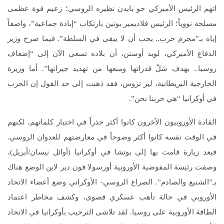
اتهم الرئيس الأميركي جو بايدن نظيره الروسي؛ زعيم قوة عظمى
مسلحة نووياً؛ الرئيس فلاديمير بوتين بارتكاب “إبادة جماعية”، واصفاً
إياه بـ”مجرم حرب.. يجب أن لا يبقى في السلطة”. فيما صرح وزير
الدفاع الأميركي، لويد أوستن، أن بلاده تسعى الآن إلى “إضعاف
روسيا.. بهدف شلّ قدراتها ومنعها من تهديد جيرانها”. أما وزيرة
الخارجية البريطانية، ليز تروس، فقد ذهبت إلى حد القول إن الحرب
في أوكرانيا “هي حربنا نحن”.
القادة الأوروبيون الآخرون كانوا أكثر حذراً في اختيار كلماتهم، لكنهم
في الوقت نفسه كانوا أكثر وضوحاً في معارضتهم للعدوان الروسي.
فبعد زيارة قامت بها إلى بوتشا في أوكرانيا (أوائل نيسان/أبريل)،
وصفت رئيسة المفوضية الأوروبية أورسولا فون دير لاين الوضع هناك
بـ”الشنيع والصادم”. الصراع الروسي- الأوكراني وضع أعضاء الاتحاد
الأوروبي في حالة تأهب عسكري قصوى، وكشف مخاطر اعتماد
الطاقة الأوروبية على روسيا. لقد تلاشى الترحيب بأوكرانيا في الاتحاد