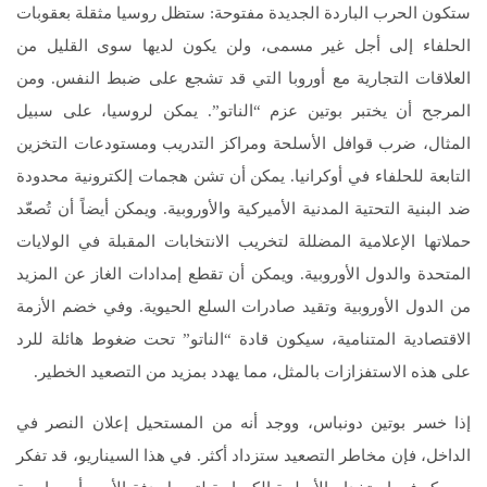
ستكون الحرب الباردة الجديدة مفتوحة: ستظل روسيا مثقلة بعقوبات
الحلفاء إلى أجل غير مسمى، ولن يكون لديها سوى القليل من
العلاقات التجارية مع أوروبا التي قد تشجع على ضبط النفس. ومن
المرجح أن يختبر بوتين عزم “الناتو”. يمكن لروسيا، على سبيل
المثال، ضرب قوافل الأسلحة ومراكز التدريب ومستودعات التخزين
التابعة للحلفاء في أوكرانيا. يمكن أن تشن هجمات إلكترونية محدودة
ضد البنية التحتية المدنية الأميركية والأوروبية. ويمكن أيضاً أن تُصعّد
حملاتها الإعلامية المضللة لتخريب الانتخابات المقبلة في الولايات
المتحدة والدول الأوروبية. ويمكن أن تقطع إمدادات الغاز عن المزيد
من الدول الأوروبية وتقيد صادرات السلع الحيوية. وفي خضم الأزمة
الاقتصادية المتنامية، سيكون قادة “الناتو” تحت ضغوط هائلة للرد
على هذه الاستفزازات بالمثل، مما يهدد بمزيد من التصعيد الخطير.
إذا خسر بوتين دونباس، ووجد أنه من المستحيل إعلان النصر في
الداخل، فإن مخاطر التصعيد ستزداد أكثر. في هذا السيناريو، قد تفكر