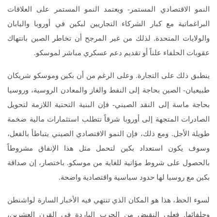
النمو الاقتصادي المستمر- ويعتمد النمو المستمر على العلاقات
البراغماتية مع كبار الشركاء التجاريين لبكين في أوروبا واليابان
والولايات المتحدة. لذلك من غير المرجح أن تخاطر الصين بانتهاك
عقوبات الحلفاء علناً أو تقديم دعم عسكري مباشر لموسكو.
ينطبق ذلك على التجارة. وعلى الرغم من أن بكين وموسكو شريكان
طبيعيان- الصين بحاجة إلى النفط والغاز والمعادن الروسية، وروسيا
بحاجة ماسة إلى النقد الصيني- فإن البنية التحتية اللازمة لتحويل
الصادرات المتجهة إلى أوروبا شرقاً تتطلب استثمارات مالية ضخمة
طويلة الأجل. ومع ذلك، فإن النمو الاقتصادي الصيني يتباطأ بالفعل،
وسوف يكون استعداد بكين لتحمل مثل هذا الإنفاق مشروطاً
بالحصول على شروط مؤاتية للغاية من موسكو. باختصار، إن صداقة
بكين مع روسيا لها حدود سياسية واقتصادية واضحة.
لسوء الحظ، هذا هو المكان الذي تنتهي فيه الأخبار السارة لواشنطن
وحلفائها. فعلى النقيض من الحرب الباردة في القرن العشرين،