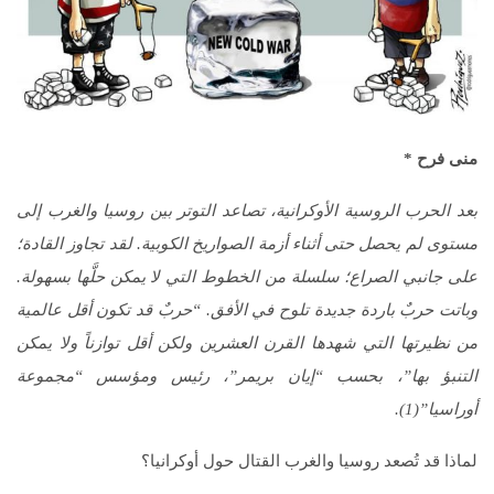
منى فرح *
بعد الحرب الروسية الأوكرانية، تصاعد التوتر بين روسيا والغرب إلى
مستوى لم يحصل حتى أثناء أزمة الصواريخ الكوبية. لقد تجاوز القادة؛
على جانبي الصراع؛ سلسلة من الخطوط التي لا يمكن حلَّها بسهولة.
وباتت حربٌ باردة جديدة تلوح في الأفق. “حربٌ قد تكون أقل عالمية
من نظيرتها التي شهدها القرن العشرين ولكن أقل توازناً ولا يمكن
التنبؤ بها”، بحسب “إيان بريمر”، رئيس ومؤسس “مجموعة
أوراسيا”(1).
لماذا قد تُصعد روسيا والغرب القتال حول أوكرانيا؟