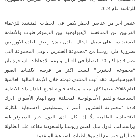
للرئاسة عام 2024.
عنصر آخر من عناصر الخطر يكمن في الخطاب المتشدد للزعماء
الغربيين عن المنافسة الأيديولوجية بين الديموقراطيات والأنظمة
الاستبدادية. على سبيل المثال، جادل بايدن وبعض القادة الأوروبيين
بضرورة طرد روسيا من “مجموعة العشرين”، وهي المجموعة التي
تضم قادة أكبر 20 اقتصاداً في العالم. وبرغم الادعاءات الساخرة بأن
“مجموعة العشرين” ليست أكثر من فرصة لالتقاط الصور
الجيوسياسية، فقد أثبت المنتدى قيمته خلال الأزمة المالية العالمية
لعام 2008، عندما كان بمثابة مساحة حيوية لجمع البلدان ذات الأنظمة
السياسية والقيم الأيديولوجية المختلفة. ومع انهيار الأسواق، أدرك
قادة “مجموعة العشرين” أنهم لا يستطيعون الاستجابة للكارثة
الاقتصادية العالمية إلَّا إذا كان لدى الدول غير الديموقراطية
ورأسماليي الدول مثل الصين وروسيا والسعودية مقاعد على الطاولة
جنباً إلى جنب مع الديموقراطيات الصناعية المتقدمة.