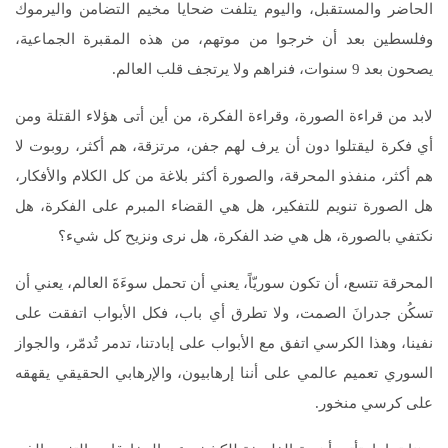
الحاضر والمستقبل، واليوم يتلفت ضحايا مخيم التضامن واليرموك
وفلسطين بعد أن خرجوا من موتهم، من هذه المقبرة الجماعية،
يصحون بعد 9 سنوات، فنراهم ولا يرتجف قلب العالم.
لابد من قراءة الصورة، وقراءة الفكرة، من أين أتى هؤلاء القتلة ومن
أي فكرة ليقتلوا دون أن يرف لهم جفن، مرتزقة، هم أكثر، روبوت لا
هم أكثر، منفذو المحرقة، والصورة أكثر بلاغة من كل الكلام والأفكار،
هل الصورة تنويم للتفكير، هل هي القضاء المبرم على الفكرة، هل
نكتفي بالصورة، هل هي ضد الفكرة، هل نرى ونزيح كل شيء؟
المحرقة تتسع، أن تكون سوريّاً، يعني أن تحمل سوءَةَ العالم، يعني أن
تسكُن جدرانَ الصمت، ولا تطرق أي باب، فكل الأبواب اتفقت على
نفينا، وهذا الكرسي اتفق مع الأبواب على إبادتنا، تدمر تُدمّر، والجواز
السوري تعميم عالمي على أننا إرهابيون، والإرهابي الحقيقي يقهقه
على كرسي منخور.