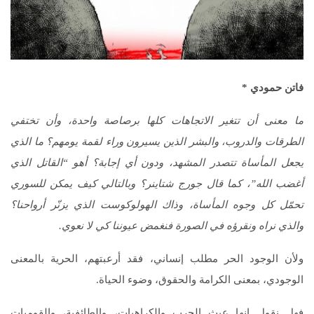
فاتن حمودي
*
ما معنى أن تتغير الاتجاهات كلها برصاصة واحدة، وأن تختفي
الطرقات والدروب، والبشر الذين يسيرون وراء لقمة يومهم؟
ما الذي
يجعل المأساة تتصدر المشهد، ودون أي إجابة؟ أهو “القاتل الذي
أغضب الله”، كما قال جورج شتاينر؟ وبالتالي كيف يمكن للسوري
تحمّل كل وجوه المأساة، وذاك الهولوكوست الذي يزنّر أرواحنا؟
والذي نراه ونقرؤه في الصورة فنغمض عيوننا كي لا نعوي.
ولأن الوجود الحر مطلب إنساني، فقد أرعبتهم، الحرية بالمعنى
الوجودي، بمعنى الكرامة والحقوق، وضوء الحياة.
فهل نقول إنها عبث الحرب والكراهيات، والطائفية، والقوميات