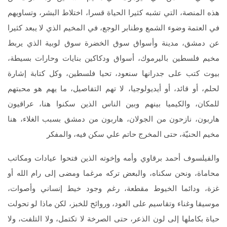
هذه المنصة، التي تشبه كثيرا الحياة قسرا، اختلاط البشر، وتساويهم
في العتمة وضوء الشمع وطنابر الوجع، في المخيم الذي لا يبعد كثيرا
عن دمشق، مدينة وأسواق سوق الخضرة سوق لوبية الذي يربط
مخيم فلسطين باليرموك، أسواق ودكاكين بنايات وحارات بسيطة،
بيوت كتب على جدرانها سنعود، تحيا فلسطين، وكل كتابة إشارة
لحلم، أو قائد، أو أيديولوجيا، لا تهم التفاصيل، ما يهم هو محبتهم
للمكان، والكيميا بينهم وبين الناس الذين سكنوا هنا، عراقيون
هاربون، نازحون من الجولان، هاربون من دمشق بسبب الغلاء، هنا
مخيم الحنيّة، حتى المخرج حاتم علي سكن فيه، والمفكر
والفيلسوف أحمد برقاوي وأمه وإخوته الذين فتحوا عيادات ومكاتب
محاماة، ونحن سكناه، والبعض تركه مرغما ومضى إلى رام الله أو
غزة، ودائما الخيوط مقطعة، رغم وجود خيط إنساني وأصوات،
موسيقا وغناء وتقاسيم على العود، وروائح للخبز، لكن ماذا لو تحولت
حياة بكاملها إلى لون الذعر، حتى الصرخة لا تكتمل، ولا التلفت، ولا