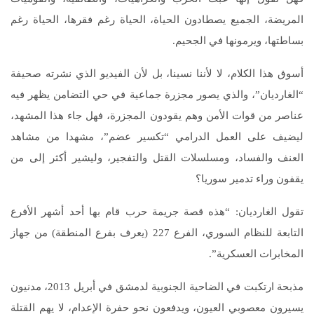
المريضة، الجميع يصطادون الحياة، الحياة رغم فقرها، الحياة رغم
بساطتها، ويرمونها في الجحيم.
أسوق هذا الكلام، لا لأننا نسينا، بل لأن الفيديو الذي نشرته صحيفة
“الغارديان”، والذي يصور مجزرة جماعية في حي التضامن يظهر فيه
عناصر من قوات الأمن وهم يقودون المجزرة، فهل جاء هذا المشهد،
ليضيف على العمل الدرامي “تكسير عضم”، مشهدا من مشاهد
العنف والفساد، ومسلسلات القتل والتفجير، وليشير أكثر إلى من
يقفون وراء تدمير سوريا؟
تقول الغارديان: “هذه قصة جريمة حرب قام بها أحد أشهر الأفرع
التابعة للنظام السوري، الفرع 227 (يعرف بفرع المنطقة) من جهاز
المخابرات العسكرية”.
مذبحة ارتكبت في الضاحية الجنوبية لدمشق في أبريل 2013، مدنيون
يسيرون معصوبي العيون، ويدفعون نحو حفرة الإعدام، لا يهم القتلة