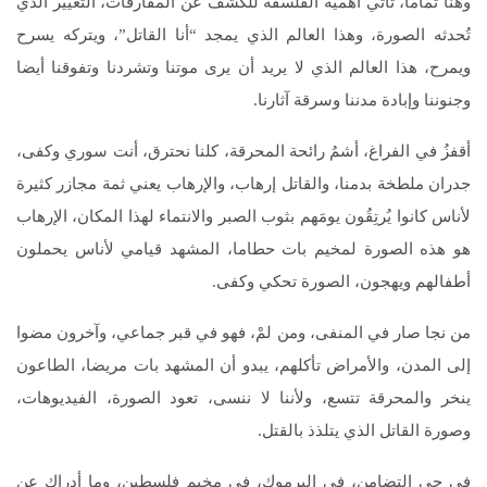
وهنا تماما، تأتي أهمية الفلسفة للكشف عن المفارقات، التغيير الذي
تُحدثه الصورة، وهذا العالم الذي يمجد “أنا القاتل”، ويتركه يسرح
ويمرح، هذا العالم الذي لا يريد أن يرى موتنا وتشردنا وتفوقنا أيضا
وجنوننا وإبادة مدننا وسرقة آثارنا.
أقفزُ في الفراغ، أشمُ رائحة المحرقة، كلنا نحترق، أنت سوري وكفى،
جدران ملطخة بدمنا، والقاتل إرهاب، والإرهاب يعني ثمة مجازر كثيرة
لأناس كانوا يُرتِقُون يومَهم بثوب الصبر والانتماء لهذا المكان، الإرهاب
هو هذه الصورة لمخيم بات حطاما، المشهد قيامي لأناس يحملون
أطفالهم ويهجون، الصورة تحكي وكفى.
من نجا صار في المنفى، ومن لمْ، فهو في قبر جماعي، وآخرون مضوا
إلى المدن، والأمراض تأكلهم، يبدو أن المشهد بات مريضا، الطاعون
ينخر والمحرقة تتسع، ولأننا لا ننسى، تعود الصورة، الفيديوهات،
وصورة القاتل الذي يتلذذ بالقتل.
في حي التضامن، في اليرموك، في مخيم فلسطين، وما أدراك عن