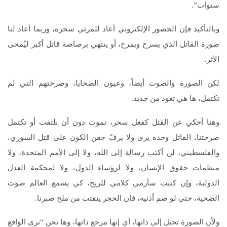
سنوات”.
وبالتأكيد فإن الحضور الإلكتروني أعاد للمرئي سحره، وربما أعاد لنا
صورة القاتل الذي يسرح ويمرح، أو ينتهي برصاصة قاتل أكبر ليُمحى
الأثر.
لكن الصورة والصوت أيضاً، وعيون الضحايا، وصرختهم التي لم
تكتمل، ها هي تعود من جديد.
وهنا أحكي عن القتل كفعل سحر، نموت دون أن نلتفت أو تكتمل
صرختنا، القاتل وحده يرى ولا يرفّ جفن الكون على قتل السوري،
والفلسطيني، لن أكتب رسالة إلى الله، ولا إلى الأمم المتحدة، ولا
منظمات حقوق الإنسان، ولا لرؤساء الدول، ولا لمحكمة العدل
الدولية، وإن كتبت سأرمي كلامي للريح، كي يسمع العالم صوت
الضحية، حتى لو صم أذنيه، فإن الحجر يتفتت من ملح صبرنا.
ولأن الصورة تحيل إلى ذاتها، أي إنها مرجع ذاتها، وها نحن “نرى الواقع