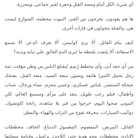
أي شيء، الكل أمام ومضة القتل وحفرة لقبر جماعي، ومجزرة.
ها هم يعودون، يخرجون من القبر، البيوت محطمة، الشوارع ليست
هي، والقتلة يتجولون في قارات أخرى.
كيف ينام القاتل، ألا يرى كوابيس، ألا يعرف الذعر، ألا يسمع
الاستغاثة، ألا يلتفت بلحظة ما ليرى الدم العالق على ثيابه ويديه؟
من أي حقد أتى، وأي مخطط رُسِمَ ليقتلع الناس من وطن مؤقت، ثمة
رجل يحمل كاميرا هاتفه ويصور، متعة الصيد، متعة القتل، يضحك
ضحكة المنتصر، بلباس عسكري، وعيني مجرم، نساء ورجال، شباب
وأطفال، فيلم رعب طويل، ينفذ على مرأى ومسمع العالم، لكن
الموتى صحوا اليوم، خرجوا من قبر بلا شاهدة، رائحة كاوتشوك،
دواليب السيارات، محرقة تفوح من التراب والهواء، والمطر.
القاتل، المريض، المفصوم، المغسول الدماغ، الحاقد، مخططات
الإبادة، مخططات محو هوية حتى اللاجئ، براميل، وقيامة سجلتها