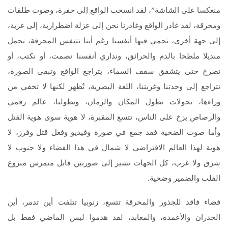
منعكسا على الشاشة”، لقد انسحب الواقع إلى حفرة، وصوت طلقات
ومحرقة، لقد غادر الواقع وغادرنا نحن إلى عزلة اضطرارية، إلى غربة،
إلى جهة أخرى، نحمي فيها أنفسنا رغم أننا نتنفس المحرقة، نحمل
منديلا ملطخا بالدم والحرائق، ونداري أنفسنا نصمت، أو نكتب، أو
نصرخ حتى يتشقق سقف السماء، يتراجع الواقع وتبقى الصورة،
نتراجع إلى وحدتنا وغربتنا، اللغة البصرية، تُظهر لكنها لا تخفي من
وراءها، تحولات تطول المكان والزمان، وتطولنا، عالم رقمي
والرصاص يزخ على الناس، تتسع المقبرة، لا هوية سوى هوية القتل
وأما صوت الضحية فقد جمع في صورة وفيديو وفعل قتل وفرز، لا
هوية لهذا العالم الافتراضي لا شمال في هذا الفضاء ولا جنوب لا
شرق ولا غرب، كل الجهات تشير إلى صورتين قاتل متمرس منزوع
القلب والضمير وضحية.
فضاء فاقد للجذور والمحرقة تتسع، زنوبيا تتلفت أين تدمر، أين
الجدران والأعمدة، والمعابد، لقد هدموا ليس الماضي فقط بل