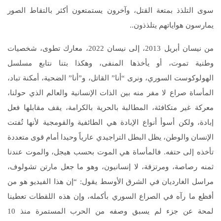
سوى التلذذ بمتعة القتل، وآخرون يستمتعون أكثر بالتقاط الصور
يمارسون هواياتهم يتلذذون..
من نيسان أبريل 2013، إلى نيسان 2022، معارك تطوى، شخصيات
وطنية تموت، أو يأخذها المنفى، وهكذا بتنا نتابع مسلسل
الهولوكوست السوري، ونرى “أنا” القاتل، و”أنا” الضحية، أمكنة تباد،
المأساة صراع لا مفر منه بين الذات الإنسانية والعالم الذي حولنا،
معركة غير متكافئة، المطالبة بالحرية بالكرامة، يقف مقابلها فعل
إبادة، ولكن أسوأ أنواع الإبادة هي الطائفية والقومجية لأنها تُفتت
الإنسان والوطن، يظل البطل التراجيدي عارياً وحيدا أمام قوى متعددة
تأخذه إلى حتفه. فالمأساة هي الموت بحسب هيجل، والموت عندنا
ثمنه رصاصة، ومرتزقة، لا إنسانيون، وهو ما جعل مارتن تشولوف،
مراسل الغارديان في الشرق الأوسط يقول: “إن هذا الفيديو هو من
أفظع ما رآه في الصراع السوري بأكمله، وإن هذه اللقطات تعطينا
لمحة عن جزء لم يسبق وصفه من الحرب المستمرة منذ 10