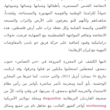
لانتفاضة القدس المستمرة، بأطفالها وشبابها ونسائها وشيوخها،
عنواناً لكرامتنا الوطنية والقومية المهدورة والمستباحة، ومُجدداً،
شاهدناهم وكأنهم للتو يتعرفون على الأرض والتراب والمسجد
الأقصى وكنيسة القيامة وكل نقطة تراب على أرض فلسطين، هذه
الانتفاضة وتفاقم المواجهة الفلسطينية مع الصهاينة فرضت تحولات
دراماتيكية وقيود إضافية على حركة فريق جو بايدن بالمفاوضات
النووية مع إيران الإرهابية!
ثانيها الكشف عن المجزرة المروعة في «حي التضامن» جنوب
دمشق، لمعتقلين استجلبوا مكبلين ثم قتلوا وحرقوا، وقد ارتكبت
بتاريخ 16 نيسان/ أبريل 2013، والتي حدثت- كما غيرها من المجازر
الوحشية- بأيدٍ آثمة ومجرمة تأتمر مباشرة بأوامر من رأس نظام
الاستبداد والجريمة القابع بدمشق، إذ سربتها، في وقتٍ واحد، كلٌ من
صحيفة الغارديان البريطانية
theguardian
ومجلة نيولاينز الأمريكية
newlinesmag
أواخر الشهر الفائت، مع تجاهل تام من جميع وسائل