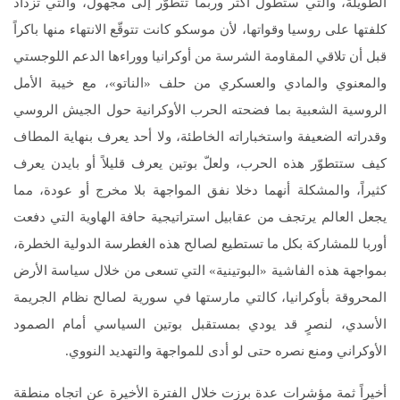
الطويلة، والتي ستطول أكثر وربما تتطوّر إلى مجهول، والتي تزداد
كلفتها على روسيا وقواتها، لأن موسكو كانت تتوقّع الانتهاء منها باكراً
قبل أن تلاقي المقاومة الشرسة من أوكرانيا ووراءها الدعم اللوجستي
والمعنوي والمادي والعسكري من حلف «الناتو»، مع خيبة الأمل
الروسية الشعبية بما فضحته الحرب الأوكرانية حول الجيش الروسي
وقدراته الضعيفة واستخباراته الخاطئة، ولا أحد يعرف بنهاية المطاف
كيف ستتطوّر هذه الحرب، ولعلّ بوتين يعرف قليلاً أو بايدن يعرف
كثيراً، والمشكلة أنهما دخلا نفق المواجهة بلا مخرج أو عودة، مما
يجعل العالم يرتجف من عقابيل استراتيجية حافة الهاوية التي دفعت
أوربا للمشاركة بكل ما تستطيع لصالح هذه الغطرسة الدولية الخطرة،
بمواجهة هذه الفاشية «البوتينية» التي تسعى من خلال سياسة الأرض
المحروقة بأوكرانيا، كالتي مارستها في سورية لصالح نظام الجريمة
الأسدي، لنصرٍ قد يودي بمستقبل بوتين السياسي أمام الصمود
الأوكراني ومنع نصره حتى لو أدى للمواجهة والتهديد النووي.
أخيراً ثمة مؤشرات عدة برزت خلال الفترة الأخيرة عن اتجاه منطقة