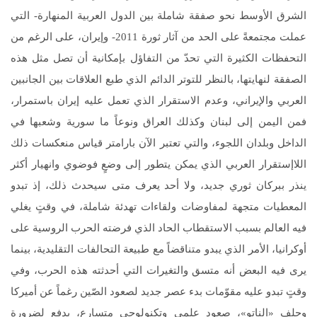
الشرق الأوسط نحو صفقة شاملة بين الدول العربية المنهارة- التي
عملت مجتمعةً على الحد من آثار ثورة 2011- وإيران، على الرغم من
التحفظات الكثيرة التي تحدّ من التفاؤل بإمكانية أن تصل مثل هذه
الصفقة لنهايتها، بالنظر للتوتر الدائم الذي طبع العلاقات بين الجانبين
العربي والإيراني، وعدم الاستقرار الذي تعمل عليه إيران باستمرار،
فمن اليمن إلى لبنان وكذلك العراق ونوعاً ما سورية وشعبها في
الداخل وبلدان اللجوء، والتي تعتبر الآن بارامتر قياس منعكسات ذلك
اللاإستقرار العربي الذي يمكن يتطور إلى وضعٍ فوضوي وانهيار أكثر
ينذر ببركان ثوري جديد، ولا أحد يعرف متى سيحدث ذلك، إذ تبدو
المعطيات متجهة لمفاوضات ولقاءات تهدئة شاملة، في وقتٍ يغلي
فيه العالم بسبب الاستقطاب الحاد الذي فرضته الحرب الروسية على
أوكرانيا، الأمر الذي يبدو متناقضاً مع طبيعة التحالفات التقليدية، بينما
يرى فيه البعض أنه متسق والتغيرات التي أحدثته هذه الحرب، وفي
وقتٍ تبدو عليه مقوّمات بدء عصر جديد لصعود الصّين رغماً عن أميركا
وحلف «الناتو»، صعود علمي وتكنولوجي متسارع، يدفع لضرورة