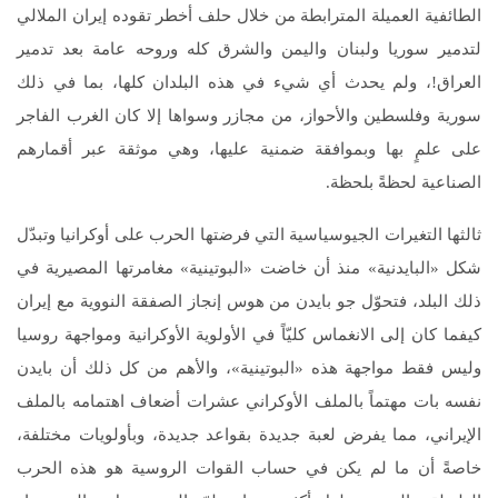
الطائفية العميلة المترابطة من خلال حلف أخطر تقوده إيران الملالي
لتدمير سوريا ولبنان واليمن والشرق كله وروحه عامة بعد تدمير
العراق!، ولم يحدث أي شيء في هذه البلدان كلها، بما في ذلك
سورية وفلسطين والأحواز، من مجازر وسواها إلا كان الغرب الفاجر
على علمٍ بها وبموافقة ضمنية عليها، وهي موثقة عبر أقمارهم
الصناعية لحظةً بلحظة.
ثالثها التغيرات الجيوسياسية التي فرضتها الحرب على أوكرانيا وتبدّل
شكل «البايدنية» منذ أن خاضت «البوتينية» مغامرتها المصيرية في
ذلك البلد، فتحوّل جو بايدن من هوس إنجاز الصفقة النووية مع إيران
كيفما كان إلى الانغماس كليّاً في الأولوية الأوكرانية ومواجهة روسيا
وليس فقط مواجهة هذه «البوتينية»، والأهم من كل ذلك أن بايدن
نفسه بات مهتماً بالملف الأوكراني عشرات أضعاف اهتمامه بالملف
الإيراني، مما يفرض لعبة جديدة بقواعد جديدة، وبأولويات مختلفة،
خاصةً أن ما لم يكن في حساب القوات الروسية هو هذه الحرب