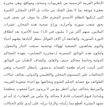
الإعلام العربية الرسمية من تلفزيونات وصحف ومواقع، وهي مجزرة
صغيرة موثقة بما لا يقبل الشك من مئات بل آلاف المجازر الكبيرة
التي ارتكبها النظام الأسدي المجرم خلال ما ينوف عن نصف قرن
بحق شعب سورية وأحراره، وراح ضحية هذه المجازر عشرات
الملايين، منهم أكثر من 3 مليون في الـ11 سنة الأخيرة بعد انطلاق
الثورة السورية، والفاجعة أن آلاف العوائل تنتظر أكبادها بظنهم أحياء
واليوم يشاهدون التصفية لهؤلاء بوحشية سبقت التتار والمغول،
ولتكون هذه الوثائق المسربة لـ«مجزرة التضامن» بعهدة المحاكم
الدولية وخاصةً محاكم جنيف ولاهاي، ولتُضاف لأطنان من الوثائق
التي أثبتت إجرام طغمة العصابة بدمشق، بانتظار الحساب وتغير
التحالفات على المستوى المحلي والاقليمي والدولي، تحالف حثالات
الطوائف مع عصابة الحكم الفئوي وتحالفها مع أعداء شعوبنا العربية،
والمرتبط بتحالف دولي أخطر مع من لا يريدون خيراً لشعوب منطقتنا
وبلداننا، فيومُ الحساب قادمٌ لا محالة، ولا مأمن من العقاب!، إذ أنه لم
تشهد البشرية أفظع مما رأيناه- ولازلنا نـراه- على أيدي تلكم الحثالات