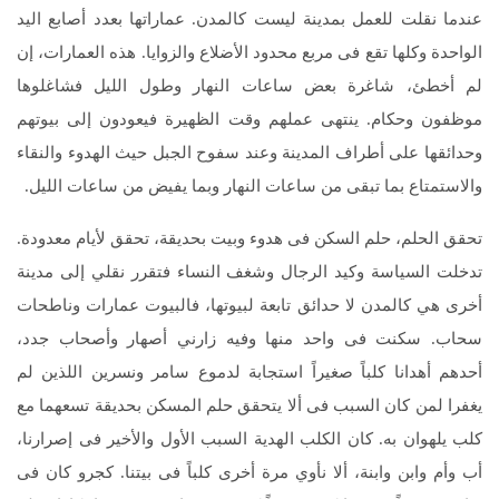
عندما نقلت للعمل بمدينة ليست كالمدن. عماراتها بعدد أصابع اليد
الواحدة وكلها تقع فى مربع محدود الأضلاع والزوايا. هذه العمارات، إن
لم أخطئ، شاغرة بعض ساعات النهار وطول الليل فشاغلوها
موظفون وحكام. ينتهى عملهم وقت الظهيرة فيعودون إلى بيوتهم
وحدائقها على أطراف المدينة وعند سفوح الجبل حيث الهدوء والنقاء
والاستمتاع بما تبقى من ساعات النهار وبما يفيض من ساعات الليل.
تحقق الحلم، حلم السكن فى هدوء وبيت بحديقة، تحقق لأيام معدودة.
تدخلت السياسة وكيد الرجال وشغف النساء فتقرر نقلي إلى مدينة
أخرى هي كالمدن لا حدائق تابعة لبيوتها، فالبيوت عمارات وناطحات
سحاب. سكنت فى واحد منها وفيه زارني أصهار وأصحاب جدد،
أحدهم أهدانا كلباً صغيراً استجابة لدموع سامر ونسرين اللذين لم
يغفرا لمن كان السبب فى ألا يتحقق حلم المسكن بحديقة تسعهما مع
كلب يلهوان به. كان الكلب الهدية السبب الأول والأخير فى إصرارنا،
أب وأم وابن وابنة، ألا نأوي مرة أخرى كلباً فى بيتنا. كجرو كان فى