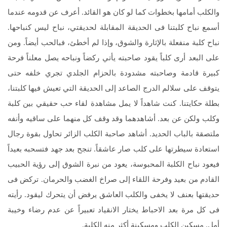
والكلب أمامها بخطوات كما لو كان هو القائد. أعرف عن قدومه عندما
أسمع نباح كلبتنا فى الحديقة المقابلة لحديقتي، نباح ليس كنباحها.
نباح كلبة منفعلة بالإثارة والشوق، وإذا لم أخطئ، فبالحب أيضاً. ومن
على البعد أرى كلباً يقود صاحبته يأتي ركضاً ونباحه يصل معلناً فرحة
كبيرة قادمة وصاحبته مشدودة بالحزام الجلدي تجري خلفه حتى
يتوقف على سلالم الدرج الصاعد إلى الحديقة التي تعيش فيها كلبتنا،
بطلة حكايتنا. كنت شاهداً لا يمل مشاهدة لقاء حب حقيقي بين كلبة
وكلب ولكن عن بعد. أشاهدهما وقد وقف كل منهما على ساقيه وأنفه
ملتصقة بالباب الحديد. أشاهد صاحبة الكلب الزائر تحاول بقوة رجال
استعادة سيطرتها على كلب صار عاشقاً. تنجح بعد جهد فتسحبه بعيداً
فيعود نباح الكلبة المحبوسة، يعود من نبرة الشوق إلى رؤية الحبيب
القادم من بعيد وفرحة اللقاء إلى صراخ الغضب والحرمان. تركض فى
حديقتها بعنف لا يخفى والكلب العاشق يرفض أن يتحرك ليقود. رأيته
فى كل مرة بعد الاحباط يختار الانقياد تعبيراً عن عدم رضاء وخيبة
أمل. مسكين الكلب ومسكينة أكثر منه الكلبة.