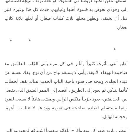
أسمعها تلقن الكلبة دروساً فى السلوك. أو لعله توقف نتيجة اطمئنانها
إلى وجودي تعوض به قسوة أهلها وغيابهم. حدث كل هذا وغيره كثير
قبل أن تختفي ويظهر محلها ثلاث كلبات صغار، أو لعلها ثلاثة كلاب
صغار.
* *
*
أظن أنني تأثرت كثيراً وأتأثر فى كل مرة يأتي الكلب العاشق مع
صاحبته الهيفاء الأنيقة. يأتي لا يسبقه نباح من أي نوع. يفك نفسه عن
قيده الجلدي ويتجه فى هدوء ناحية الباب الحديد. هناك يقف لحظات
كأنما يتذكر. ثم يعود إلى الطريق، أقصد إلى الممر الضيق الذى يفصل
بين الحديقتين، يعود حزيناً منكس الرأس ويمشى هادئاً لا يسعى ليقود
وإنما مستسلم لقيادة صاحبته فى نعومة ووداعة لا تتناسب أيتهما
وحجمه الهائل.
أنتظر زيارته ظهر كل يوم وأفرح للقائه متفهماً اشتياقه لمحبوبته التي