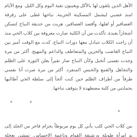
الأهل الذين يلقون لها بالأكل ويغيبون بقية اليوم وكل الليل. ومع الأيام
امتد غضبي ليشمل المسكينة الحزينة. نباحها غطى على زقزقة
العصافير أو لعلها، وأقصد العصافير، هربت من حديقة النباح لتسكن
أشجاراً بعيدة. تأكدت من أن الكلبة صارت معروفة بين كلاب الحي منذ
أن راحت الكلاب تتبادل معها دورات النباح. كدت مع الوقت أميز بين
النباح الغاضب والحزين والمتعاطف والداعم والمهيج. أكثر من مرة
وجدت نفسى أتخيل وكأن النباح صار نفيراً يعلن الثورة على الظلم
والتجاهل والقمع والحبس المنفرد. أكثر من مرة صرت أنا نفسي
طرفاً من أطراف الظلم حين كنت ألجأ إلى سلطة الحي أطالبها
بحمايتي من كلبة مضطهدة لا يتوقف نباحها.
* *
*
بين كلاب الحي كلب يأتي كل يوم مربوطاً بحزام فاخر من الجلد إلى
يد امرأة طويلة ورشيقة القوام وناعمة الإحساس. تمشي بعجلة