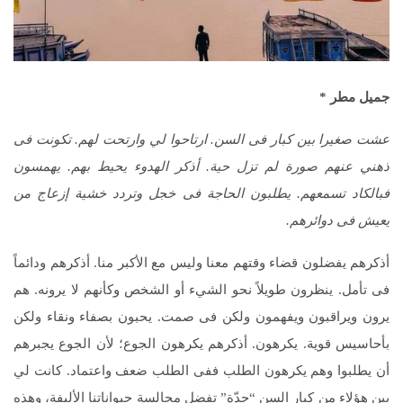
جميل مطر
*
عشت صغيرا بين كبار فى السن. ارتاحوا لي وارتحت لهم. تكونت فى
ذهني عنهم صورة لم تزل حية. أذكر الهدوء يحيط بهم. يهمسون
فبالكاد تسمعهم. يطلبون الحاجة فى خجل وتردد خشية إزعاج من
يعيش فى دوائرهم.
أذكرهم يفضلون قضاء وقتهم معنا وليس مع الأكبر منا. أذكرهم ودائماً
فى تأمل. ينظرون طويلاً نحو الشيء أو الشخص وكأنهم لا يرونه. هم
يرون ويراقبون ويفهمون ولكن فى صمت. يحبون بصفاء ونقاء ولكن
بأحاسيس قوية. يكرهون. أذكرهم يكرهون الجوع؛ لأن الجوع يجبرهم
أن يطلبوا وهم يكرهون الطلب ففى الطلب ضعف واعتماد. كانت لي
بين هؤلاء من كبار السن “جدّة” تفضل مجالسة حيواناتنا الأليفة، وهذه