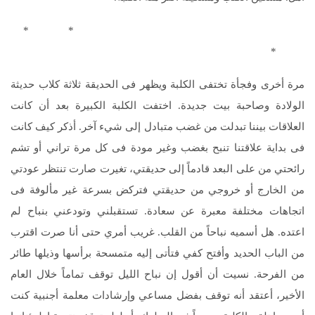
* *
*
مرة أخرى وفجأة تختفى الكلبة ويظهر فى الحديقة ثلاثة كلاب حديثة
الولادة وصاحبة بيت جديدة. اختفت الكلبة الكبيرة بعد أن كانت
العلاقات بيننا تبدلت من غضب متبادل إلى شيء آخر. أذكر كيف كانت
فى بداية علاقتنا تنبح بغضب وغير مودة فى كل مرة تراني أو تشم
رائحتي من على البعد قادماً إلى حديقتي، تغيرت صارت تنتظر عودتي
من الخارج أو خروجي من حديقتي فتركض بسرعة غير مألوفة فى
اتجاهات مختلفة معبرة عن سعادة. تستقبلني وتودعني بنباح لم
اعتده. هل أسميه نباحاً من القلب. غريب أمري حتى أنا صرت اقترب
من الباب الحديد وأفتح كفي فتأتى إليه متمسحة برأسها وذيلها طائر
من الفرحة. نسيت أن أقول إن نباح الليل توقف تماماً خلال العام
الأخير، أعتقد أنه توقف بفضل مساعي وإرشادات معلمة أجنبية كنت