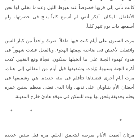
كانت تأتي إلى قربها خصوصاً عند هبوط الليل وعندما نخلي لها نحن
الأطفال المكان. أذكر أنني لم أسمع كلباً ينبح فى حضرتها، ولم
أسمعها ذات يوم تنهر كلباً.
مرت السنون على أيام كنت فيها طفلاً. صرتُ واحداً من كبار السن
وانتقلت لأعيش فى ضاحية سِمتها الهدوء. وبالفعل عشت شهوراً فى
هدوء كهدوء الجنة على ما أتخيلها ستكون. فجأة وقع التغيير. كدت
أكره الجنة بسببها. وُلِدت وشقيقها قبل أيام من انتقالي إلى هناك.
مرت أيام أخرى قضيناها نتأقلم فى بيئة جديدة. هي وشقيقها فى
أحضان الأم يتناوبان على ثديها. وأنا الذى قضى معظم سنين عمره
يحلم بحديقة يلحق بها بيت للسكن فى موقع هادئ خارج المدينة.
* *
*
مرتان أنعمت الأيام بفرصة ليتحقق الحلم. مرة قبل سنين عديدة