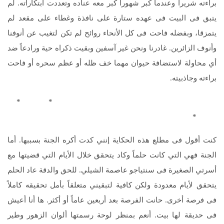
براءته شريراً وعندما كبر شهوراً كبر معه عناده وتعددت ابتكاراته. لم
يتبق فى البيت فى عهده ستارة على نافذة وغطاء على مقعد لم
يتمزقا، وبفضله فاحت فى كل الأنحاء روائح لم تكن لتغيب عن أنوفنا
وأنوف الزائرين. غادرنا ونحن غير آسفين وبقيت ذكراه حية ورادعاً ضد
أي محاولة لاستضافة حيوان مهما خف ظله أو عظم سحره أو فاحت
براءته وجاذبيته.
* *
*
كنت أقول فى مطلع هذه الحكاية إنني كدت أكره الجنة بسببها. أما
الجنة فهي التي كانت حلماً وكاد يتحقق خلال الأيام التي قضيتها مع
أسرتي الصغيرة فى سنتياجو عاصمة الشيلي. للحق والدقة عاد الحلم
يتحقق لأيام معدودة ولكن كافية لتبقيني متعلقاً بأمل تحقيقه كاملاً
فى فرصة أخرى. حانت الفرصة بعد أربعين عاماً أو أكثر. ها أنا أعيش
فى حديقة لها بيت. أنعم بمنظر لوحة رسمتها ألوان الزهور وطير