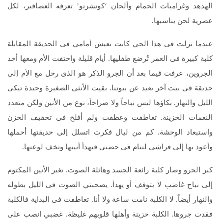
الهدهد وغراميات الحمام وألحان ‘كونشرتو’ تعزفه العصافير، لكل
عصرية لحن يناسبها.
عندما نزلت فى هذا الحي كانت تعيش أمامي فى الحديقة المقابلة
كلبة كبيرة فى العمر تُرضع طفليها. أيام قليلة واختفت الأم ومعها أحد
الجروين، عرفت فيما بعد أن الجرو الذكر هو الذى رحل مع الأم إلى
حديقة فى بيت آخر بعيد عن بيوتنا. بقيت الأنثى الصغيرة وحيدة تبكى
الليل والنهار. بكاؤها ليس نباحاً ولا صراخاً، نوع من الأنين ولكن متعدد
النغمات الحزينة. تعاطفت وعطفت ولم أفلح فى تخفيف الحزن
واستبعاد الوحشة. كم من ليال فكرت اتسلل إلى حديقتها أحملها
وأعود بها إلى فراشي لتنام فى حضني فيهدأ أنينها وتخف لوعتها.
كبر الجرو وصار كلبة رائعة الجسد وهائلة الصوت. تغير الأنين المكتوم
إلى نباح غاضب لا يتوقف أو يهدأ. يصحبني الصوت فى الليل بطوله
والنهار أيضاً. لا الكلبة نامت ساعة ولا أنا. تعاطفت فى البداية فالكلبة
فقدت جروها. الكلبة حزينة وأهلها قلوبهم غليظة. غضبي انصب على