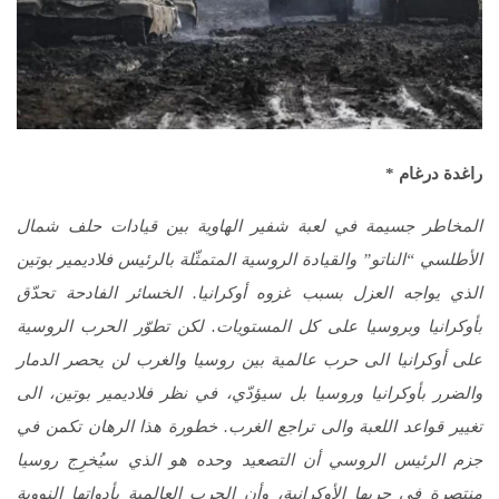
راغدة درغام *
المخاطر جسيمة في لعبة شفير الهاوية بين قيادات حلف شمال
الأطلسي “الناتو” والقيادة الروسية المتمثّلة بالرئيس فلاديمير بوتين
الذي يواجه العزل بسبب غزوه أوكرانيا. الخسائر الفادحة تحدّق
بأوكرانيا وبروسيا على كل المستويات. لكن تطوّر الحرب الروسية
على أوكرانيا الى حرب عالمية بين روسيا والغرب لن يحصر الدمار
والضرر بأوكرانيا وروسيا بل سيؤدّي، في نظر فلاديمير بوتين، الى
تغيير قواعد اللعبة والى تراجع الغرب. خطورة هذا الرهان تكمن في
جزم الرئيس الروسي أن التصعيد وحده هو الذي سيُخرِج روسيا
منتصرة في حربها الأوكرانية، وأن الحرب العالمية بأدواتها النووية