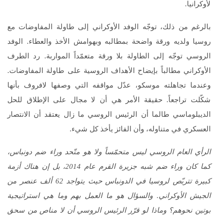
لأوكرانيا.
بالرغم من ذلك، توجّه الوفد الأوكراني إلى طاولة المفاوضات مع
روسيا ولديه ورقة واضحة بمطالبه وبهوامش الأخذ والعطاء. الوفد
الروسي توجّه إلى الطاولة بلا ورقة متعمّداً المواربة. رد الطرف
الأوكراني مطالباً بإيضاح الأهداف الروسية على طاولة المفاوضات.
وعندما تجاهلته موسكو، عدّل مواقفه التي وصفها لافروف بأنها
شكّلت تراجعاً. حقيقة الأمر هي أن لا مجال على الإطلاق للحل
الديبلوماسي طالما أن الرئيس الروسي ما زال يعتقد أن الانتصار
العسكري في متناوله، وأن الفائز يأخذ كل شيء.
الرأي العام الروسي ليس متحمّساً ولا هو متّحد وراء ضم دونباس،
كما كان وراء ضم شبه جزيرة القرم عام 2014، بل إن هناك أزمة
كبيرة تتربّص لروسيا في الدونباس حيث يتواجد 62 ألف عنصر من
الجيش الأوكراني. والسؤال هو ما العمل بهم وما هي استراتيجية
بوتين نحوهم؟ وماذا لو قرّر الرئيس الروسي أن لا مناص من سحق