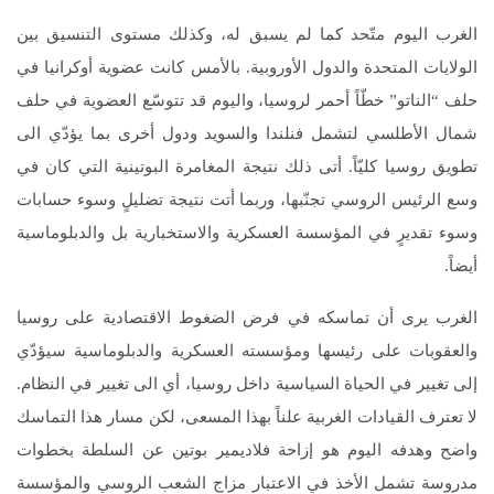
الغرب اليوم متّحد كما لم يسبق له، وكذلك مستوى التنسيق بين
الولايات المتحدة والدول الأوروبية. بالأمس كانت عضوية أوكرانيا في
حلف “الناتو” خطّاً أحمر لروسيا، واليوم قد تتوسّع العضوية في حلف
شمال الأطلسي لتشمل فنلندا والسويد ودول أخرى بما يؤدّي الى
تطويق روسيا كليّاً. أتى ذلك نتيجة المغامرة البوتينية التي كان في
وسع الرئيس الروسي تجنّبها، وربما أتت نتيجة تضليلٍ وسوء حسابات
وسوء تقديرٍ في المؤسسة العسكرية والاستخبارية بل والدبلوماسية
أيضاً.
الغرب يرى أن تماسكه في فرض الضغوط الاقتصادية على روسيا
والعقوبات على رئيسها ومؤسسته العسكرية والدبلوماسية سيؤدّي
إلى تغيير في الحياة السياسية داخل روسيا، أي الى تغيير في النظام.
لا تعترف القيادات الغربية علناً بهذا المسعى، لكن مسار هذا التماسك
واضح وهدفه اليوم هو إزاحة فلاديمير بوتين عن السلطة بخطوات
مدروسة تشمل الأخذ في الاعتبار مزاج الشعب الروسي والمؤسسة