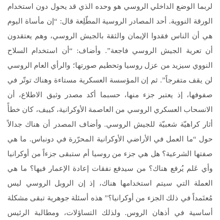
لربما الوضع الداخلي الروسي هو وحده الذي قد يحول دون استخدام
الورقة النووية. أحد المصادر الروسية المطّلِعة قال: “إن مأساة اليوم
هي أن الناس فقدوا الإيمان والثقة بالجيش الروسي، وهم يعتقدون
أن تعرية الجيش الروسي فاجعة”. وأضاف: “أن استخدام السلاح
النووي سيزيد من عزل روسيا وتحطيم صورتها؛ والرأي العام الروسي
لن يقف متفرجاً”. ثم إن المؤسسة العسكرية مستاءة وهناك توتّر في
صفوفها، إذ يعتبر جزء منها، حسبما أكد مصدر وثيق الاطلاع، أن
الانسحاب العسكري الروسي من العاصمة الأوكرانية، كييف، كان خطأً
أثار كراهيّة شعبيّة للجيش الروسي. وأضاف المصدر أن هناك جدالاً
حول “ما العمل في الأراضي الأوكرانية المحرّرة في دونباس. ما هي
صفتها الشرعية؟ هل هي جزء من روسيا أم ستبقى جزءاً من أوكرانيا
وأي عَلم يُرفع هناك؟ من سيدفع نفقات إعادة الإعمار فيها؟ ما هي
العملة التي سيتم استخدامها هناك، إذ إن الروبل الروسي ليس
مُعتَمداً في ذلك الجزء من أوكرانيا؟” هذه أسئلة جوهرية تبقى مشكلة
أساسية في أذهان الروس. ولذلك التساؤلات، ومطالبة الرئيس