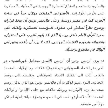
والصاروخية ستمحو انطباع الخسارة الروسية في العمليات العسكرية
على الأرض الأوكرانية.
الأسبوعان المقبلان مهمّان جداً في ساحة
الحرب كما في مصير روسيا، وعلى فلاديمير بوتين أن يتخذ قراراته
بوضوح نظراً لتململٍ في صفوف المؤسسة العسكرية وكذلك على
صعيد الرأي العام داخل روسيا الذي قد يلوم الغرب على استفزازه
وعقوباته وتدميره للاقتصاد الروسي، لكنه لا يريد أن يأخذه بوتين الى
الهلاك في مغامرةٍ نرجسيّة.
قد يرى الرئيس بوتين أن الرئيس الأسبق ميخائيل غورباتشوف هو
الذي دمّر الاتحاد السوفياتي نتيجة نوعيّة علاقاته مع الولايات المتحدة
والغرب أدّت الى تفكيك الاتحاد السوفياتي وتقليصه الى روسيا
الاتحادية. اليوم، يبدو للأكثرية أن فلاديمير بوتين هو الذي يدمِّر روسيا
نتيجة مغامرته الأوكرانية ونوعيّة علاقاته مع حلف “الناتو” والولايات
المتحدة أقلّه لأنه أوقع نفسه في المصيدة وتصرّف باعتباطية لم تكن
جزءاً من طبيعته.