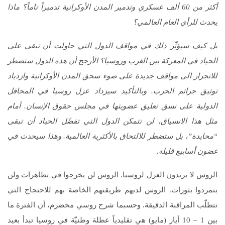
أكثر من 60 ألف عسكري وتدمير المدن الأوكرانية تدميراً تاماً؟ ماذا
يحدث للرأي العام العالمي؟
بل كيف سيؤثّر ذلك في مواقف الدول التي حاولت أن تبقى على
الحياد في المعركة بين الغرب وروسيا؟ الأرجح أن هذه الدول ستضطر
للانجرار الى مواقف جديدة على ضوء سحق المدن الأوكرانية وازدياد
توثيق جرائم الحرب. وبالتأكيد سيزداد عزل روسيا في المحافل
الدولية على نسق تعليق عضويتها في مجلس حقوق الإنسان. أمام
مثل هذا الانسياق، لن تتمكن الدول التي تفضّل الحياد أن تبقى
“محايدة”، بل ستضطر للالتحاق بالأكثرية العالمية. وهذا سيحدث في
غضون أسابيع قليلة.
الروس لا يريدون العزل لروسيا. الروس لن يخرجوا في تظاهرات ولن
يتمردوا بثورات. الروس لديهم طريقتهم الخاصة بهم للاحتجاج التي
تتطلّب المراقبة الدقيقة. وحسبما شرح روسي مخضرم، أن الفترة ما
بين 1 – 10 أيار (مايو) هي تقليدياً عطلة وطنيّة في روسيا تبدأ بعيد