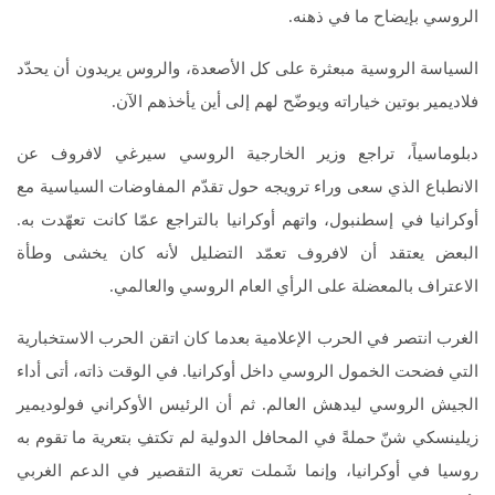
الروسي بإيضاح ما في ذهنه.
السياسة الروسية مبعثرة على كل الأصعدة، والروس يريدون أن يحدّد
فلاديمير بوتين خياراته ويوضّح لهم إلى أين يأخذهم الآن.
دبلوماسياً، تراجع وزير الخارجية الروسي سيرغي لافروف عن
الانطباع الذي سعى وراء ترويجه حول تقدّم المفاوضات السياسية مع
أوكرانيا في إسطنبول، واتهم أوكرانيا بالتراجع عمّا كانت تعهّدت به.
البعض يعتقد أن لافروف تعمّد التضليل لأنه كان يخشى وطأة
الاعتراف بالمعضلة على الرأي العام الروسي والعالمي.
الغرب انتصر في الحرب الإعلامية بعدما كان اتقن الحرب الاستخبارية
التي فضحت الخمول الروسي داخل أوكرانيا. في الوقت ذاته، أتى أداء
الجيش الروسي ليدهش العالم. ثم أن الرئيس الأوكراني فولوديمير
زيلينسكي شنّ حملةً في المحافل الدولية لم تكتفِ بتعرية ما تقوم به
روسيا في أوكرانيا، وإنما شَملت تعرية التقصير في الدعم الغربي