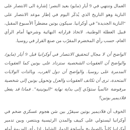
العمال وتنتهي في 9 أيار (مايو) بعيد النصر؛ إشارة الى الانتصار على
النازية وهو التاريخ الذي يُذكَر اليوم في إطار موعد الانتصار على
“النازية الجديدة” في أوكرانيا. سيكون بوتين مضطراً الأسبوع المقبل،
قبيل العطلة الوطنية، لاتخاذ قراراته النهائية وشرحها أمام الرأي
العام، حسب رأي المخضرم المقرّب من صنع القرار في روسيا.
الواضح أن لا مجال لتحقيق الانتصار في أوكرانيا قبل 9 أيار (مايو).
والواضح أن العقوبات الشخصية ستزداد على بوتين كما العقوبات
المدمرة على روسيا. والواضح أن دول الغرب، وبالذات الولايات
المتحدة، ترى أن تكاتف العقوبات والعزل وتحويل بوتين إلى شخصية
مرفوضة عالمياً ستؤدّي إلى بداية نهاية “البوتينية”. فماذا قد يفعل
فلاديمير بوتين؟
الخوف أن فلاديمير بوتين سيقرّر بين شن هجوم عسكري ضخم في
أوكرانيا ليستولي على كييف والمدن الرئيسية وينتصر، وبين تدمير
أوكرانيا كلياً بالصواريخ وأسلحة الدمار الشامل إذا رأى الهزيمة أمام