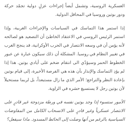
العسكرية الروسية، وتشمل أيضاً إجراءات عزلٍ دولية تجمّد حركة
ودور بوتين وروسيا في المحافل الدولية.
إذا استمر هذا التماسك في السياسات والإجراءات الغربية، وإذا
استمر الرئيس الروسي في الاعتقاد الخاطئ أن التصعيد هو لصالحه
لأنه يؤمن أن في وسعه الانتصار في الحرب الأوكرانية، قد ينجح الغرب
في تغيير النظام في روسيا. المشكلة أن ذلك سيكون عبارة عن عبور
الخطوط الحمر وسيؤدّي الى انتقام ضخم على أيادي بوتين. هذا إذا
لم يؤدِ التماسك والإنذار بأن هذه هي الفرصة الأخيرة، إلى قيام بوتين
بإعادة النظر والتراجع؛ الأمر الذي ما زال مستبعداً، بل لربما مستحيلاً
لأن بوتين رجل لا يستسيغ حشره في الزاوية.
الأمور ستسوء إذا وجد بوتين نفسه في ورطة مزدوجة غير قادرٍ على
الانتصار عسكرياً وغير قادرٍ على الانسحاب الكامل من المفاوضات
السياسية بالرغم من أنها وصلت إلى الحائط المسدود. ماذا سيفعل؟