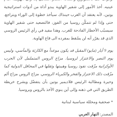
عينيه. أخذ الأمور إلى شفير الهاوية يبدو أداة من أدوات استراتيجية
بوتين، لأنه يعتقد أن الغرب حينذاك سيأخذ خطوة إلى الوراء ويتراجع.
حتى وإذا لم تتمكّن روسيا من الفوز، فالتصعيد حتى شفير الهاوية
سيسبّب الأخطار الفادحة للغرب. وهذا مفيد في رأي الرئيس الروسي
الذي قد يقرّر أنه لن يسّقط بمفرده الى قاع الهاوية.
يوم 9 أيار (مايو) المقبل قد يكون موعداً مع الكارثة والمآسي، وليس
يوم النصر والاعتزاز لروسيا. مزاج الروس المتململ لأن الحرب
الأوكرانية مزّقت نفوذ روسيا وهيبتها وثقلها في المحافل الدولية كما
مزّقت ذلك الاعتزاز والفخر والكبرياء الروسي.
مزاج الروس مزاج ألم
وحيرة ومطالبة الرئيس فلاديمير بوتين بأن يتفضّل ويشرح خريطة
الطريق التي في ذهنه وإلى أين ينوي الأخذ بالروس وبروسيا.
* صحفية ومحللة سياسية لبنانية
المصدر:
النهار العربي