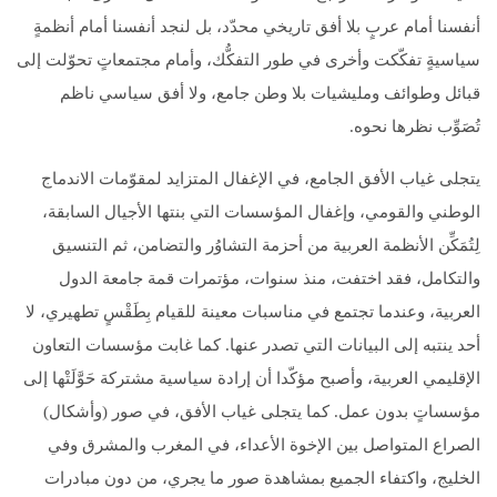
أنفسنا أمام عربٍ بلا أفق تاريخي محدّد، بل لنجد أنفسنا أمام أنظمةٍ
سياسيةٍ تفكّكت وأخرى في طور التفكُّك، وأمام مجتمعاتٍ تحوّلت إلى
قبائل وطوائف ومليشيات بلا وطن جامع، ولا أفق سياسي ناظم
تُصَوِّب نظرها نحوه.
يتجلى غياب الأفق الجامع، في الإغفال المتزايد لمقوّمات الاندماج
الوطني والقومي، وإغفال المؤسسات التي بنتها الأجيال السابقة،
لِتُمَكِّن الأنظمة العربية من أحزمة التشاوُر والتضامن، ثم التنسيق
والتكامل، فقد اختفت، منذ سنوات، مؤتمرات قمة جامعة الدول
العربية، وعندما تجتمع في مناسبات معينة للقيام بِطَقْسٍ تطهيري، لا
أحد ينتبه إلى البيانات التي تصدر عنها. كما غابت مؤسسات التعاون
الإقليمي العربية، وأصبح مؤكّدا أن إرادة سياسية مشتركة حَوَّلَتْها إلى
مؤسساتٍ بدون عمل. كما يتجلى غياب الأفق، في صور (وأشكال)
الصراع المتواصل بين الإخوة الأعداء، في المغرب والمشرق وفي
الخليج، واكتفاء الجميع بمشاهدة صور ما يجري، من دون مبادرات