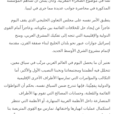
نشأ في موضوع الصحراء المغربية. وكان يمكن أن تساهم المؤسسة
المذكورة في محاصرة جوانب عديدة مما جرى في ليبيا.
ينطبق الأمر نفسه على مجلس التعاون الخليجي الذي يقف اليوم
عاجزاً عن إيجاد حل للخلافات القائمة بين مكوناته، وعاجزاً أمام القوى
الدولية والإقليمية التي تتجه إلى تفكيك المشرق العربي، ومنح
إسرائيل جوازات عبور نحو بلدان الخليج لبناء صفقة القرن، مقدمة
لإتمام مشروع الشرق الأوسط الجديد.
نعتبر أن ما يحصل اليوم في العالم العربي مرتَّب في سياق معين،
تتحمَّل فيه أنظمتنا ومجتمعاتنا ونخبنا النصيب الأول والأكبر، أما
التكالب والمؤامرات التي تمارسها الأطراف الأخرى الإقليمية
والدولية بِمَعِيَّتِنا، فإنها تندرج ضمن السياق نفسه، بحكم أن التواطؤات
القائمة والمُعلنة، وحسابات المصالح التي تقوم بها الأطراف
المتصارعة داخل الأنظمة العربية المنهارة، أو الأنظمة التي تنتظر
استكمال عمليات انهيارها واختفائها، تمارس مع القِوى المتربصة بنا