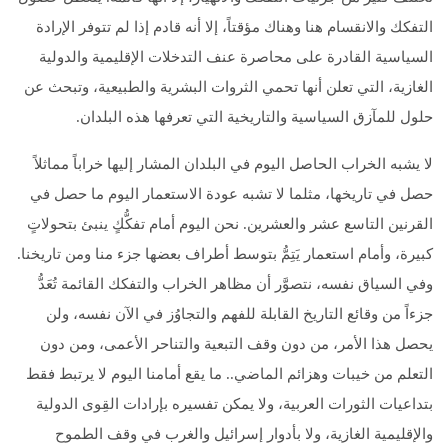
التفكك والانقسام هنا وهناك مؤقتاً، إلا أنه قادم إذا لم تتوفر الإرادة
السياسية القادرة على محاصرة عنف التدخلات الإقليمية والدولية
الغازية، التي تعلن أنها تحمي الثروات البشرية والطبيعية، وتبحث عن
حلول للمآزق السياسية والتاريخية التي تعرفها هذه البلدان.
لا يشبه الخراب الحاصل اليوم في البلدان المشار إليها خراباً مماثلاً
حصل في تاريخها، مثلما لا تشبه عودة الاستعمار اليوم ما حصل في
القرنين التاسع عشر والعشرين. نحن اليوم أمام تفكُّكٍ ينبئ بتحولاتٍ
كبيرة، وأمام استعمار يَتِمُّ بتوسط أطراف بعضها جزء منا ومن تاريخنا.
وفي السياق نفسه، نتصوَّر أن مظاهر الخراب والتفكك القائمة تُعَدُّ
جزءاً من وقائع التاريخ القابلة للفهم والتجاوُز في الآن نفسه، ولن
يحصل هذا الأمر، من دون وقف التبعية والتناحر الأعمى، ومن دون
التعلم من خيبات وهزائم الماضي.. ما يقع أمامنا اليوم لا يرتبط فقط
بتداعيات الثورات العربية، ولا يمكن تفسيره بإرادات القِوى الدولية
والإقليمية الغازية، ولا بأدوار إسرائيل والغرب في وقف الطموح