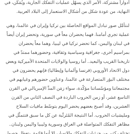
أدواراً مشتركة، الأمر الذي يسهّل عمليات التفكك الجارية، ويُمَكِّن، في
النهاية، من عودة شكل من أشكال الاستعمار إلى البلاد العربية.
لنتأمَّل صور تبادل المواقع الحاصلة بين تركيا وإيران في عالمنا، وهي
عملية تجري أمامنا. فهما يحضران معاً في سورية، وتحضر إيران أيضاً
في لبنان واليمن، كما تحضر تركيا في ليبيا، وهما معاً يحضران
بمراسيم أخرى، جغرافية وسياسية وثقافية، وحضورهما ممتدّ في
تاريخنا القريب والبعيد.. أما روسيا والولايات المتحدة الأميركية وبعض
دول الاتحاد الأوروبي (فرنسا وألمانيا وإيطاليا) فإنهم يحضرون في
مختلف البؤر المتصارعة في عالمنا، وعناوين حضورهم وغيابهم في
مجتمعاتنا ومؤسّساتنا مؤكّدة، سواء زمَن المدِّ الإمبريالي في القرن
التاسع عشر، أو زمن الحروب الباردة في النصف الثاني من القرن
العشرين، وقد أصبح بعضهم يحضر اليوم بتوسّط مافيات السلاح
ومليشيات الحروب. أما النتيجة المُتَرتِّبة عن كل ما سبق فتتمثَّل في
مظاهر التفكك المتواصلة في العراق وسورية وليبيا واليمن ولبنان..
تختلف كثير من جزئيات التفكك والانهيار، إلا أنها قائمة. يتعطل حصول