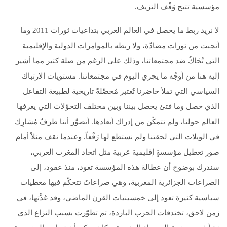
مؤسسية تتيح وَقْف النزيف.
لا نريد ربط ما يحصل في العالم العربي بتداعيات ثورات 2011 وما
أنجبت من ثورات مضادّة، ولا ربطه بالمؤامرات الدولية والإقليمية
التي تُحَاكُ ضد مجتمعاتنا، وذلك على الرغم من صلة كثير مما أشير
إليه هنا من أوجُه ما يجري اليوم في مجتمعاتنا. مستويات الارتباك
السياسي التي تملأ حاضرنا تُعتبر مُحصِّلةً تاريخية لطبيعة التفاعل
الذي حصل وما فتئ يحصل بيننا وبين مختلف التحوّلات التي يعرفها
العالم حولنا، ولم نتمكّن من إدراك أبعادها. أتصوَّر أننا طرفٌ مُشارِك
في الويلات التي لحقتنا ولم نستطع لها رَفْعاً. وعندما نقف مثلاً أمام
صور تعطيل مؤسسةٍ إقليمية عربية مثل اتحاد المغرب العربي،
سندرك بوضوح أن عطالة هذه المؤسسة تعود، منذ عقود، إلى
الصراعات الجزائرية المغربية، وهي صراعاتٌ تتحكّم فيها معطيات
سياسية كثيرة تعود إلى خمسينيات القرن الماضي، وقد غذَّتها، في
زمن لاحق، تخندقات الحرب الباردة، ثم تطوّرت بسبب النزاع الذي