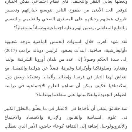
وبعضها يعاني الفقر والتخلّف. فأي نظام اجتماعي يمكن اختياره
لتوفير الحد الأدنى من طموح الناس بتوسيع خياراتهم وتحسين
ظروف عيشهم وحياتهم على المستوى الصحي والتعليمي والنفسي
وبالطبع المعاشي، يضمن لهم رعاية اجتماعية وضماناً مستقبلياً؟
لقد شهد الغرب خلال السنوات الخمس الماضية موجة شعبوية
«أوليغارشية» صاخبة، ابتدأت بصعود الرئيس دونالد ترامب (2017)
إلى سدة الحكم وصولاً إلى عدد من بلدان أوروبا الشرقية: بولندا
وهنغاريا وسلوفاكيا وأوكرانيا وغيرها، فضلاً عن هولندا والنمسا، مع
انتعاش لهذا التيار في فرنسا وإيطاليا وألمانيا وتشيكيا وبعض دول
إسكندنافيا. فكيف يمكن أن تساهم العلوم الاجتماعية في دراسة
الظواهر الجديدة وانعكاساتها على منطقتنا وبلداننا؟
ثمة حقائق ينبغي أن نأخذها في الاعتبار في ما يتعلّق بالتطوّر الكبير
في علوم السياسة والقانون والإدارة والاقتصاد والاجتماع
والأنثروبولوجيا، إضافة إلى الثقافة كوعاء حاضن، الأمر الذي يتطلّب