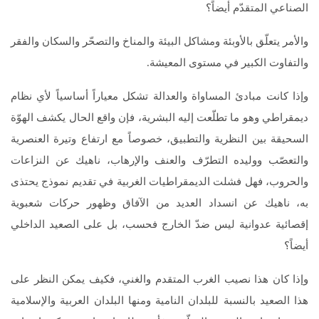
الصناعي المتقدّم أيضاً؟
والأمر يتعلّق بالأوبئة ومشاكل البيئة والمناخ والتصحّر والسكان والفقر
والتفاوت الكبير في مستوى المعيشة.
وإذا كانت مبادئ المساواة والعدالة تشكل معياراً أساسياً لأي نظام
ديمقراطي وهو ما تطلّعت إليه البشرية، فإن واقع الحال يكشف الهوّة
السحيقة بين النظرية والتطبيق، خصوصاً مع ارتفاع وتيرة العنصرية
والتعصّب ووليده التطرّف والعنف والإرهاب، ناهيك عن النزاعات
والحروب، فهل فشلت الديمقراطيات الغربية في تقديم نموذج يحتذى
به، ناهيك عن انسداد العديد من الآفاق وظهور حركات شعبوية
إقصائية عدوانية ليس ضدّ الخارج فحسب، بل على الصعيد الداخلي
أيضاً؟
وإذا كان هذا نصيب الغرب المتقدم والغني، فكيف يمكن النظر على
هذا الصعيد بالنسبة للبلدان النامية ومنها البلدان العربية والإسلامية