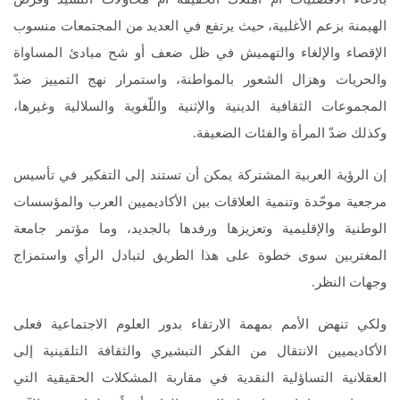
الهيمنة بزعم الأغلبية، حيث يرتفع في العديد من المجتمعات منسوب
الإقصاء والإلغاء والتهميش في ظل ضعف أو شح مبادئ المساواة
والحريات وهزال الشعور بالمواطنة، واستمرار نهج التمييز ضدّ
المجموعات الثقافية الدينية والإثنية واللّغوية والسلالية وغيرها،
وكذلك ضدّ المرأة والفئات الضعيفة.
إن الرؤية العربية المشتركة يمكن أن تستند إلى التفكير في تأسيس
مرجعية موحّدة وتنمية العلاقات بين الأكاديميين العرب والمؤسسات
الوطنية والإقليمية وتعزيزها ورفدها بالجديد، وما مؤتمر جامعة
المغتربين سوى خطوة على هذا الطريق لتبادل الرأي واستمزاج
وجهات النظر.
ولكي تنهض الأمم بمهمة الارتقاء بدور العلوم الاجتماعية فعلى
الأكاديميين الانتقال من الفكر التبشيري والثقافة التلقينية إلى
العقلانية التساؤلية النقدية في مقاربة المشكلات الحقيقية التي