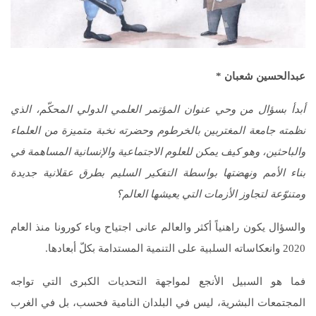
عبدالحسين شعبان
*
أبدأ بسؤال من وحي عنوان المؤتمر العلمي الدولي المحكّم، الذي
نظمته جامعة المغتربين بالخرطوم وحضرته نخبة متميزة من العلماء
والباحثين، وهو كيف يمكن للعلوم الاجتماعية والإنسانية المساهمة في
بناء الأمم ونهضتها بواسطة التفكير السليم بطرق عقلانية جديدة
ومتنوّعة لتجاوز الأزمات التي يعيشها العالم؟
والسؤال يكون راهنياً أكثر والعالم عانى اجتياح وباء كورونا منذ العام
2020 وانعكاساته السلبية على التنمية المستدامة بكلّ أبعادها.
فما هو السبيل الأنجع لمواجهة التحديات الكبرى التي تواجه
المجتمعات البشرية، ليس في البلدان النامية فحسب، بل في الغرب