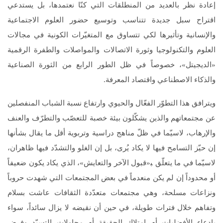
إعادة نظر بالعديد من المنطلقات التي كنّا نعتمدها، بل يستدعي
اقتراح سبل جديدة تتناسب وتوسيع حضور العلوم الاجتماعية
والإنسانية وتأثيرها لكي تتساوق مع المتغيّرات الكونية في مجالات
العلوم والتكنولوجيا وثورة الاتصالات والمواصلات والطفرة الرقمية
«الديجيتل»، خصوصاً في ظل الطور الرابع من الثورة الصناعية
والذكاء الاصطناعي واقتصاد المعرفة.
ويترافق هذا التطوّر الفعّال والحيوي وارتفاع نسبة الشباب المنفصلين
عن مجتمعاتهم والذين يشكّلون بيئة خصبة للتعصّب والتطرّف والعنف
والإرهاب، لاسيّما في ظلّ مناهج دراسية وتربوية أقل ما يقال بشأنها
إن حيّز التسامح فيها لا يكاد يُرى، بل إن الغلو والتشدّد فيها ظاهران،
لاسيّما في ما يتعلّق ﺒ«قبول الآخر والتعايش»، الذي يكاد يكون ضعيفاً
أو محدوداً إن لم يكن منعدماً في بعض المجتمعات التي شهدت حروباً
ونزاعات مسلحة، وهي مجتمعات متعدّدة الثقافات عاشت بسلام
وتفاهم خلال فترات طويلة، في حين أن نقيضه لا يزال سائداً، سواء
بادعاء الأفضليات أم امتلاك الحقيقة أم محاولات التسيّد وفرض