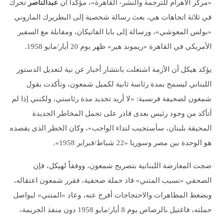
«مركز الأهرام للترجمة والنشر- القاهرة»، مؤكداً أن
عبدالناصر
تحرك
في ثلاثة اتجاهات هي، بعث رسالة شخصية إلى البطريرك الماروني
«بولس المعوشي»، ورسالة إلى بابا الفاتيكان، ومقابلة مع السفير
الأمريكي في القاهرة «ريموند هير» ظهر يوم 20 أيار/مايو 1958.
يؤكد هيكل أن الأزمة اشتعلت بانتشار أخبار عن نية لتعديل الدستور
اللبناني ليسمح بمدة رئاسة ثانية لكميل شمعون، وتأكدت بقول
شمعون لصحيفة فرنسية: «لا أريد تجديد مدة رئاستي، ولكنني إذا لم
أتأكد من وجود رئيس بعدى قادر على تحمل المخاطر الجديدة
المحيقة بلبنان، سأستجيب لنداء الواجب»، وكان الخطر الذى يقصده
هو الوحدة بين مصر وسوريا «22 شباط/فبراير 1958».
ضجت المعارضة اللبنانية بتصريح شمعون، ووفقاً لهيكل، فإن
الصحفي «نسيب المتني» قاد حملة صحفية، فقرر شمعون اعتقاله،
وبضغط المظاهرات والاحتجاجات أفرج عنه، وعاد «المتني» ليواصل
حملته، فاغتيل بالرصاص يوم 8 أيار/مايو 1958 دون منفذ الجريمة،