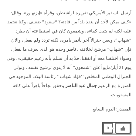
أرسل السفير الأمريكي تقريره لواشنطن، وقرأه «إيزنهاور»، وقال:
«كيف يمكن لأحد أن ينقذ بلداً من قادته؟ “سعود” ضعيف، وكنا نعتمد
عليه لكنه لم يثبت كفاءة، وشمعون كان في استطاعته أن يطرد
“شهاب”، ويعين جنرالاً آخر يأتمر بأمره، لكنه تردد ولم يفعل، والآن
فإن “شهاب” مرشح لخلافته .
ناصر
وحده هو الذى يعرف ما يفعل،
وسواء اختلفنا معه أو اتفقنا، فلا بد أن نسلم بأنه زعيم حقيقي»، وفى
يوم 21 أيار/مايو أعلن “شمعون” أنه لا ينوى ترشيح نفسه . وتولي
الجنرال الوطني المخلص ’’فؤاد شهاب‘‘ رئاسة البلاد، الموجود في
الصورة مع الزعيم
جمال عبد الناصر
وحقق نجاحاً باهراً على كافه
المستويات.
المصدر: اليوم السابع
0