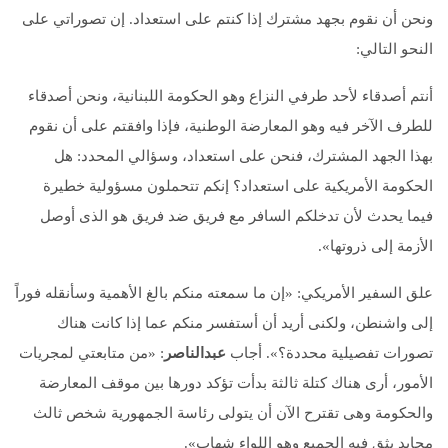
ونحن أن نقوم بجهد مشترك إذا كنتم على استعداد. إن تصوراتي على
النحو التالي:
أنتم أصدقاء لأحد طرفي النزاع وهو الحكومة اللبنانية، ونحن أصدقاء
للطرف الآخر فيه وهو المعارضة الوطنية، فإذا وافقتم على أن نقوم
بهذا الجهد المشترك، فنحن على استعداد، وسؤالي المحدد: هل
الحكومة الأمريكية على استعداد؟ إنكم تتحملون مسؤولية خطيرة
فيما يحدث لأن تدخلكم السافر مع فريق ضد فريق هو الذى أوصل
الأزمة إلى ذروتها».
علق السفير الأمريكي: «إن ما سمعته منكم بالغ الأهمية وسأنقله فوراً
إلى واشنطن، ولكنى أريد أن أستفسر منكم عما إذا كانت هناك
تصورات تفصيلية محددة؟». أجاب
عبدالناصر
: «من متابعتي لمجريات
الأمور، أرى هناك كتلة ثالثة بدأت تؤكد دورها بين موقف المعارضة
والحكومة وهى تقترح الآن أن يتولى رئاسة الجمهورية شخص ثالث
محايد يثق فيه الجميع وهو اللواء شهاب».