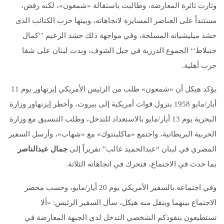
وثارت ثائرة المعارضة، وطالبت باستقالة «شمعون»، لكنه رفض،
مستنداً على العناصر المسايرة لاتجاهاته، وبينها حزب الكتائب الذى
حشد ميليشياته المسلحة، وفي مواجهة ذلك حشد الزعيم ’’كمال
جنبلاط‘‘ الجموع الدرزية في جبل الشوف، وبدت لبنان على شفا
حرب أهلية.
يؤكد هيكل أن «شمعون» طلب من الرئيس الأمريكي إيزنهاور يوم 11
أيار/مايو 1958 بنزول قوات أمريكية إلى بيروت، وأخطر إيزنهاور وزارة
البحرية يوم 13 أيار/مايو بالاستعداد للتدخل، وطلب التنسيق مع وزارة
الحربية البريطانية، واجتمع «ماكلينتوك» مع «شهاب»، وأرسل السفير
المصري في لبنان “عبدالحميد غالب” تقريراً إلى
جمال عبدالناصر
بما حدث في الاجتماع، فتحرك في اتجاهاته الثلاثة.
وفي اجتماعه بالسفير الأمريكي يوم 20 أيار/مايو، وحسب محضر
الاجتماع بينهما وينقل منه هيكل، سأل السفير الرئيس: «ألا
تستطيعون بنفوذكم الشخصي التدخل لدى الجبهة المعارضة في