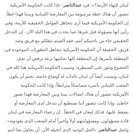
لبنان لإنهاء الأزمة؟»، فرد
عبدالناصر
: «إذا كانت الحكومة الأمريكية
تتصور أن هناك خطة مرسومة بين المعارضة اللبنانية وبيننا فهذا خطأ.
إن الحكومة الأمريكية فيما أرى تتجاهل العوامل الحقيقية للأزمة، وفي
رأيي أنها مسؤولة قبل غيرها عما يحدث في هذا البلد الآن . إن التدخل
الحقيقي جاء من ناحيتكم أنتم، فقد ألقيتم بثقلكم مع فريق وضد
فريق، الحقيقة أن الحكومة الأمريكية تتجاهل التطورات الموجودة في
المنطقة بأسرها. إن المنطقة كلها تحكمها نزعة ترفض أن تقبل
الخضوع وتثور على السيطرة، ونسيت الحكومة الأمريكية هذا كله في
لبنان، ونسيت أيضاً أن لبنان بالذات له أوضاع خاصة، تحتم أن يكون
الشعب اللبناني بأسره متماسكاً مترابطاً، وإذا كانت الحكومة
الأمريكية تتصور أن هناك اتصالات بيننا وبين المعارضة فهذا تصور
خاطئ، وإذا كانت تتصور أننا نستطيع أن نتدخل لدى المعارضة أو
نضغط عليها، فذلك إمعان في الخطأ . إن زعماء المعارضة في لبنان
قادة مسؤولون، ومسؤوليتهم أولاً وأخيراً أمام الشعب الذى يقودونه» .
واصل
عبدالناصر
: «الحل الوحيد الذى أتخيله الآن، أن نحاول معا أنتم