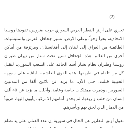
(2)
تجري على أرض القطر العربي السوري حرب ضروس، تقودها روسيا
الاتحادية، بحراً وجواً. وعلى الأرض، تسير جحافل الفرس والمليشيات
الطائفية من العراق إلى لبنان إلى أفغانستان، ومرتزقة من أماكن
أخرى من العالم. هذه الجحافل تسير تحت ستار من نيران طيران
روسيا وطيران نظام بشار أسد الحاقد على الشعب السوري، لتقتل
كل من تلقاه في طريقها. هذه القوى الغاشمة الباغية على سورية
الحبيبة قتلت، حتى الآن، ما يزيد عن ثلاثين ألفا من المدنيين
السوريين، ودمرت ممتلكات خاصة وعامة، وأجْلت ما يزيد عن 40 ألف
إنسان من حلب و ريفها، لم يجدوا أمامهم إلا تركيا، يأوون إليها، هروباً
من الدمار الذي لحق بهم وبأسرهم.
تقول أوثق التقارير عن الحال في سورية إن عدد القتلى على يد نظام