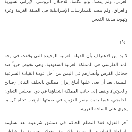
العربي، ولم يتصدَّ، ولو بكلمة، للاحتلال الروسي الإيراني لسورية
والعراق، ولم يتصد للممارسات الإسرائيلية في الضفة الغربية وغزة
وتهويد مدينة القدس.
(5)
لا بد من الاعتراف بأن الدولة العربية الوحيدة التي وقفت في وجه
المد الفارسي هي المملكة العربية السعودية، وهي تخوض حرباً ضد
جحافل الفرس وأنصارهم في اليمن من أجل عودة القيادة الشرعية
اليمنية، بعد أن بغى عليها أتباع إيران ممثَلين بالحلف الثنائي (صالح
والحوثي). ويقف إلى جانب المملكة أشقاؤها في دول مجلس التعاون
الخليجي، فيما بقيت مصر العزيزة في صمتها الرهيب تجاه كل ما
يجري على الساحة العربية.
آخر القول: فقدَ النظام الحاكم في دمشق شرعيته بعد تسليمه
السلطة للقيادتين، الروسية والإيرانية، تفعلان بسورية ما تشاءان.