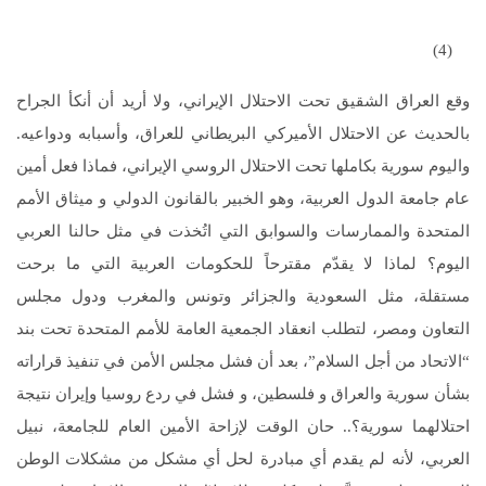
(4)
وقع العراق الشقيق تحت الاحتلال الإيراني، ولا أريد أن أنكأ الجراح
بالحديث عن الاحتلال الأميركي البريطاني للعراق، وأسبابه ودواعيه.
واليوم سورية بكاملها تحت الاحتلال الروسي الإيراني، فماذا فعل أمين
عام جامعة الدول العربية، وهو الخبير بالقانون الدولي و ميثاق الأمم
المتحدة والممارسات والسوابق التي اتُخذت في مثل حالنا العربي
اليوم؟ لماذا لا يقدّم مقترحاً للحكومات العربية التي ما برحت
مستقلة، مثل السعودية والجزائر وتونس والمغرب ودول مجلس
التعاون ومصر، لتطلب انعقاد الجمعية العامة للأمم المتحدة تحت بند
“الاتحاد من أجل السلام”، بعد أن فشل مجلس الأمن في تنفيذ قراراته
بشأن سورية والعراق و فلسطين، و فشل في ردع روسيا وإيران نتيجة
احتلالهما سورية؟.. حان الوقت لإزاحة الأمين العام للجامعة، نبيل
العربي، لأنه لم يقدم أي مبادرة لحل أي مشكل من مشكلات الوطن