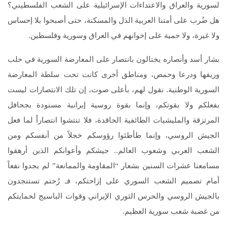
لسورية والعراق والاعتداءات الإسرائيلية على الشعب الفلسطيني؟
هل ضُرب على أمتنا العربية الذل والمسكنة، حتى أصبحوا بلا إحساس
ولا غيرة، ولا حمية على إخوانهم في العراق وسورية وفلسطين.
بشار أسد وأنصاره يختالون بانتصار على المعارضة السورية في حلب
وريفها ودرعا وحمص، ومناطق أخرى كانت تحت سلطة المعارضة
السورية الوطنية. نقول لهم، بأعلى صوت، إن تلك الانتصارات ليست
بفعلكم ولا بقوتكم، وإنما بقوة روسية إيرانية مسنودة بجحافل
المرتزقة والمليشيات الطائفية الحاقدة، فلا تنتشوا انتصاراً لما فعل
الجيش الروسي، وإنما طأطئوا رؤوسكم خجلاً من أنفسكم ومن
الشعب العربي وشعوب العالم.. جيشكم وأعوانكم الذين أرهقوا
مسامعنا عشرات السنين بشعار “المقاومة والممانعة” لم يجدوا نفعاً
أمام تصميم الشعب السوري على إزاحتكم، فـ رُحتم تستنجدون
بالجيش الروسي والحرس الثوري الإيراني وقوات الباسيج لحمايتكم
من غضبة شعب سورية العظيم.