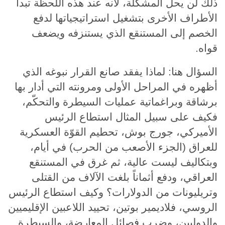
ذلك لن يحل المشكلة، لأنه عند هذه اللحظة تبدأ
الأطراف الأخرى بتشغيل استراتيجياتها لدفع
الخصم إلى المستنقع الذي يستنزفه ويضعف
قواه.
السؤال هنا: لماذا يفقد صانع القرار نبوغه الذي
أظهره في المراحل الأولى ومرونته التي أدار بها
برشاقة وبراغماتية عمليات السيطرة والتحكّم،
فكيف على سبيل المثال استطاع الرئيس
الأميركي، جورج بوش، تحطيم القوّة العسكرية
للعراق (الجزء الأصعب من الحرب) في أيام،
وبتكاليف ليست عالية، ثم غرق في المستنقع
العراقي، ودفع أثماناً بلغت الآلاف من القتلى
وتريليونات من الدولارات؟ وكيف استطاع الرئيس
الروسي، فلاديمير بوتين، تحييد اللاعبين الإقليميين
والدوليين، وضرب فصائل المعارضة، والسيطرة