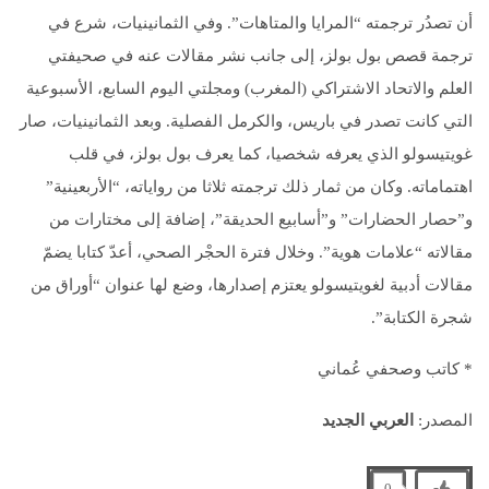
أن تصدُر ترجمته “المرايا والمتاهات”. وفي الثمانينيات، شرع في
ترجمة قصص بول بولز، إلى جانب نشر مقالات عنه في صحيفتي
العلم والاتحاد الاشتراكي (المغرب) ومجلتي اليوم السابع، الأسبوعية
التي كانت تصدر في باريس، والكرمل الفصلية. وبعد الثمانينيات، صار
غويتيسولو الذي يعرفه شخصيا، كما يعرف بول بولز، في قلب
اهتماماته. وكان من ثمار ذلك ترجمته ثلاثا من رواياته، “الأربعينية”
و”حصار الحضارات” و”أسابيع الحديقة”، إضافة إلى مختارات من
مقالاته “علامات هوية”. وخلال فترة الحجْر الصحي، أعدّ كتابا يضمّ
مقالات أدبية لغويتيسولو يعتزم إصدارها، وضع لها عنوان “أوراق من
شجرة الكتابة”.
* كاتب وصحفي عُماني
المصدر:
العربي الجديد
0