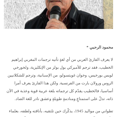
محمود الرحبي
*
لا يعرف القارئ العربي من أي لغةٍ تأتيه ترجمات المغربي إبراهيم
الخطيب، فقد ترجم للأميركي بول بولز من الإنكليزية، ولخورخي
لويس بورخيس، وخوان غويتسولو، من الإسبانية، وترجم للشكلانيين
الروس ورولان بارت من الفرنسية. ولكن هذا القارئ يعرف أمرا
أساسيا، فالخطيب يقدّم كل ترجماته بلغة عربية قوية وعذبة في الآن
ذاته، تدلّ على استمتاعٍ ومنادمةٍ طويلةٍ وعشق نادر للغة الضاد.
تطواني من مواليد 1945، يذكّرك حين تلتقيه، بأناقته ولطفه، بعلماء