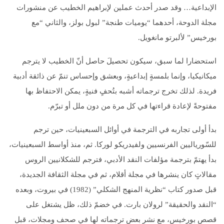
الإبداعية… وقد صدر أحدث عملين لإبراهيم الخطيب عن منشورات
مجلة الدوحة، أحدهما “يوميات طنجة” لبول بولز، والثاني “مع
بورخيس” لألبرتو مانغويل.
استحضارا لما سبق، سيكون تحصيلَ حاصل أنّ الخطيب لا يترجم
ميكانيكيا، وإنما بلمسةٍ إبداعيةٍ، وبعشق وإحساس تنمّ عن ذائقة أدبية
فريدة. لذلك تخرج ترجماته أشبه بتُحفٍ فنيةٍ، يمكن الاحتفاظ بها
مفتوحةً لإعادة قراءتها في كل مرة من دون ملل أو تبرّم.
بدأ أولى تجاربه في الترجمة في أوائل السبعينيات، حين ترجم
للسّورياليين الفرنسيين ولفيدريكو لوركا. ثم، منذ أواسط السبعينيات،
بدأ يهتمّ بترجمة مؤلفات النقد الأدبي، فترجم للشكلانيين الروس
مقالاتٍ كان ينشرها في مجلة أقلام، ثم في مجلة الثقافة الجديدة،
قبل صدور كتاب “نظرية المنهج الشكلي” (1982) في بيروت، وبعده
“النقد والحقيقة” لرولان بارت. في خضمّ ذلك، ظل يشتغل على
قصص بورخيس، مع نشر بعض ترجماته لها في صحف ومجلات، قبل