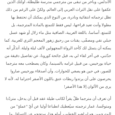
الأندلس، وبآخر من تبقى من مترجمي مدرسة طليطلة، أولئك الذين
عكفوا على نقل التراث العربي إلى العالم. ولكنْ على الرغم من ذلك
تظل ترجماته انتقائية ونادرة، من النوع الذي يمكنك أن تحتفظ بها
مطولا وأنت تعيد قراءتها، ليس فقط للتمتع بالمادة المترجمة، بل
للتمتع، أساسا، باللغة العربية، الصافية مثل ماء زلال أو شهد عسل
جبلي نقي ومصفّى، يقتات من رحيق زهور المعجم الثري للعربية. كما
يمكنه أن يتمثل لك كأحد الرواة المجهولين لألف ليلة وليلة. أتذكّر أنه
حدّثني، في آخر لقاء لي به، قبل جائحة كورونا، عن تفاصيل دقيقة من
حياة بورخيس، من قبيل غرامه بالسينما، وكان يصطحب معه مترجما
للصور، في حين هو يصغي للحوارات. وأن أصدقاء بورخيس صاروا
يحرصون على أن يرتدوا ربطات عنق باللون الأصفر احتراما له، لأنه لا
يرى من الألوان إلا هذا الأصفر!
أن تعرف أن مترجما ظلّ يقرأ لكاتب طيلة عقد قبل أن يدخل، متردّدا
ومتوجّسا، غمار ترجمته سيُعطيك انطباعا أوليا عن أيّ “عملةٍ” من
المترجمين هو إبراهيم الخطيب. أمام هذا، ستحجم عن التساؤل ما