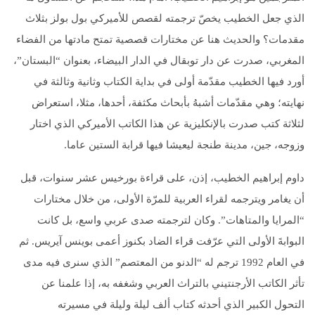
الذي جعل الخطيب يخصّ ترجمته لقصص للأميركي بول بولز بثلاث
مقدمات؟ والحديث هنا عن مختارات قصصية تمتح مادتها من الفضاء
المغربي، صدرت عن دار توبقال في الدار البيضاء، بعنوان “البستان”،
أورد فيها الخطيب مقدّمة أولى في بداية الكتاب وثانية وثالثة في
نهايته؛ وهي مقدّمات أشبهُ بأبحاث مكثفة، أحدها، مثلا، استعراض
لثلاثة كتب صدرت بالإنكليزية عن هذا الكاتب الأميركي الذي اختار
وزوجه، جين، مدينة طنجة ليعيشا فيها قرابة الستين عاما.
داوم إبراهيم الخطيب، إذن، على قراءة بورخيس عشر سنوات، قبل
أن يغامر ويترجمه لقراء العربية للمرّة الأولى، من خلال مختارات
“المرايا والمتاهات”. وكان لترجمته صدى عربي واسع، بل كانت
البوابةَ الأولى التي عرّفت قراء الضاد بكنوز أعمى بوينس آيريس. ثم
في العام 1992 ترجم له “الدنو من المعتصم” الذي سنرى فيه مدى
تأثر الكاتب الأرجنتيني بالتراث العربي وشغفه به، إذا علمنا عن
التحول الكبير الذي أحدثه كتاب ألف ليلة وليلة في مسيرته