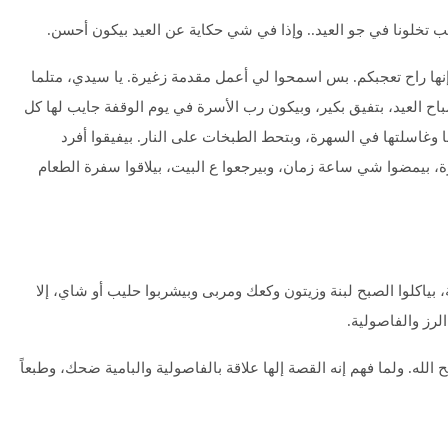
بب تخلونا في جو العيد.. وإذا في شي حكاية عن العيد بيكون أحسن.
 إنها راح تعجبكم. بس اسمحوا لي أعمل مقدمة زغيرة. يا سيدي، متلما
اح العيد، بتفيق بكير، وبيكون رب الأسرة في يوم الوقفة جايب لها كل
غاسلتها في السهرة، وبتحط الطبخات على النار. بيفيقوا أفرد
ة، بيمضوا شي ساعة زمان، وبيرجعوا ع البيت، بيلاقوا سفرة الطعام
 بياكلوا الصبح لبنة وزيتون وكعك ومربى وبيشربوا حليب أو شاي، إلا
لرز والفاصولية.
لله. ولما فهم إنه القصة إلها علاقة بالفاصولية والبامية ضحك، وطبعاً