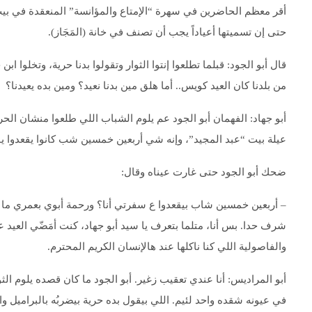
أقر معظم الحاضرين في سهرة “الإمتاع والمؤانسة” المنعقدة في بيت ا
حتى إن تسميتها أعياداً يجب أن تصنف في خانة (المَجَاز).
قال أبو الجود: قبلما تطلعوا إنتوا الثوار وتقولوا بدنا حرية، وتخلوا
من بلدنا كان العيد كويس.. أما هلق مين بدنا نعيد؟ ومين بده يعيدنا؟
أبو جهاد: الفهمان أبو الجود عم يلوم الشباب اللي طلعوا منشان الحر
عيلة بيت “عبد المجيد”، وإنه شي أربعين خمسين شب كانوا يقعدوا ي
ضحك أبو الجود حتى غارت عيناه وقال:
– أربعين خمسين شاب بيقعدوا ع سفرتي أنا؟ ورحمة أبوي بعمري ما 
شرف حدا. بس أنا، متلما بتعرف يا سيد أبو جهاد، كنت أمَضّي العيد على
والفاصولية اللي كنا ناكلها عند هالإنسان الكريم المحترم.
أبو المراديس: أنا عندي تعقيب زغير. أبو الجود ما كان قصده يلوم الث
في عيونه شقده واحد لئيم. اللي بيقول بده حرية بيضربُه بالبراميل و