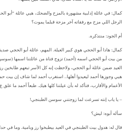
كمال: في عائلة إدلبية مشهورة بالمزح والضحك، هيي عائلة “أبو الح
الرجل اللي مزح مع رفقاته آخر مزحة قبلما يموت؟
أم الجود: منتذكره.
كمال: هادا أبو الحجي هوي كبير العيلة. المهم، عائلة أبو الحجي صدي
من بيت أبو الحجي اسمه (أحمد) تزوج فتاة من عائلتنا اسمها (سوس
العيد ضمن عائلة أبو الحجي، ولاحظت إنه كل الأسر تبعهم طابخين رز
هيي وجوزها أحمد ليعيدوا أهلها.. استغرب أحمد لما شاف إن بيت ح
الأعمام والأقارب، فتأكد له بأن عيلتنا كلها هيك. طبعاً أحمد ما علق 
– يا ياب إنته تسرعت لما زوجتني سوسن الطبنجي!
سأله أبوه: ليش؟
قال له: هدول بيت الطبنجي في العيد بيطبخوا رز وبامية. وما في حدا