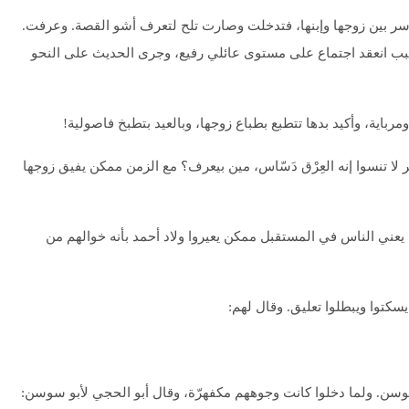
سر بين زوجها وإبنها، فتدخلت وصارت تلح لتعرف أشو القصة. وعرفت.
سبب انعقد اجتماع على مستوى عائلي رفيع، وجرى الحديث على النحو
رباية، وأكيد بدها تتطبع بطباع زوجها، وبالعيد بتطبخ فاصولية!
لا تنسوا إنه العِرْق دَسّاس، مين بيعرف؟ مع الزمن ممكن يفيق زوجها
)، يعني الناس في المستقبل ممكن يعيروا ولاد أحمد بأنه خوالهم من
يسكتوا ويبطلوا تعليق. وقال لهم:
سوسن. ولما دخلوا كانت وجوههم مكفهرّة، وقال أبو الحجي لأبو سوسن: