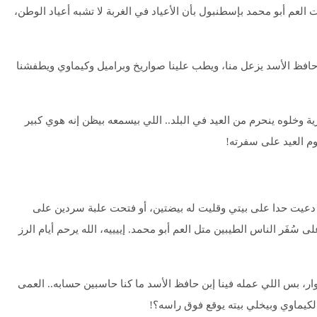
لعم أبو محمد بإسطنبول بأن الأعياد في الغربة لا تشبه أعياد الوطن،
 ابن حافظ الأسد يزعل منا، ويطب علينا صواريخ وبراميل وكيماوي ويطفشنا
ية وخلوه ينحرم من العيد في البلد.. اللي بيسمعه بيظن إنه هوي كبير
وم العيد على سفرته!
دعيت حدا على بيتي وقليت له بيضتين، أو فتحت علبة سردين على
 سُفَر الناس الطيبين متل العم أبو محمد. إييييه، الله يرحم أيام الرز
وار، بس اللي عمله فينا إبن حافظ الأسد ما كنا حاسبين حسابه.. العمى
الكيماوي وبيخلي بيته يوقع فوق راسه؟!