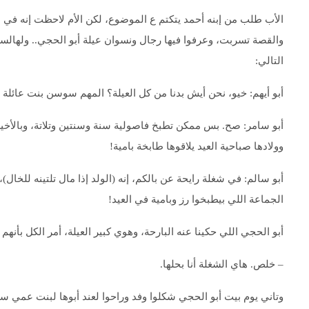
الأب طلب من إبنه أحمد يتكتم ع الموضوع، لكن الأم لاحظت إنه في 
والقصة تسربت، وعرفوا فيها رجال ونسوان عيلة أبو الحجي.. ولهال
التالي:
أبو أيهم: خيو، نحن أيش بدنا من كل العيلة؟ المهم سوسن بنت عائلة وم
أبو سامر: صح. بس ممكن تطبخ فاصولية سنة وسنتين وتلاتة، وبالأخير 
وولادها صباحية العيد يلاقوها طابخة بامية!
أبو سالم: في شغلة رايحة عن بالكم، إنه (الولد إذا مال تلتينه للخال
الجماعة اللي بيطبخوا رز وبامية في العيد!
أبو الحجي اللي حكينا عنه البارحة، وهوي كبير العيلة، أمر الكل بأنهم 
– خلص. هاي الشغلة أنا بحلها.
وتاني يوم بيت أبو الحجي شكلوا وفد وراحوا لعند أبوها لبنت عمي 