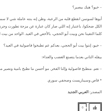
– خيو؟ هيك بيصير؟
أبوها لسوسن انقطع قلبه من الرعبة، وظن إنه بنته عاملة شي لا سمح ا
الكل ضحكوا، باعتبار إنه اللي صار كان عبارة عن مزحة تطورت وجرى 
كلما التقينا نحن وبيت أبو الحجي، بالأخص في العيد. الواحد من بيت
– خيو، إنتوا بيت أبو الحجي، بعدكم عم تطبخوا فاصولية في العيد؟
بيقله التاني بعدما يتصنع الغضب والعداء:
– نعم. منطبخ فاصولية وإلنا الفخر. مو أحسن ما نطبخ بامية ونصير 
* قاص وسيناريست وصحفي سوري
المصدر:
العربي الجديد
0