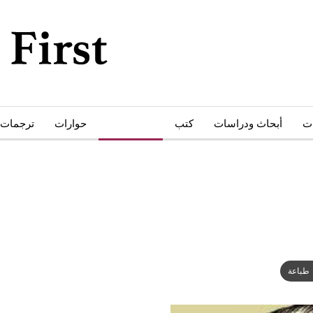
ات
أبحاث ودراسات
كتب
أدب وثقافة
حوارات
ترجمات
طباعة