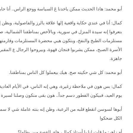
أبو محمد: هادا الحديث ممكن ياخدنا عَ السياسة ووجع الراس.. أنا حا
كمال: أنا في عندي حكاية واقعية إلها علاقة بالرز والفاصولية، وبظن
بتعرفوا إنه سيدة المنزل في سورية، وبالأخص بمناطقنا الشمالية، صب
مستلزمات الطبخ والنفخ، وبتكون هيي محضرة المستلزمات وفارمتها و
الأسرة الصبح، ممكن يشربوا فنجان قهوة، وبيروحوا الرجال ع المقبر
جاهزة.
أبو محمد: كل شي حكيته صح. هيك بيعملوا كل الناس بمناطقنا.
كمال: بس هون في ملاحظة زغيرة، وهي إنه الناس، في الأيام العادية،
يوم العيد، فبيكون الفطور دسم جداً.. هون بقى منكون وصلنا لسيرة ا
أبوها لسوسن انقطع قلبه من الرعبة، وظن إنه بنته عاملة شي لا سمح ا
الكل ضحكوا
أم زاهر: ما قلت لنا يا أستاذ كمال، هاي القصة مين بطلها؟