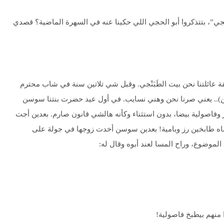
جي”، بتتذكروا أبو الحجي اللي حكينا عنه في السهرة الماضية؟ قصدي
قة عائلتنا نحن بيت الطَبَنْجي. وقبل شي تلاتين سنة في شاب محترم
ن).. يعني صرنا نحن وهني نسايب. في أول عيد حضرت بنتنا سوسن
 وفاصولية بيضا، بدون استثناء وكأنه هالشي قانون صارم. بعدين أجت
ماه طابخين رز وبامية! بعدين سوسن أخدت زوجها في جولة على
ع الموضوع، وراح المسا لعند أبوه وقال له:
 منهم بيطبخ فاصولية!