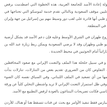
ولة إعادة الأسد للجامعة العربية، هذه الخطوة التي اصطدمت برفض
يين موقف السعودية وبالتالي تقدم خدمة لموسكو التي تحتاجها في
و ظبي أنها قادرة على لعب دور وسيط مهم بين إسرائيل من جهة وإيران
 في المنطقة.
مشروع طهران في الشرق الأوسط وعليه فإن دعم الأسد قد يشكل أرضية
و ظبي وطهران وقد لا يرضي السعودية ويمكن ربط زيارة عبد الله بن
اتياً أمام الحوثيين في محيط الحديدة .
 و في سبيل حلحلة هذا الملف والتعنت الإيراني مع صعود المحافظين
ة التفاوض كان من الضروري تقديم بعض من التنازلات، تنازلات بدأت
ها من أي تصعيد في الملف اللبناني، وفي السياق نفسه كان الضوء
وفي ظل استمرار التعنت الإيراني لا تريد واشنطن التخلي كلياً عن ورقة
اسي فكانت تصريحات البنتاغون بالعودة لرفض التطبيع مع الأسد.
بارس فقط تنفيذ الأوامر مع بحث عن فتات تتسقط هنا أو هناك، للأردن