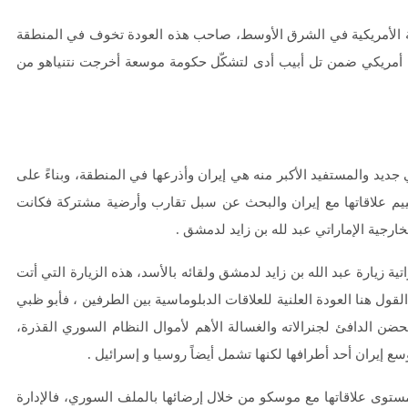
رؤية الأمريكية في الشرق الأوسط، صاحب هذه العودة تخوف في المنطقة
 أمريكي ضمن تل أبيب أدى لتشكّل حكومة موسعة أخرجت نتنياهو من
يد والمستفيد الأكبر منه هي إيران وأذرعها في المنطقة، وبناءً على
قييم علاقاتها مع إيران والبحث عن سبل تقارب وأرضية مشتركة فكانت
ارجية الإماراتي عبد لله بن زايد لدمشق .
ة زيارة عبد الله بن زايد لدمشق ولقائه بالأسد، هذه الزيارة التي أتت
ل هنا العودة العلنية للعلاقات الدبلوماسية بين الطرفين ، فأبو ظبي
حضن الدافئ لجنرالاته والغسالة الأهم لأموال النظام السوري القذرة،
سع إيران أحد أطرافها لكنها تشمل أيضاً روسيا و إسرائيل .
وى علاقاتها مع موسكو من خلال إرضائها بالملف السوري، فالإدارة