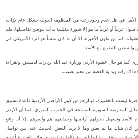
ت الأمل في ظل عدم وجود رغبة من المنظومة الدولية بشكل عام لإزاحة
اء عربياً أو غربياً ما هو إلا صورة مغبّشة بدأت تتوضح تفاصيلها، فلم
وات كما لن تكون الأخيرة، إلا أن ما كان ملفتاً هو الرد الأمريكي في
ض واشنطن للتطبيع مع الأسد.
ي كما هو حال خطوة الأردن وزيارة عبد الله بن زايد لدمشق، ولقراءة
 الإدارات وبداية القصة من معبر نصيب.
ترة ليست بالقصيرة، فبالرغم من كون الأراضي الأردنية قاعدة تنسيق
ائل المعارضة السورية المسلحة في الجنوب السوري، كما أن الأردن
الأسد وتسهيل دخولهم أراضيها وحمايتهم هم وأسرهم، إلا أن واقع
ن كان هناك ما لم يعلن وما لا يريد البعض الحديث عنه، بين تواصل
ردنية لم توقف زياراتها السرية والعلنية لدمشق خلال العشرة أعوام