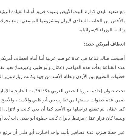
مع صعود بايدن لإدارة البيت الأبيض وعودة فريق أوباما لقيادة ال
بالأخص من الجانب المعادي لإيران ومشروعها التوسعي، ومع تحرك
رئاسة الوزراء الإسرائيلية.
انعطاف أمريكي جديد:
أصبحت هناك قناعة في عدة عواصم عربية أننا أمام انعطاف أمريكي جد
هذه القناعة بدأت هذه العواصم (عمّان وأبو ظبي وغيرهما) تعيد ت
خطوات التطبيع بين الأردن ونظام الأسد من جهة وكانت زيارة وزير الخ
تحت عنوان إعادة سوريا للحضن العربي هكذا قدّمت الخارجية الإماراتي
ضمن عدة خطوات سبقتها من تقارب بين أبو ظبي والأسد ، والأصح القو
كما عمّان لم تقطع تواصلها مع الأسد كما أن دبي كانت و لاتزال ال
وبينما كان قرار عمّان مرتبطا بإيران كانت خطوة أبو ظبي ذات بُعد أو
عبر خطة ضرب عدة عصافير بأسد واحد اختارت أبو ظبي أن ترفع مست