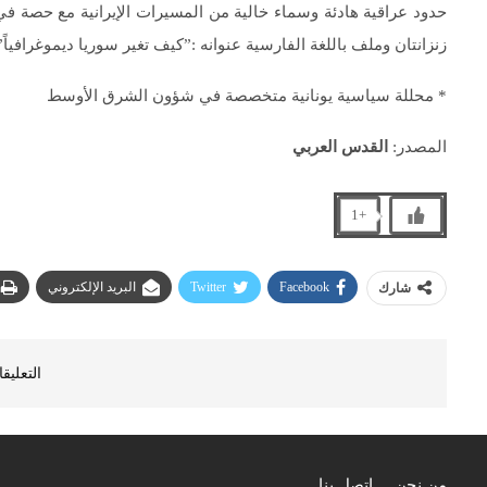
حدود عراقية هادئة وسماء خالية من المسيرات الإيرانية مع حصة في 
زنزانتان وملف باللغة الفارسية عنوانه :”كيف تغير سوريا ديموغرافياً”
* محللة سياسية يونانية متخصصة في شؤون الشرق الأوسط
المصدر:
القدس العربي
+1
Facebook
Twitter
البريد الإلكتروني
شارك
التعليق
من نحن
اتصل بنا