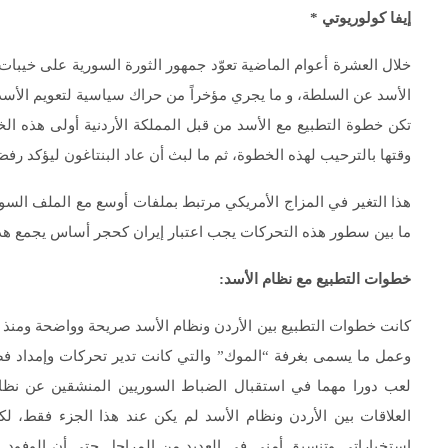
إيفا كولوريوتي
*
خلال العشرة أعوام الماضية تعوّد جمهور الثورة السورية على خيبا
الأسد عن السلطة، و ما يجري مؤخراً من حراك سياسية لتعويم الأسد سو
تكن خطوة التطبيع مع الأسد من قبل المملكة الأردنية أولى هذه الخط
وقتها بالترحيب لهذه الخطوة، ثم ما لبث أن عاد البنتاغون ليؤكد رف
هذا التغير في المزاج الأمريكي مرتبط بملفات أوسع مع الملف السور
ما بين سطور هذه التحركات يجب اعتبار إيران كحجر أساس يجمع هذه
خطوات التطبيع مع نظام الأسد
:
كانت خطوات التطبيع بين الأردن ونظام الأسد صريحة وواضحة ومنذ ف
وعمل ما يسمى بغرفة “الموك” والتي كانت تدير تحركات وإمداد فص
لعب دورا مهما في استقبال الضباط السوريين المنشقين عن نظام 
العلاقات بين الأردن ونظام الأسد لم يكن عند هذا الجزء فقط، لك
استخباراتي وتنسيق أمني في العديد من المراحل حتى أن الوفود الأ