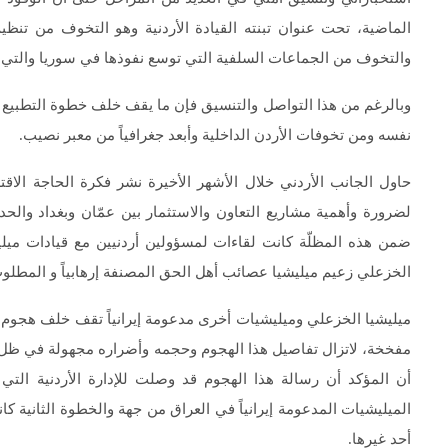
الماضية، تحت عنوان تبنته القيادة الأردنية وهو التخوف من تنظ
والتخوف من الجماعات السلفية التي توسع نفوذها في سوريا والتي له
وبالرغم من هذا التواصل والتنسيق فإن ما يقف خلف خطوة التطبيع ال
نفسه ومن تخوفات الأردن الداخلية وأبعد جغرافياً من معبر نصيب.
حاول الجانب الأردني خلال الأشهر الأخيرة نشر فكرة الحاجة الاقت
لضرورة وأهمية مشاريع التعاون والاستثمار بين عمّان وبغداد والح
ضمن هذه المظلّة كانت لقاءات لمسؤولين أردنيين مع قيادات ميل
الخزعلي زعيم ميليشيا عصائب أهل الحق المصنفة إرهابياً و المطلوب 
ميليشيا الخزعلي وميليشيات أخرى مدعومة إيرانياً تقف خلف هجوم ا
مفخخة، لاتزال تفاصيل هذا الهجوم وحجمه وأضراره مجهولة في ظل تع
أن المؤكد أن رسالة هذا الهجوم قد وصلت للإدارة الأردنية التي 
الميليشيات المدعومة إيرانياً في العراق من جهة والخطوة الثانية ك
أحد غيرها.