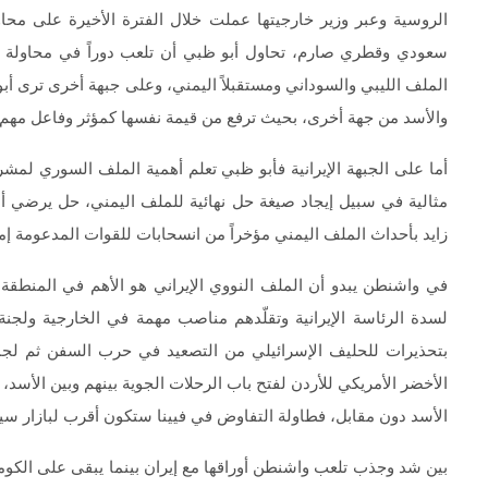
الروسية وعبر وزير خارجيتها عملت خلال الفترة الأخيرة على محا
سعودي وقطري صارم، تحاول أبو ظبي أن تلعب دوراً في محاولة تل
الملف الليبي والسوداني ومستقبلاً اليمني، وعلى جبهة أخرى ترى أب
والأسد من جهة أخرى، بحيث ترفع من قيمة نفسها كمؤثر وفاعل مهم
أما على الجبهة الإيرانية فأبو ظبي تعلم أهمية الملف السوري ل
مثالية في سبيل إيجاد صيغة حل نهائية للملف اليمني، حل يرضي أب
زايد بأحداث الملف اليمني مؤخراً من انسحابات للقوات المدعومة إمار
في واشنطن يبدو أن الملف النووي الإيراني هو الأهم في المنطقة
لسدة الرئاسة الإيرانية وتقلّدهم مناصب مهمة في الخارجية ولجن
بتحذيرات للحليف الإسرائيلي من التصعيد في حرب السفن ثم لجم
الأخضر الأمريكي للأردن لفتح باب الرحلات الجوية بينهم وبين الأسد، 
الأسد دون مقابل، فطاولة التفاوض في فيينا ستكون أقرب لبازار سي
بين شد وجذب تلعب واشنطن أوراقها مع إيران بينما يبقى على الكوم