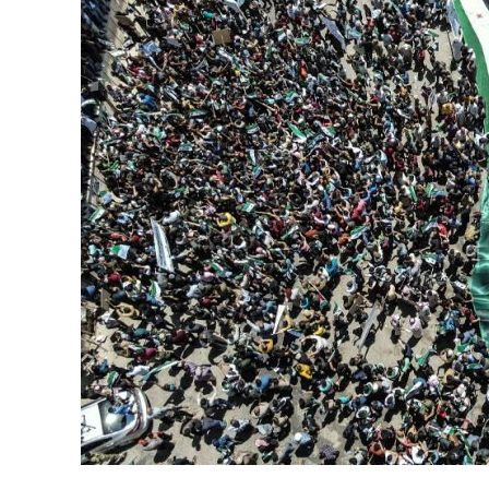
نحو استراتيجيّة للمعارضة السوريّة بشأن التحديات الصّهيونيّة
نوفمبر 27, 2024
قمة الرياض: أقوال تنتظر أفعالاً
نوفمبر 27, 2024
تعيينات ترامب: أنت لا تجني من الشوك العنب!
نوفمبر 27, 2024
ابن بطوطة عند تخوم سيبيريا!
نوفمبر 27, 2024
انجازات نتنياهو !
نوفمبر 27, 2024