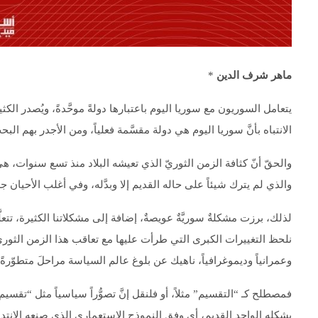
ماهر شرف الدين
*
يتعامل السوريون مع سوريا اليوم باعتبارها دولةً موحَّدةً، ويُصدر ال
الانتباه بأنَّ سوريا اليوم هي دولة مقسَّمة فعلياً، ومن الأجدر بهم البح
والحقّ أنّ كثافة الزمن الثوريّ الذي تعيشه البلاد منذ تسع سنوات، ه
والذي لم يترك شيئاً على حاله القديم إلا وبدَّله، وفي أغلب الأحيان
لذلك، برزت مشكلةٌ سوريَّةٌ عويصةٌ، إضافة إلى مشكلاتنا الكثيرة، تت
نلحظ التغييرات الكبرى التي طرأت عليها مع تعاقب هذا الزمن الثوري، وت
وعمرانياً وديموغرافياً، ناهيك عن بلوغ عالم السياسة مراحلَ متطوّرةً 
فمصطلح كـ “التقسيم” مثلاً، أو فلنقل إنَّ تصوُّراً سياسياً مثل “تقس
بشكله الواحد القديم، أي وفق النموذج الاستعماري الذي صنعه الانتدا