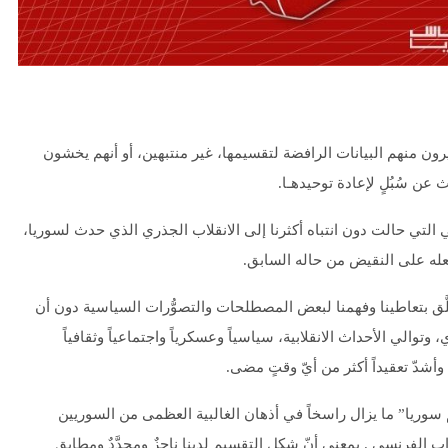
كثيرون منهم البيانات الرافضة لتقسيمها، غير منتبهين، أو أنهم يخشون
ث عن سُبُلٍ لإعادة توحيدهـا.
ي التي حالت دون انتباه أكثرنا إلى الانقلاب الجذري الذي حدث لسوريا،
 جعله على النقيض من حاله السابق.
علَّق بتعاطينا وفهمنا لبعض المصطلحات والتصوُّرات السياسية دون أن
والي الأحداث الانقلابية، سياسياً وعسكرياً واجتماعياً وثقافياً
وأشدّ تعقيداً أكثر من أيّ وقتٍ مضى.
يم سوريا” ما يزال راسخاً في أذهان الغالبية العظمى من السوريين
ب الفرنسي . بمعنى أنّ شكل التقسيم لدينا ناجزٌ ومحدَّدٌ ومطابق