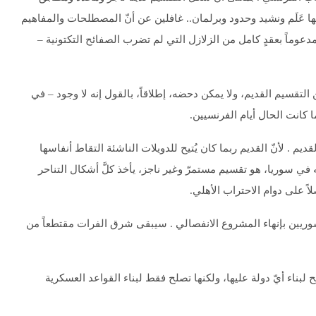
ا عَلَم ونشيد وحدود وبرلمان.. غافلين عن أنّ المصطلحات والمفاهيم
ل مدعوماً بعقدٍ كامل من الزلازل التي لم تضرب الصفائح التكتونية –
لتقسيم القديم، ولا يمكن دحضه، إطلاقاً، بالقول إنه لا وجود – في
 كانت الحال أيام الفرنسيين.
ديم . لأنّ القديم ربما كان يُتيح للدويلات الناشئة التقاط أنفاسها
ه في سوريا، هو تقسيم مستمرّ وغير ناجز، يأخذ كلَّ أشكال التناحر
ً على دوام الاحتراب الأهلي.
للسوريين بإنهاء المشروع الانفصالي . سيبقى شرق الفرات مقتطعاً من
بناء أيّ دولة عليها، ولكنها تصلح فقط لبناء القواعد العسكرية