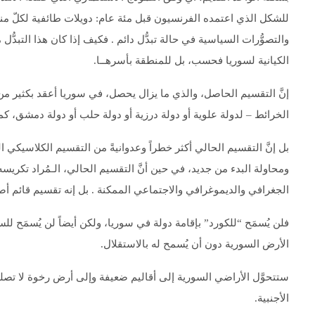
للشكل الذي اعتمده الفرنسيون قبل مئة عام: دويلات طائفية لكلّ منه
والتصوُّرات السياسية في حالة تبدُّل دائم . فكيف إذا كان هذا التبدُّ
الكيانية لسوريا فحسب، بل للمنطقة بأسرهــا.
إنَّ التقسيم الحاصل، والذي ما يزال يحصل، في سوريا أعقد بكثير من ا
الخرائط – لدولة علوية أو دولة درزية أو دولة حلب أو دولة دمشق، كما
بل إنَّ التقسيم الحالي أكثر خطراً وعدوانيةً من التقسيم الكلاسيكي الق
ومحاولة البدء من جديد، في حين أنَّ التقسيم الحالي، الـمُراد تكريس
الجغرافي والديموغرافي والاجتماعي الممكنة . بل إنه تقسيم قائم أصلا
فلن يُسمَح “للكورد” بإقامة دولة في سوريا، ولكن أيضاً لن يُسمَح 
الأرض السورية دون أن يُسمح له بالاستقلال.
ستتحوَّل الأراضي السورية إلى أقاليم ضعيفة وإلى أرض رخوة لا تصلح ل
الأجنبية.