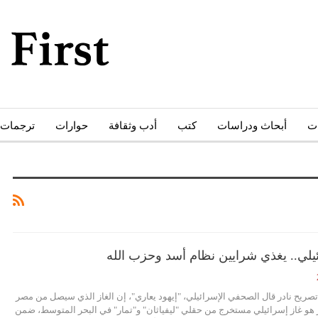
ات
أبحاث ودراسات
كتب
أدب وثقافة
حوارات
ترجمات
ائيلي.. يغذي شرايين نظام أسد وحزب الله
تصريح نادر قال الصحفي الإسرائيلي، "إيهود يعاري"، إن الغاز الذي سيصل من مصر
ار هو غاز إسرائيلي مستخرج من حقلي "ليفياثان" و"تمار" في البحر المتوسط، ضمن